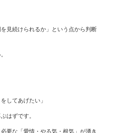
3.5倍
5
4.0倍
倒を見続けられるか」という点から判断
6
い。
7
8
とをしてあげたい」
喜ぶはずです。
9
に必要な「愛情・やる気・根気」が湧き