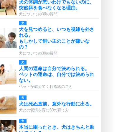
犬の体調が悪いわけでもないのに、
突然餌を食べなくなる理由。
犬についての30の質問
犬
犬を見つめると、いつも視線を外さ
れる。
もしかして飼い主のことが嫌いな
の？
犬についての30の質問
犬
人間の運命は自分で決められる。
ペットの運命は、自分では決められ
ない。
ペットが教えてくれる30のこと
犬
犬は死ぬ直前、意外な行動に出る。
犬との愛情を育む30の育て方
犬
本当に困ったとき、犬はきちんと助