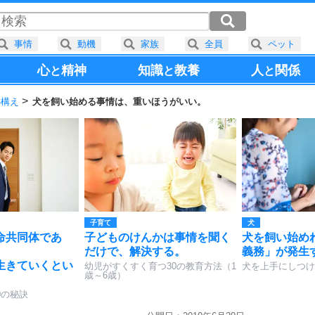
事情
動機
家族
全員
ペット
心
精神
知識
教養
人
関係
と
と
と
心構え
犬を飼い始める事情は、重いほうがいい。
子育て
犬
命共同体であ
子どものけんかは事情を聞く
犬を飼い始め
だけで、解決する。
義務」が発生
生きていくとい
幼児がすくすく育つ30の教育方法（1
犬を上手にしつけ
歳～6歳）
。
0の秘訣