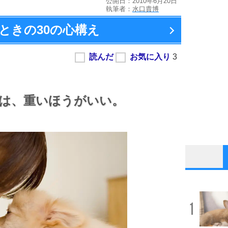
公開日：2010年6月20日
執筆者：
水口貴博
ときの
30の心構え
は、
重いほうがいい。
1