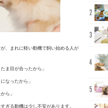
2
3
すが、まれに軽い動機で飼い始める人が
4
またま目が合ったから」
うになったから」
5
たから」
軽すぎる動機は少し不安があります。