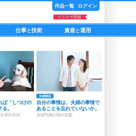
作品一覧
ログイン
メルマガ登録
仕事
技術
資産
運用
と
と
夫婦関係
れば「しつけの
自分の事情は、夫婦の事情で
する。
あることを忘れていないか。
る30の方法
夫婦円満の30の言葉