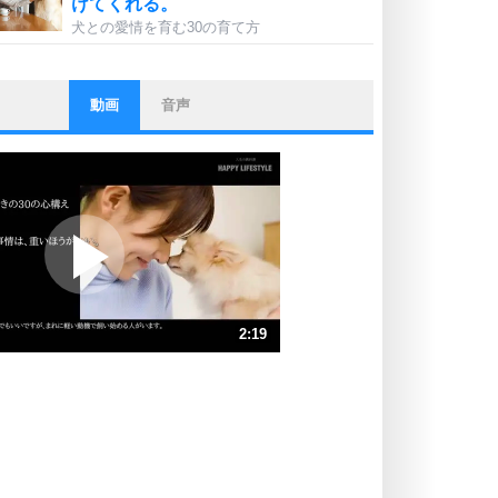
けてくれる。
犬との愛情を育む30の育て方
動画
音声
ストレス対策
他人と比べない。
いっそのこと、他人を見ない。
いらいらしない人になる30の方法
プラス思考
ポジティブになれない原因は、行動
しないから。
ポジティブ思考になる30の方法
ストレス対策
2:19
人生、なんとかなるもの。
気楽に生きる30の方法
速 （545KB 2分19秒）
速 （364KB 1分32秒）
自分磨き
器の大きい人は、怒りを優しさで表
速 （273KB 1分9秒）
現する。
速 （219KB 55秒）
器の大きい人になる30の方法
速 （182KB 46秒）