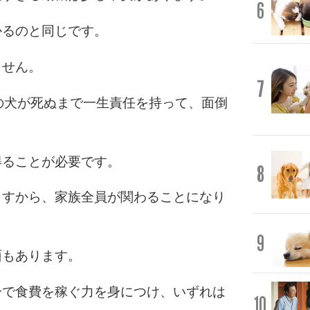
6
かるのと同じです。
ません。
7
の犬が死ぬまで一生責任を持って、面倒
。
得ることが必要です。
8
ますから、家族全員が関わることになり
9
面もあります。
分で食費を稼ぐ力を身につけ、いずれは
10