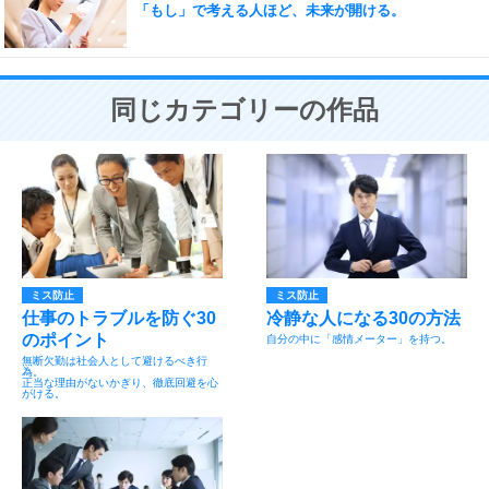
「もし」で考える人ほど、未来が開ける。
同じカテゴリーの作品
ミス防止
ミス防止
仕事のトラブルを防ぐ30
冷静な人になる30の方法
のポイント
自分の中に「感情メーター」を持つ。
無断欠勤は社会人として避けるべき行
為。
正当な理由がないかぎり、徹底回避を心
がける。