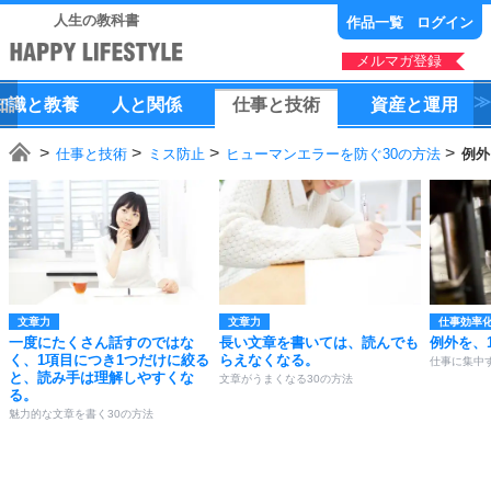
人生の教科書
作品一覧
ログイン
メルマガ登録
知識
と
教養
人
と
関係
仕事
と
技術
資産
と
運用
仕事と技術
ミス防止
ヒューマンエラーを防ぐ30の方法
例外
文章力
文章力
仕事効率
一度にたくさん話すのではな
長い文章を書いては、読んでも
例外を、
く、1項目につき1つだけに絞る
らえなくなる。
仕事に集中す
と、読み手は理解しやすくな
文章がうまくなる30の方法
る。
魅力的な文章を書く30の方法