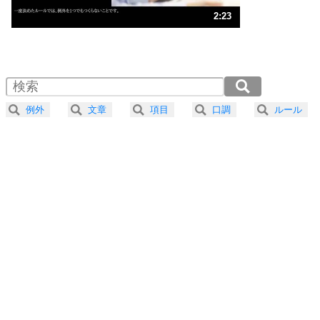
ストレス対策
3
人生、なんとかなるもの。
2:23
気楽に生きる30の方法
1.0倍速 （561KB 2分23秒）
1.5倍速 （374KB 1分35秒）
自分磨き
4
器の大きい人は、怒りを優しさで表現する。
2.0倍速 （281KB 1分11秒）
器の大きい人になる30の方法
2.5倍速 （225KB 57秒）
例外
文章
項目
口調
ルール
3.0倍速 （187KB 47秒）
プラス思考
5
ネガティブな人は、複雑に考える。
3.5倍速 （161KB 40秒）
ポジティブな人は、シンプルに考える。
4.0倍速 （141KB 35秒）
ポジティブ思考になる30の方法
ストレス対策
6
価値観を捨てると、いらいらも消える。
いらいらしない人になる30の方法
プラス思考
7
気持ちはなくていいから、とにかく癖にしてしま
う。
ポジティブ思考になる30の方法
自分磨き