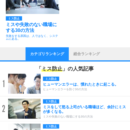
ミス防止
ミスや失敗のない職場に
する30の方法
失敗をする原因は、人ではなく、システ
ムにある。
カテゴリランキング
総合ランキング
「
ミス防止
」の人気記事
ミス防止
1
ヒューマンエラーは、慣れたときに起こる。
ヒューマンエラーを防ぐ30の方法
ミス防止
2
ミスをして怒る上司がいる職場ほど、余計にミス
が多くなる。
ミスや失敗のない職場にする30の方法
ミス防止