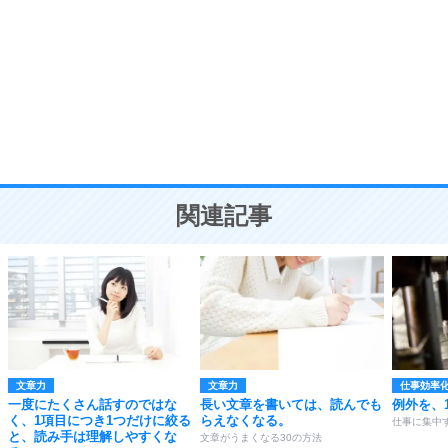
8
いらない物は、徹底的に捨てる。
気品と美しさを身につける30の方法
勉強法
9
謙虚な人こそ、本当に強い人。
頭の使い方がうまくなる30の方法
恋愛学
10
人を好きになったら、まず相手を徹底的に信じる
ことが大切。
恋する人が知っておきたい30の大切なこと
関連記事
文章力
文章力
仕事効率
一度にたくさん話すのではな
長い文章を書いては、読んでも
例外を、
く、1項目につき1つだけに絞る
らえなくなる。
仕事に集中す
と、読み手は理解しやすくな
文章がうまくなる30の方法