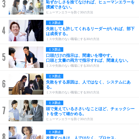
3
恥ずかしさを捨てなければ、ヒューマンエラーを
撲滅できない。
ヒューマンエラーを防ぐ30の方法
ミス防止
4
失敗しても許してくれるリーダーがいれば、部下
は成長する。
ミスや失敗のない職場にする30の方法
ミス防止
5
口頭だけの指示は、間違いを増やす。
口頭と文書の両方で指示すれば、間違えない。
ミスや失敗のない職場にする30の方法
ミス防止
6
失敗をする原因は、人ではなく、システムにあ
る。
ミスや失敗のない職場にする30の方法
ミス防止
7
頭で覚えているささいなことほど、チェックシー
トを使って確かめる。
ヒューマンエラーを防ぐ30の方法
ミス防止
8
改善すべきは、人ではなく、プロセス。