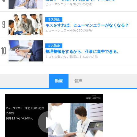
ヒューマンエラーを防ぐ30の方法
ミス防止
9
キスをすれば、ヒューマンエラーがなくなる？
ヒューマンエラーを防ぐ30の方法
ミス防止
10
整理整頓をするから、仕事に集中できる。
ミスや失敗のない職場にする30の方法
動画
音声
ストレス対策
1
他人と比べない。
いっそのこと、他人を見ない。
いらいらしない人になる30の方法
プラス思考
2
ポジティブになれない原因は、行動しないから。
ポジティブ思考になる30の方法