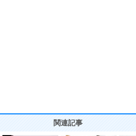
ストレス対策
6
価値観を捨てると、いらいらも消える。
いらいらしない人になる30の方法
プラス思考
7
気持ちはなくていいから、とにかく癖にしてしま
う。
ポジティブ思考になる30の方法
自分磨き
8
いらない物は、徹底的に捨てる。
気品と美しさを身につける30の方法
勉強法
9
謙虚な人こそ、本当に強い人。
頭の使い方がうまくなる30の方法
恋愛学
10
人を好きになったら、まず相手を徹底的に信じる
ことが大切。
恋する人が知っておきたい30の大切なこと
関連記事