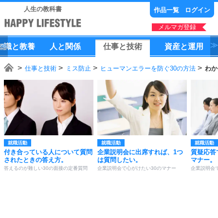
人生の教科書
作品一覧
ログイン
メルマガ登録
知識
と
教養
人
と
関係
仕事
と
技術
資産
と
運用
仕事と技術
ミス防止
ヒューマンエラーを防ぐ30の方法
わか
就職活動
就職活動
就職活動
付き合っている人について質問
企業説明会に出席すれば、1つ
質疑応答
されたときの答え方。
は質問したい。
マナー。
答えるのが難しい30の面接の定番質問
企業説明会で心がけたい30のマナー
企業説明会