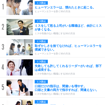
ミス防止
1
ヒューマンエラーは、慣れたときに起こる。
ヒューマンエラーを防ぐ30の方法
ミス防止
2
ミスをして怒る上司がいる職場ほど、余計にミス
が多くなる。
ミスや失敗のない職場にする30の方法
ミス防止
3
恥ずかしさを捨てなければ、ヒューマンエラーを
撲滅できない。
ヒューマンエラーを防ぐ30の方法
ミス防止
4
失敗しても許してくれるリーダーがいれば、部下
は成長する。
ミスや失敗のない職場にする30の方法
ミス防止
5
口頭だけの指示は、間違いを増やす。
口頭と文書の両方で指示すれば、間違えない。
ミスや失敗のない職場にする30の方法
ミス防止