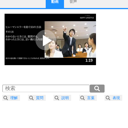
動画
音声
ストレス対策
1
他人と比べない。
いっそのこと、他人を見ない。
いらいらしない人になる30の方法
プラス思考
2
ポジティブになれない原因は、行動しないから。
ポジティブ思考になる30の方法
ストレス対策
3
人生、なんとかなるもの。
1:19
気楽に生きる30の方法
1.0倍速 （313KB 1分19秒）
1.5倍速 （209KB 53秒）
自分磨き
4
器の大きい人は、怒りを優しさで表現する。
2.0倍速 （157KB 39秒）
器の大きい人になる30の方法
2.5倍速 （126KB 31秒）
理解
質問
説明
言葉
表現
3.0倍速 （105KB 26秒）
プラス思考
5
ネガティブな人は、複雑に考える。
3.5倍速 （90KB 22秒）
ポジティブな人は、シンプルに考える。
4.0倍速 （79KB 19秒）
ポジティブ思考になる30の方法