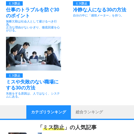
ミス防止
ミス防止
仕事のトラブルを防ぐ30
冷静な人になる30の方法
のポイント
自分の中に「感情メーター」を持つ。
無断欠勤は社会人として避けるべき行
為。
正当な理由がないかぎり、徹底回避を心
がける。
ミス防止
ミスや失敗のない職場に
する30の方法
失敗をする原因は、人ではなく、システ
ムにある。
カテゴリランキング
総合ランキング
「
ミス防止
」の人気記事