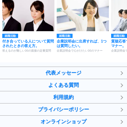
就職活動
就職活動
就職活動
付き合っている人について質問
企業説明会に出席すれば、1つ
質疑応答
されたときの答え方。
は質問したい。
マナー。
答えるのが難しい30の面接の定番質問
企業説明会で心がけたい30のマナー
企業説明会
代表メッセージ
よくある質問
利用規約
プライバシーポリシー
オンラインショップ