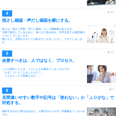
指さし確認・声だし確認を癖にする。
私には「指さし呼称・声だし確認」という職業病があります。
仕事で毎日しているために、体にまで染み込み、日常生活でも無意識の
うちにしてしまいます。
癖になり、大勢の人がいても恥ずかしがることなく、できてしまいま
す。
改善すべきは、人ではなく、プロセス。
ミスが発生したとき、ミスした人を責めてしまいがちです。
「なぜこういうことをしたんだ？」
「こんなところで間違えるな！」
見間違いやすい数字や記号は「使わない」か「ふりがな」で
対処する。
操作するのが人間である以上、人間がわかりやすい手順書をつくるべき
です。