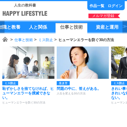
人生の教科書
作品一覧
ログイン
メルマガ登録
知識
と
教養
人
と
関係
仕事
と
技術
資産
と
運用
仕事と技術
ミス防止
ヒューマンエラーを防ぐ30の方法
ミス防止
生き方
ミス防止
恥ずかしさを捨てなければ、ヒ
問題の中に、答えがある。
きれい事
ューマンエラーを撲滅できな
きれいな
人生を変える30の方法
い。
ない。
ヒューマンエラーを防ぐ30の方法
ヒューマン