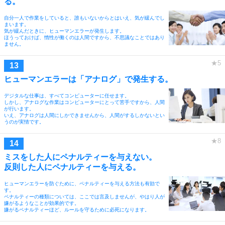
る。
自分一人で作業をしていると、誰もいないからとはいえ、気が緩んでし
まいます。
気が緩んだときに、ヒューマンエラーが発生します。
ほうっておけば、惰性が働くのは人間ですから、不思議なことではあり
ません。
ヒューマンエラーは「アナログ」で発生する。
デジタルな仕事は、すべてコンピューターに任せます。
しかし、アナログな作業はコンピューターにとって苦手ですから、人間
が行います。
いえ、アナログは人間にしかできませんから、人間がするしかないとい
うのが実情です。
ミスをした人にペナルティーを与えない。
反則した人にペナルティーを与える。
ヒューマンエラーを防ぐために、ペナルティーを与える方法も有効で
す。
ペナルティーの種類については、ここでは言及しませんが、やはり人が
嫌がるようなことが効果的です。
嫌がるペナルティーほど、ルールを守るために必死になります。