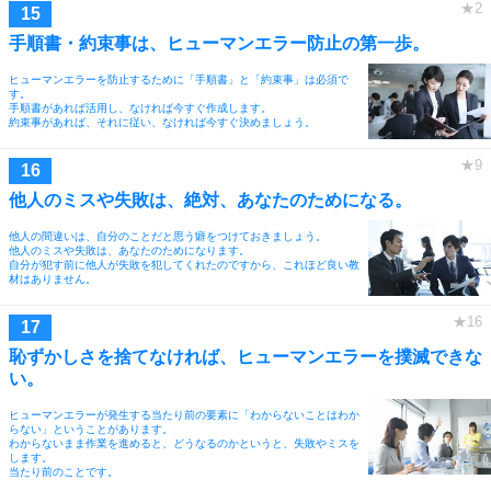
手順書・約束事は、ヒューマンエラー防止の第一歩。
ヒューマンエラーを防止するために「手順書」と「約束事」は必須で
す。
手順書があれば活用し、なければ今すぐ作成します。
約束事があれば、それに従い、なければ今すぐ決めましょう。
他人のミスや失敗は、絶対、あなたのためになる。
他人の間違いは、自分のことだと思う癖をつけておきましょう。
他人のミスや失敗は、あなたのためになります。
自分が犯す前に他人が失敗を犯してくれたのですから、これほど良い教
材はありません。
恥ずかしさを捨てなければ、ヒューマンエラーを撲滅できな
い。
ヒューマンエラーが発生する当たり前の要素に「わからないことはわか
らない」ということがあります。
わからないまま作業を進めると、どうなるのかというと、失敗やミスを
します。
当たり前のことです。