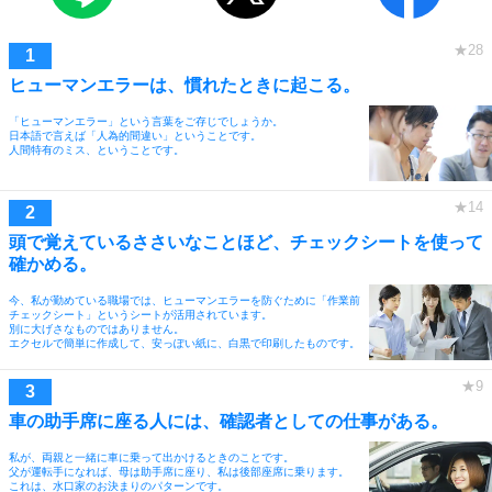
ヒューマンエラーは、慣れたときに起こる。
「ヒューマンエラー」という言葉をご存じでしょうか。
日本語で言えば「人為的間違い」ということです。
人間特有のミス、ということです。
頭で覚えているささいなことほど、チェックシートを使って
確かめる。
今、私が勤めている職場では、ヒューマンエラーを防ぐために「作業前
チェックシート」というシートが活用されています。
別に大げさなものではありません。
エクセルで簡単に作成して、安っぽい紙に、白黒で印刷したものです。
車の助手席に座る人には、確認者としての仕事がある。
私が、両親と一緒に車に乗って出かけるときのことです。
父が運転手になれば、母は助手席に座り、私は後部座席に乗ります。
これは、水口家のお決まりのパターンです。