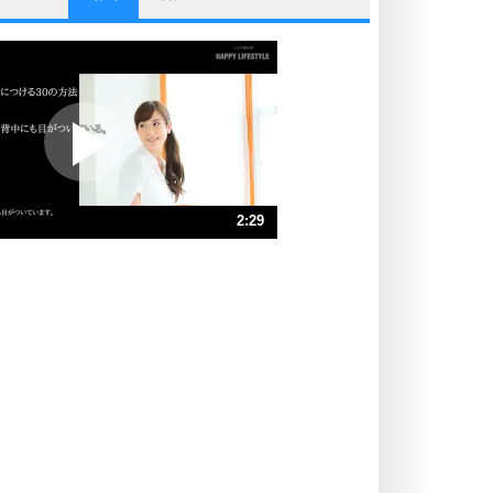
他人と比べない。
いっそのこと、他人を見ない。
いらいらしない人になる30の方法
プラス思考
ポジティブになれない原因は、行動
しないから。
ポジティブ思考になる30の方法
ストレス対策
2:29
人生、なんとかなるもの。
気楽に生きる30の方法
速 （584KB 2分29秒）
速 （390KB 1分39秒）
自分磨き
器の大きい人は、怒りを優しさで表
速 （293KB 1分14秒）
現する。
速 （234KB 59秒）
器の大きい人になる30の方法
速 （195KB 49秒）
プラス思考
速 （168KB 42秒）
ネガティブな人は、複雑に考える。
速 （147KB 37秒）
ポジティブな人は、シンプルに考え
る。
ポジティブ思考になる30の方法