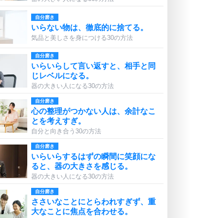
自分磨き
いらない物は、徹底的に捨てる。
気品と美しさを身につける30の方法
自分磨き
いらいらして言い返すと、相手と同
じレベルになる。
器の大きい人になる30の方法
自分磨き
心の整理がつかない人は、余計なこ
とを考えすぎ。
自分と向き合う30の方法
自分磨き
いらいらするはずの瞬間に笑顔にな
ると、器の大きさを感じる。
器の大きい人になる30の方法
自分磨き
ささいなことにとらわれすぎず、重
大なことに焦点を合わせる。