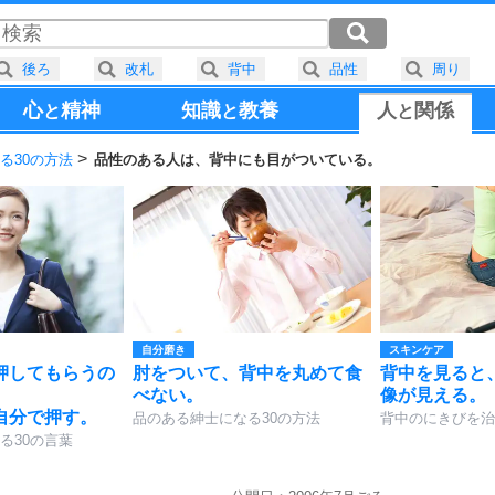
後ろ
改札
背中
品性
周り
心
精神
知識
教養
人
関係
と
と
と
る30の方法
品性のある人は、背中にも目がついている。
自分磨き
スキンケア
押してもらうの
肘をついて、背中を丸めて食
背中を見ると
べない。
像が見える。
自分で押す。
品のある紳士になる30の方法
背中のにきびを治
る30の言葉