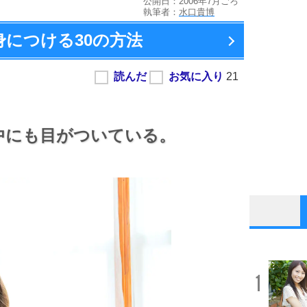
公開日：2006年7月ごろ
執筆者：
水口貴博
身につける
30の方法
中にも目がついている。
1