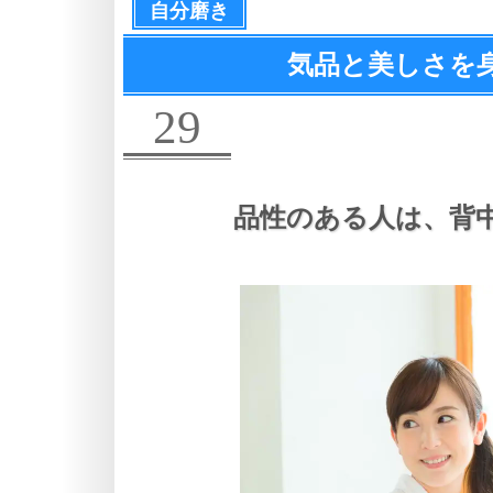
自分磨き
気品と美しさを
29
品性のある人は、
背