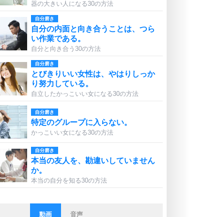
器の大きい人になる30の方法
自分磨き
自分の内面と向き合うことは、つら
い作業である。
自分と向き合う30の方法
自分磨き
とびきりいい女性は、やはりしっか
り努力している。
自立したかっこいい女になる30の方法
自分磨き
特定のグループに入らない。
かっこいい女になる30の方法
自分磨き
本当の友人を、勘違いしていません
か。
本当の自分を知る30の方法
動画
音声
ストレス対策