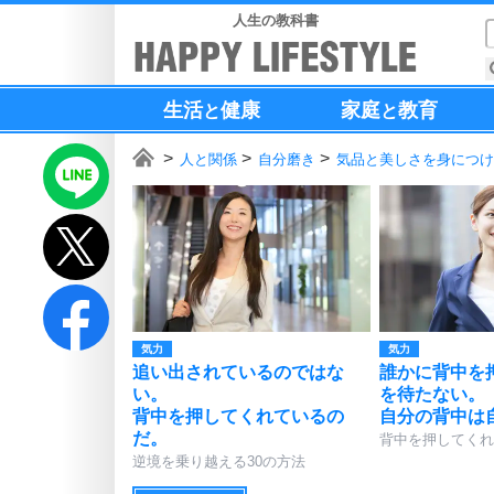
人生の教科書
生活
健康
家庭
教育
と
と
人と関係
自分磨き
気品と美しさを身につけ
気力
気力
追い出されているのではな
誰かに背中を
い。
を待たない。
背中を押してくれているの
自分の背中は
だ。
背中を押してくれ
逆境を乗り越える30の方法