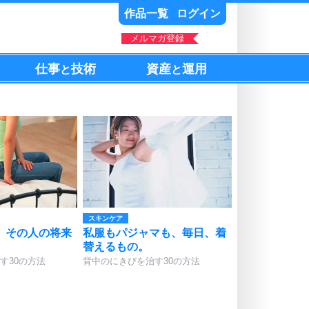
作品一覧
ログイン
メルマガ登録
仕事
技術
資産
運用
と
と
スキンケア
、その人の将来
私服もパジャマも、毎日、着
替えるもの。
す30の方法
背中のにきびを治す30の方法