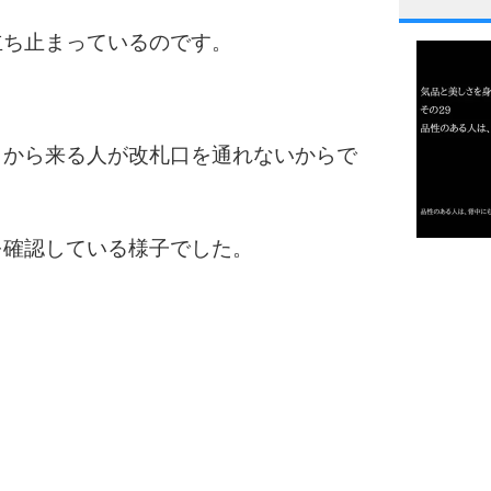
1
立ち止まっているのです。
2
とから来る人が改札口を通れないからで
3
を確認している様子でした。
1.0倍
1.5倍
4
2.0倍
2.5倍
3.0倍
3.5倍
5
4.0倍