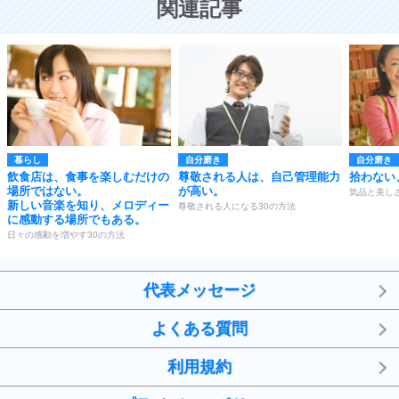
関連記事
暮らし
自分磨き
自分磨き
飲食店は、食事を楽しむだけの
尊敬される人は、自己管理能力
拾わない
場所ではない。
が高い。
気品と美し
新しい音楽を知り、メロディー
尊敬される人になる30の方法
に感動する場所でもある。
日々の感動を増やす30の方法
代表メッセージ
よくある質問
利用規約