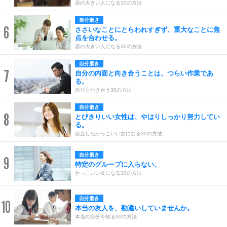
器の大きい人になる30の方法
自分磨き
6
ささいなことにとらわれすぎず、重大なことに焦
点を合わせる。
器の大きい人になる30の方法
自分磨き
7
自分の内面と向き合うことは、つらい作業であ
る。
自分と向き合う30の方法
自分磨き
8
とびきりいい女性は、やはりしっかり努力してい
る。
自立したかっこいい女になる30の方法
自分磨き
9
特定のグループに入らない。
かっこいい女になる30の方法
自分磨き
10
本当の友人を、勘違いしていませんか。
本当の自分を知る30の方法