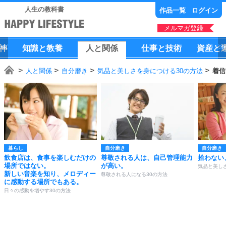
人生の教科書
作品一覧
ログイン
メルマガ登録
神
知識
と
教養
人
と
関係
仕事
と
技術
資産
と
人と関係
自分磨き
気品と美しさを身につける30の方法
着信
暮らし
自分磨き
自分磨き
飲食店は、食事を楽しむだけの
尊敬される人は、自己管理能力
拾わない
場所ではない。
が高い。
気品と美し
新しい音楽を知り、メロディー
尊敬される人になる30の方法
に感動する場所でもある。
日々の感動を増やす30の方法