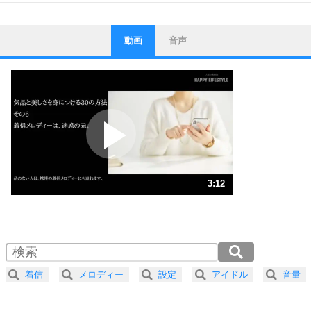
動画
音声
ストレス対策
1
他人と比べない。
いっそのこと、他人を見ない。
いらいらしない人になる30の方法
プラス思考
2
ポジティブになれない原因は、行動しないから。
ポジティブ思考になる30の方法
ストレス対策
3
人生、なんとかなるもの。
3:12
気楽に生きる30の方法
1.0倍速 （754KB 3分12秒）
1.5倍速 （503KB 2分8秒）
自分磨き
4
器の大きい人は、怒りを優しさで表現する。
2.0倍速 （377KB 1分36秒）
器の大きい人になる30の方法
2.5倍速 （302KB 1分17秒）
着信
メロディー
設定
アイドル
音量
3.0倍速 （252KB 1分4秒）
プラス思考
5
ネガティブな人は、複雑に考える。
3.5倍速 （216KB 55秒）
ポジティブな人は、シンプルに考える。