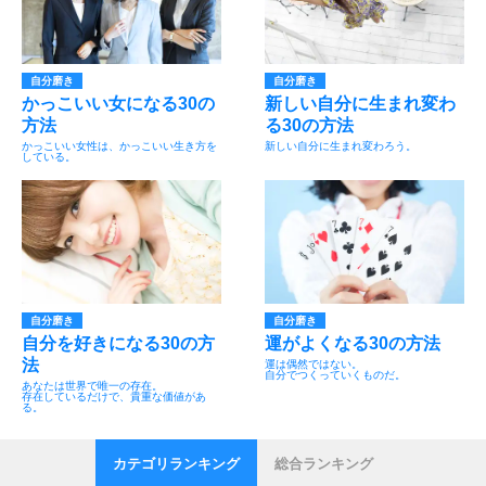
自分磨き
自分磨き
かっこいい女になる30の
新しい自分に生まれ変わ
方法
る30の方法
かっこいい女性は、かっこいい生き方を
新しい自分に生まれ変わろう。
している。
自分磨き
自分磨き
自分を好きになる30の方
運がよくなる30の方法
法
運は偶然ではない。
自分でつくっていくものだ。
あなたは世界で唯一の存在。
存在しているだけで、貴重な価値があ
る。
カテゴリランキング
総合ランキング