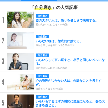
「
自分磨き
」の人気記事
自分磨き
1
器の大きい人は、怒りを優しさで表現する。
器の大きい人になる30の方法
自分磨き
2
いらない物は、徹底的に捨てる。
気品と美しさを身につける30の方法
自分磨き
3
いらいらして言い返すと、相手と同じレベルにな
る。
器の大きい人になる30の方法
自分磨き
4
心の整理がつかない人は、余計なことを考えす
ぎ。
自分と向き合う30の方法
自分磨き
5
いらいらするはずの瞬間に笑顔になると、器の大
きさを感じる。