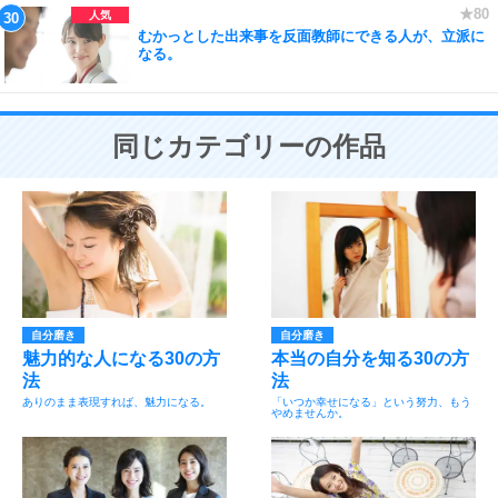
むかっとした出来事を反面教師にできる人が、立派に
なる。
同じカテゴリーの作品
自分磨き
自分磨き
魅力的な人になる30の方
本当の自分を知る30の方
法
法
ありのまま表現すれば、魅力になる。
「いつか幸せになる」という努力、もう
やめませんか。