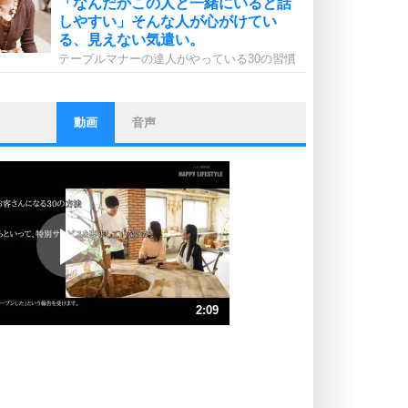
「なんだかこの人と一緒にいると話
しやすい」そんな人が心がけてい
る、見えない気遣い。
テーブルマナーの達人がやっている30の習慣
動画
音声
ストレス対策
他人と比べない。
いっそのこと、他人を見ない。
いらいらしない人になる30の方法
プラス思考
ポジティブになれない原因は、行動
しないから。
ポジティブ思考になる30の方法
ストレス対策
2:09
人生、なんとかなるもの。
気楽に生きる30の方法
速 （506KB 2分9秒）
速 （337KB 1分26秒）
自分磨き
器の大きい人は、怒りを優しさで表
速 （253KB 1分4秒）