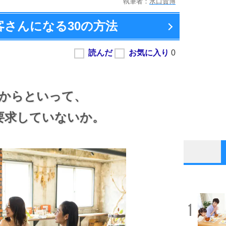
執筆者：
水口貴博
客さんになる
30の方法
からといって、
要求していないか。
1