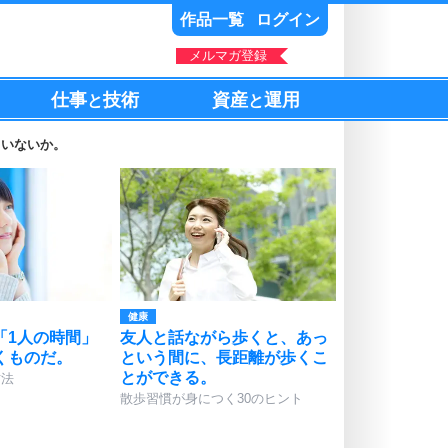
作品一覧
ログイン
メルマガ登録
仕事
技術
資産
運用
と
と
ていないか。
健康
「1人の時間」
友人と話ながら歩くと、あっ
くものだ。
という間に、長距離が歩くこ
とができる。
方法
散歩習慣が身につく30のヒント