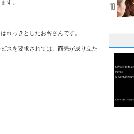
ります。
10
にはれっきとしたお客さんです。
1
ービスを要求されては、商売が成り立た
2
3
1.0倍
1.5倍
4
2.0倍