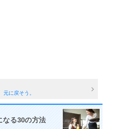
9
10
、元に戻そう。
なる30の方法