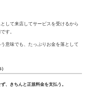
2.5倍
3.0倍
3.5倍
5
4.0倍
んとして来店してサービスを受けるから
切です。
いう意味でも、たっぷりお金を落として
6
7
5）
せず、きちんと正規料金を支払う。
8