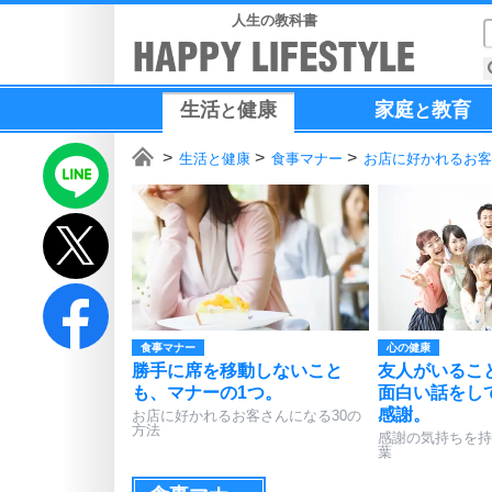
人生の教科書
生活
健康
家庭
教育
と
と
生活と健康
食事マナー
お店に好かれるお客
食事マナー
心の健康
勝手に席を移動しないこと
友人がいるこ
も、マナーの1つ。
面白い話をし
感謝。
お店に好かれるお客さんになる30の
方法
感謝の気持ちを持
葉