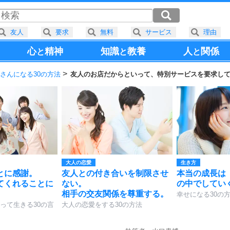
友人
要求
無料
サービス
理由
心
精神
知識
教養
人
関係
と
と
と
さんになる30の方法
友人のお店だからといって、特別サービスを要求し
大人の恋愛
生き方
とに感謝。
友人との付き合いを制限させ
本当の成長は
てくれることに
ない。
の中でしてい
相手の交友関係を尊重する。
幸せになる30の
って生きる30の言
大人の恋愛をする30の方法