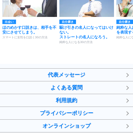
出会い
自分磨き
自分磨き
ほのめかす口説きは、相手を不
駆け引きの名人になってはいけ
純粋な人
安にさせてしまう。
ない。
を表現す
ストレートの名人になろう。
スマートに女性を口説く30の方法
純粋な人にな
純粋な人になる30の方法
代表メッセージ
よくある質問
利用規約
プライバシーポリシー
オンラインショップ