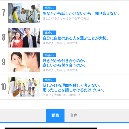
出会い
7
あなたから話しかけないから、知り合えない。
話しかけるきっかけを作る30の方法
出会い
8
自分に自信のある人を選ぶことが大切。
運命の人と出会う30の方法
出会い
9
好きだから付き合うのか。
寂しいから付き合うのか。
運命の人と出会う30の方法
出会い
10
話しかける理由を難しく考えない。
思ったことを話しかけるだけでいい。
出会いを大切にする30の方法
動画
音声
ストレス対策
1
他人と比べない。
いっそのこと、他人を見ない。