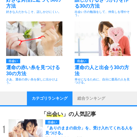
方法
る30の方法
好きな人だからこそ、話しかけにくい。
出会い方の勉強をして、仲良しを増やそ
う。
出会い
出会い
運命の赤い糸を見つける
運命の人と出会う30の方
30の方法
法
さあ、運命の赤い糸を探しに出かけよ
幸せになるために、自分に最高の人を見
う。
つける。
カテゴリランキング
総合ランキング
「
出会い
」の人気記事
出会い
1
「ありのままの自分」を、受け入れてくれる人を
見つける。