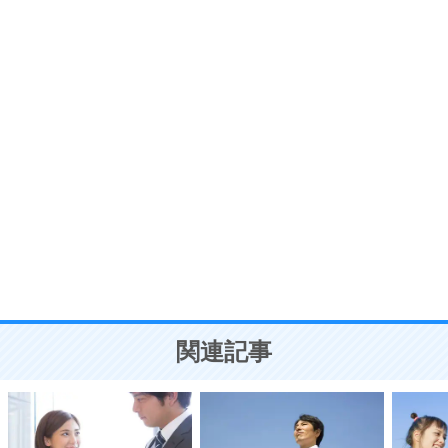
プラス思考
7
気持ちはなくていいから、とにかく癖にしてしま
う。
ポジティブ思考になる30の方法
自分磨き
8
いらない物は、徹底的に捨てる。
気品と美しさを身につける30の方法
勉強法
9
謙虚な人こそ、本当に強い人。
頭の使い方がうまくなる30の方法
恋愛学
10
人を好きになったら、まず相手を徹底的に信じる
ことが大切。
恋する人が知っておきたい30の大切なこと
関連記事