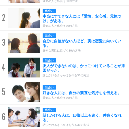
運命の人と出会う30の方法
出会い
2
本当にすてきな人には「愛情、安心感、元気づ
け」がある。
運命の人と出会う30の方法
出会い
3
自分に自信がない人ほど、実は恋愛に向いてい
る。
好きな男性に近づく30の方法
出会い
4
友人ができないのは、かっこつけていることが原
因だった。
話しかけるきっかけを作る30の方法
出会い
5
好きな人には、自分の素直な気持ちを伝える。
運命の人と出会う30の方法
出会い
6
話しかける人は、10倍以上も速く、仲良くなれ
る。
話しかけるきっかけを作る30の方法