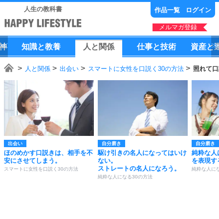
人生の教科書
作品一覧
ログイン
メルマガ登録
神
知識
と
教養
人
と
関係
仕事
と
技術
資産
と
人と関係
出会い
スマートに女性を口説く30の方法
照れて口
出会い
自分磨き
自分磨き
ほのめかす口説きは、相手を不
駆け引きの名人になってはいけ
純粋な人
安にさせてしまう。
ない。
を表現す
ストレートの名人になろう。
スマートに女性を口説く30の方法
純粋な人にな
純粋な人になる30の方法