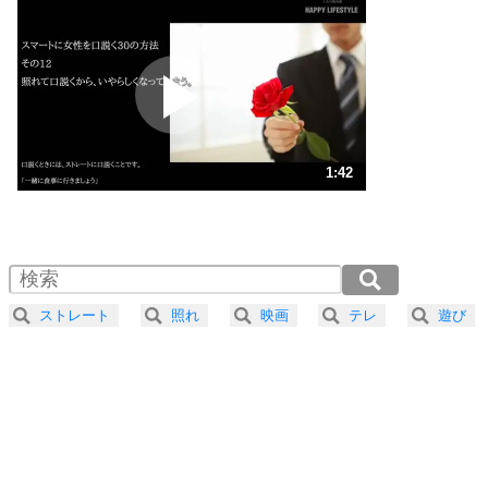
いらいらしない人になる30の方法
プラス思考
2
ポジティブになれない原因は、行動しないから。
ポジティブ思考になる30の方法
ストレス対策
3
人生、なんとかなるもの。
1:42
気楽に生きる30の方法
1.0倍速 （401KB 1分42秒）
1.5倍速 （268KB 1分8秒）
自分磨き
4
器の大きい人は、怒りを優しさで表現する。
2.0倍速 （201KB 51秒）
器の大きい人になる30の方法
2.5倍速 （161KB 41秒）
ストレート
照れ
映画
テレ
遊び
3.0倍速 （134KB 34秒）
プラス思考
5
ネガティブな人は、複雑に考える。
3.5倍速 （115KB 29秒）
ポジティブな人は、シンプルに考える。
4.0倍速 （101KB 25秒）
ポジティブ思考になる30の方法
ストレス対策
6
価値観を捨てると、いらいらも消える。
いらいらしない人になる30の方法