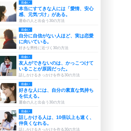
出会い
本当にすてきな人には「愛情、安心
感、元気づけ」がある。
運命の人と出会う30の方法
出会い
自分に自信がない人ほど、実は恋愛
に向いている。
好きな男性に近づく30の方法
出会い
友人ができないのは、かっこつけて
いることが原因だった。
話しかけるきっかけを作る30の方法
出会い
好きな人には、自分の素直な気持ち
を伝える。
運命の人と出会う30の方法
出会い
話しかける人は、10倍以上も速く、
仲良くなれる。
話しかけるきっかけを作る30の方法