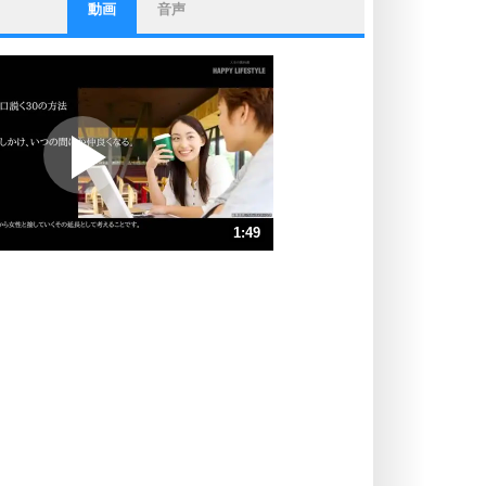
動画
音声
ストレス対策
他人と比べない。
いっそのこと、他人を見ない。
いらいらしない人になる30の方法
プラス思考
ポジティブになれない原因は、行動
しないから。
ポジティブ思考になる30の方法
ストレス対策
1:49
人生、なんとかなるもの。
気楽に生きる30の方法
速 （429KB 1分49秒）
速 （286KB 1分13秒）
自分磨き
器の大きい人は、怒りを優しさで表
速 （215KB 54秒）
現する。
速 （172KB 43秒）
器の大きい人になる30の方法
速 （144KB 36秒）
プラス思考
速 （123KB 31秒）
ネガティブな人は、複雑に考える。
速 （108KB 27秒）
ポジティブな人は、シンプルに考え
る。