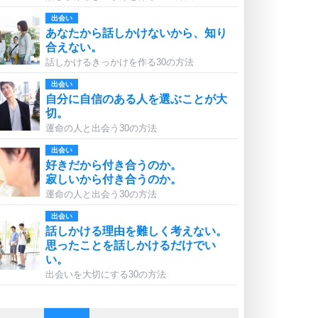
出会い
あなたから話しかけないから、知り
合えない。
話しかけるきっかけを作る30の方法
出会い
自分に自信のある人を選ぶことが大
切。
運命の人と出会う30の方法
出会い
好きだから付き合うのか。
寂しいから付き合うのか。
運命の人と出会う30の方法
出会い
話しかける理由を難しく考えない。
思ったことを話しかけるだけでい
い。
出会いを大切にする30の方法