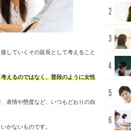
2
3
と接していくその延長として考えること
4
て考えるのではなく、普段のように女性
5
で、表情や態度など、いつもどおりの自
6
くいかないものです。