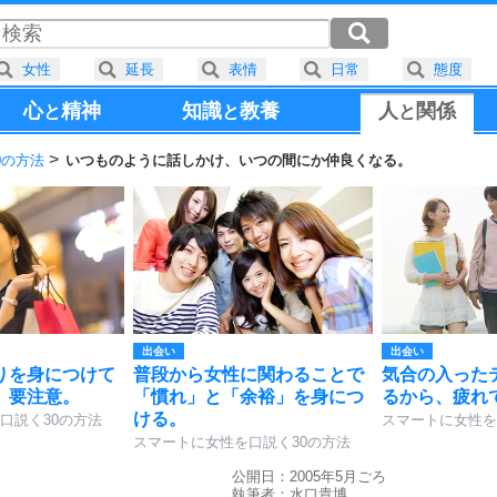
女性
延長
表情
日常
態度
心
精神
知識
教養
人
関係
と
と
と
0の方法
いつものように話しかけ、いつの間にか仲良くなる。
出会い
出会い
りを身につけて
普段から女性に関わることで
気合の入った
、要注意。
「慣れ」と「余裕」を身につ
るから、疲れ
ける。
口説く30の方法
スマートに女性を
スマートに女性を口説く30の方法
公開日：2005年5月ごろ
執筆者：
水口貴博