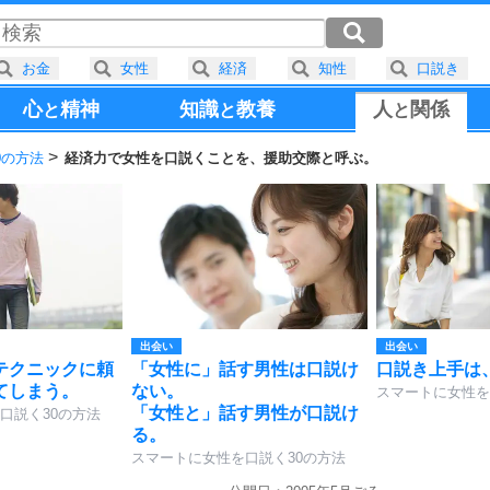
お金
女性
経済
知性
口説き
心
精神
知識
教養
人
関係
と
と
と
0の方法
経済力で女性を口説くことを、援助交際と呼ぶ。
出会い
出会い
テクニックに頼
「女性に」話す男性は口説け
口説き上手は
てしまう。
ない。
スマートに女性を
「女性と」話す男性が口説け
口説く30の方法
る。
スマートに女性を口説く30の方法