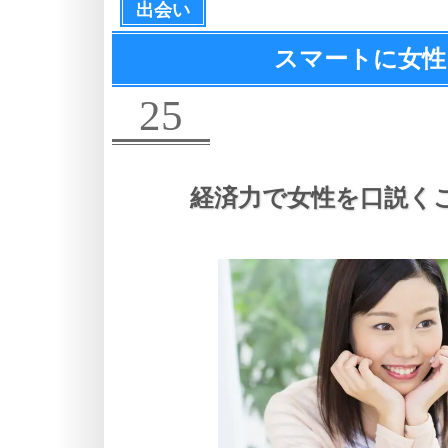
出会い
スマートに女性
25
経済力で女性を口説く