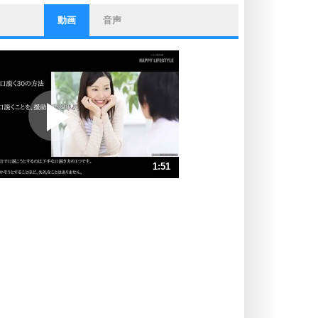
動画
音声
ストレス対策
他人と比べない。
いっそのこと、他人を見ない。
いらいらしない人になる30の方法
プラス思考
ポジティブになれない原因は、行動
しないから。
ポジティブ思考になる30の方法
ストレス対策
1:51
人生、なんとかなるもの。
気楽に生きる30の方法
速 （436KB 1分51秒）
速 （291KB 1分14秒）
自分磨き
器の大きい人は、怒りを優しさで表
速 （219KB 55秒）
現する。
速 （175KB 44秒）
器の大きい人になる30の方法
速 （146KB 37秒）
プラス思考
速 （125KB 31秒）
ネガティブな人は、複雑に考える。
速 （110KB 27秒）
ポジティブな人は、シンプルに考え