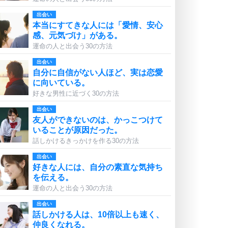
出会い
本当にすてきな人には「愛情、安心
感、元気づけ」がある。
運命の人と出会う30の方法
出会い
自分に自信がない人ほど、実は恋愛
に向いている。
好きな男性に近づく30の方法
出会い
友人ができないのは、かっこつけて
いることが原因だった。
話しかけるきっかけを作る30の方法
出会い
好きな人には、自分の素直な気持ち
を伝える。
運命の人と出会う30の方法
出会い
話しかける人は、10倍以上も速く、
仲良くなれる。