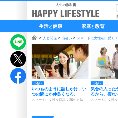
人生の教科書
生活
健康
家庭
教育
と
と
人と関係
出会い
スマートに女性を口説く3
出会い
出会い
いつものように話しかけ、い
気合の入った
つの間にか仲良くなる。
るから、疲れ
スマートに女性を口説く30の方法
スマートに女性を