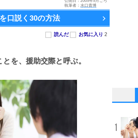
公開日：2005年5月ごろ
執筆者：
水口貴博
を口説く
30の方法
ことを、
援助交際と呼ぶ。
1