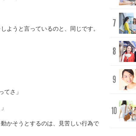
7
をしようと言っているのと、同じです。
8
」
9
ってさ」
よ」
10
を動かそうとするのは、見苦しい行為で