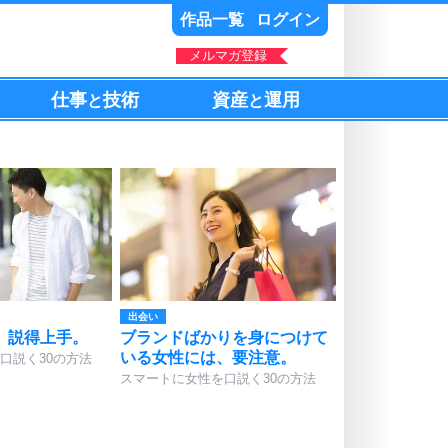
作品一覧
ログイン
メルマガ登録
仕事
技術
資産
運用
と
と
出会い
、説得上手。
ブランドばかりを身につけて
いる女性には、要注意。
口説く30の方法
スマートに女性を口説く30の方法