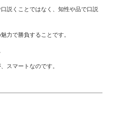
で口説くことではなく、知性や品で口説
6
の魅力で勝負することです。
。
7
が、スマートなのです。
8
9