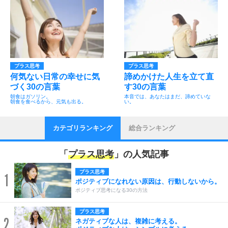
プラス思考
プラス思考
何気ない日常の幸せに気
諦めかけた人生を立て直
づく30の言葉
す30の言葉
朝食はガソリン。
本音では、あなたはまだ、諦めていな
朝食を食べるから、元気も出る。
い。
カテゴリランキング
総合ランキング
「
プラス思考
」の人気記事
プラス思考
1
ポジティブになれない原因は、行動しないから。
ポジティブ思考になる30の方法
プラス思考
2
ネガティブな人は、複雑に考える。