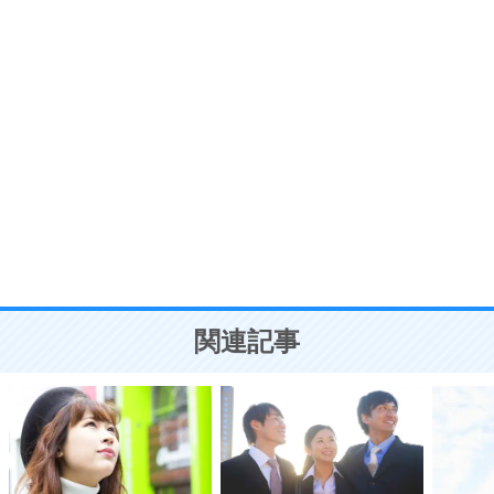
7
気持ちはなくていいから、とにかく癖にしてしま
う。
ポジティブ思考になる30の方法
自分磨き
8
いらない物は、徹底的に捨てる。
気品と美しさを身につける30の方法
勉強法
9
謙虚な人こそ、本当に強い人。
頭の使い方がうまくなる30の方法
恋愛学
10
人を好きになったら、まず相手を徹底的に信じる
ことが大切。
恋する人が知っておきたい30の大切なこと
関連記事