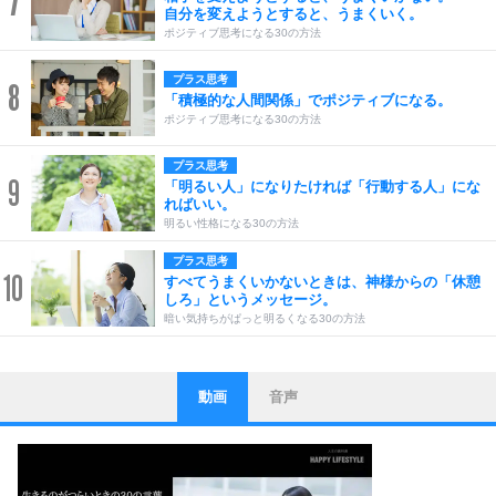
7
自分を変えようとすると、うまくいく。
ポジティブ思考になる30の方法
プラス思考
8
「積極的な人間関係」でポジティブになる。
ポジティブ思考になる30の方法
プラス思考
9
「明るい人」になりたければ「行動する人」にな
ればいい。
明るい性格になる30の方法
プラス思考
10
すべてうまくいかないときは、神様からの「休憩
しろ」というメッセージ。
暗い気持ちがぱっと明るくなる30の方法
動画
音声
ストレス対策
1
他人と比べない。
いっそのこと、他人を見ない。
いらいらしない人になる30の方法