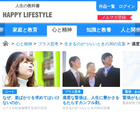
人生の教科書
作品一覧
ログイン
メルマガ登録
康
家庭
と
教育
心
と
精神
知識
と
教養
人
と
関
心と精神
プラス思考
生きるのがつらいときの30の言葉
適度
ニート
プラス思考
緊張・あ
なぜ、楽ばかりを求めてはいけ
適度な緊張は、人生に豊かさを
緊張がも
ないのか。
もたらすカンフル剤。
緊張対策で
ニートが社会復帰する30の方法
生きるのがつらいときの30の言葉