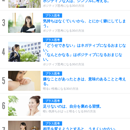
ポジティブな人は、シンプルに考える。
ポジティブ思考になる30の方法
プラス思考
3
気持ちはなくていいから、とにかく癖にしてしま
う。
ポジティブ思考になる30の方法
プラス思考
「どうせできない」はネガティブになるおまじな
4
い。
「なんとかなる」はポジティブになるおまじな
い。
ポジティブ思考になる30の方法
プラス思考
5
嫌なことがあったときは、意味のあることと考え
る。
明るい性格になる30の方法
プラス思考
6
足りないのは、自分を褒める習慣。
暗い気持ちがぱっと明るくなる30の方法
プラス思考
相手を変えようとすると、うまくいかない。