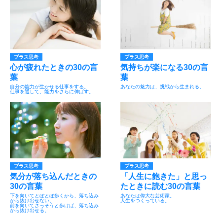
プラス思考
プラス思考
心が疲れたときの30の言
気持ちが楽になる30の言
葉
葉
自分の能力が生かせる仕事をする。
あなたの魅力は、挑戦から生まれる。
仕事を通して、能力をさらに伸ばす。
プラス思考
プラス思考
気分が落ち込んだときの
「人生に飽きた」と思っ
30の言葉
たときに読む30の言葉
下を向いてとぼとぼ歩くから、落ち込み
あなたは偉大な芸術家。
から抜け出せない。
人生をつくっている。
前を向いてさっそうと歩けば、落ち込み
から抜け出せる。