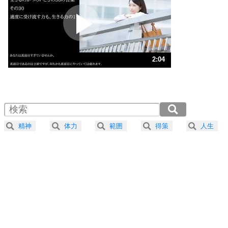
プラス思考
2
ポジティブになれない原因は、行動しないから。
ポジティブ思考になる30の方法
ストレス対策
3
人生、なんとかなるもの。
2:04
気楽に生きる30の方法
1.0倍速 （487KB 2分4秒）
1.5倍速 （325KB 1分23秒）
自分磨き
4
器の大きい人は、怒りを優しさで表現する。
2.0倍速 （244KB 1分2秒）
器の大きい人になる30の方法
2.5倍速 （196KB 49秒）
精神
体力
範囲
得策
人生
3.0倍速 （163KB 41秒）
プラス思考
5
ネガティブな人は、複雑に考える。
3.5倍速 （140KB 35秒）
ポジティブな人は、シンプルに考える。
4.0倍速 （123KB 31秒）
ポジティブ思考になる30の方法
ストレス対策
6
価値観を捨てると、いらいらも消える。
いらいらしない人になる30の方法
プラス思考