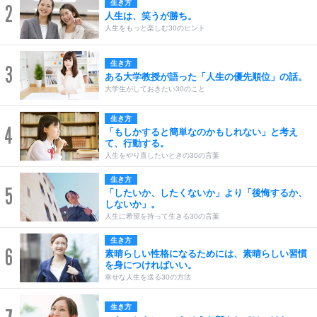
生き方
2
人生は、笑うが勝ち。
人生をもっと楽しむ30のヒント
生き方
3
ある大学教授が語った「人生の優先順位」の話。
大学生がしておきたい30のこと
生き方
4
「もしかすると簡単なのかもしれない」と考え
て、行動する。
人生をやり直したいときの30の言葉
生き方
5
「したいか、したくないか」より「後悔するか、
しないか」。
人生に希望を持って生きる30の言葉
生き方
6
素晴らしい性格になるためには、素晴らしい習慣
を身につければいい。
幸せな人生を送る30の方法
生き方