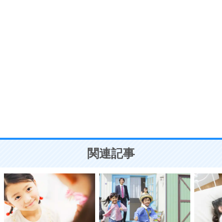
7
気持ちはなくていいから、とにかく癖にしてしま
う。
ポジティブ思考になる30の方法
自分磨き
8
いらない物は、徹底的に捨てる。
気品と美しさを身につける30の方法
勉強法
9
謙虚な人こそ、本当に強い人。
頭の使い方がうまくなる30の方法
恋愛学
10
人を好きになったら、まず相手を徹底的に信じる
ことが大切。
恋する人が知っておきたい30の大切なこと
関連記事