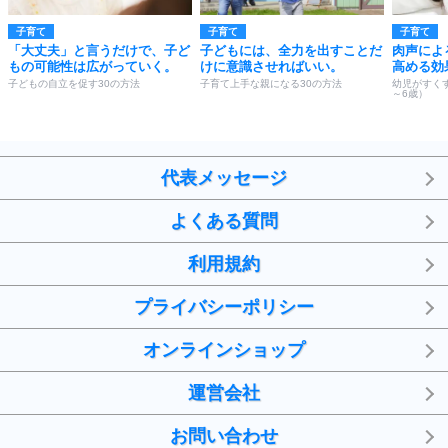
子育て
子育て
子育て
「大丈夫」と言うだけで、子ど
子どもには、全力を出すことだ
肉声によ
もの可能性は広がっていく。
けに意識させればいい。
高める効
子どもの自立を促す30の方法
子育て上手な親になる30の方法
幼児がすく
～6歳）
代表メッセージ
よくある質問
利用規約
プライバシーポリシー
オンラインショップ
運営会社
お問い合わせ