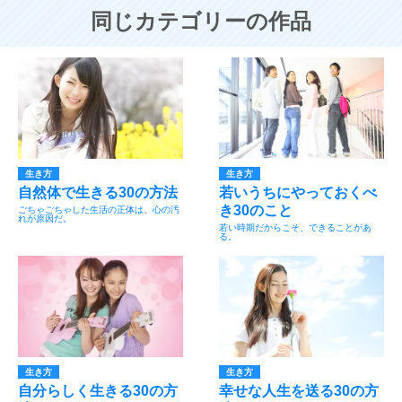
同じカテゴリーの作品
生き方
生き方
自然体で生きる30の方法
若いうちにやっておくべ
き30のこと
ごちゃごちゃした生活の正体は、心の汚
れが原因だ。
若い時期だからこそ、できることがあ
る。
生き方
生き方
自分らしく生きる30の方
幸せな人生を送る30の方