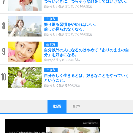
7
つらいときに、つらそうな顔をしてはいけない。
自分らしい生き方に気づく30の言葉
生き方
8
振り返る習慣をやめればいい。
前しか見られなくなる。
自分らしい生き方に気づく30の言葉
生き方
9
自分以外の人になるのはやめて「ありのままの自
分」を好きになる。
幸せな人生を送る30の方法
生き方
10
自分らしく生きるとは、好きなことをやっていく
ということ。
自分らしく生きる30の方法
動画
音声
ストレス対策
1
他人と比べない。
いっそのこと、他人を見ない。
いらいらしない人になる30の方法