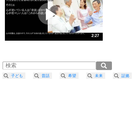
プラス思考
2
ポジティブになれない原因は、行動しないから。
ポジティブ思考になる30の方法
ストレス対策
3
人生、なんとかなるもの。
2:27
気楽に生きる30の方法
1.0倍速 （576KB 2分27秒）
1.5倍速 （384KB 1分38秒）
自分磨き
4
器の大きい人は、怒りを優しさで表現する。
2.0倍速 （289KB 1分13秒）
器の大きい人になる30の方法
2.5倍速 （231KB 58秒）
子ども
昔話
希望
未来
証拠
3.0倍速 （193KB 49秒）
プラス思考
5
ネガティブな人は、複雑に考える。
3.5倍速 （165KB 42秒）
ポジティブな人は、シンプルに考える。
4.0倍速 （145KB 36秒）
ポジティブ思考になる30の方法
ストレス対策
6
価値観を捨てると、いらいらも消える。
いらいらしない人になる30の方法
プラス思考