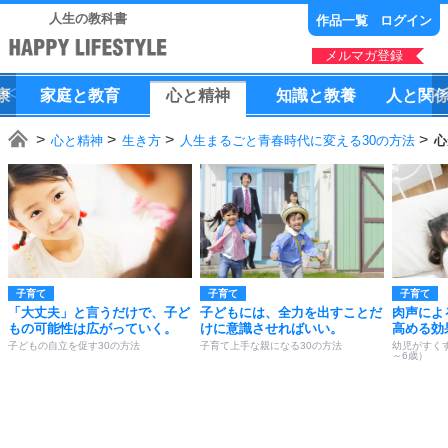
人生の教科書
作品一覧
ログイン
メルマガ登録
康
家庭
と
教育
心
と
精神
知識
と
教養
人
と
関
心と精神
生き方
人生まるごと青春時代に変える30の方法
心
子育て
子育て
子育て
「大丈夫」と言うだけで、子ど
子どもには、全力を出すことだ
肉声によ
もの可能性は広がっていく。
けに意識させればいい。
高める効
子どもの自立を促す30の方法
子育て上手な親になる30の方法
幼児がすく
～6歳）