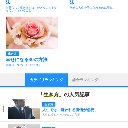
法
法
自分らしく生きるとは、好きなことをや
幸せな人生を手に入れるのは簡単。
っていくということ。
生き方
幸せになる30の方法
幸せは、気づくだけでいい。
カテゴリランキング
総合ランキング
「
生き方
」の人気記事
生き方
1
人生では、嫌われる覚悟が必要。
人生に疲れたときの30の言葉