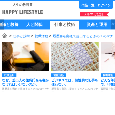
人生の教科書
作品一覧
ログイン
メルマガ登録
知識
と
教養
人
と
関係
仕事
と
技術
資産
と
運用
仕事と技術
就職活動
履歴書を郵送で提出するときの30のマナ
就職活動
就職活動
就職活動
なぜ、差出人の住所氏名も書か
ビジネスでは、個性的な切手を
どんな筆
なければいけないのか。
使わない。
で、印象
履歴書を郵送で提出するときの30のマナ
履歴書を郵送で提出するときの30のマナ
履歴書を郵
ー
ー
ー