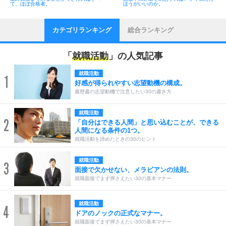
て、ほぼ合格者。
ほうがいいのか。
カテゴリランキング
総合ランキング
「
就職活動
」の人気記事
就職活動
1
好感が得られやすい志望動機の構成。
履歴書の志望動機で注意したい30の書き方
就職活動
2
「自分はできる人間」と思い込むことが、できる
人間になる条件の1つ。
就職活動を諦めたときの30のヒント
就職活動
3
面接で欠かせない、メラビアンの法則。
就職面接でまず押さえたい30の基本マナー
就職活動
4
ドアのノックの正式なマナー。
就職面接でまず押さえたい30の基本マナー