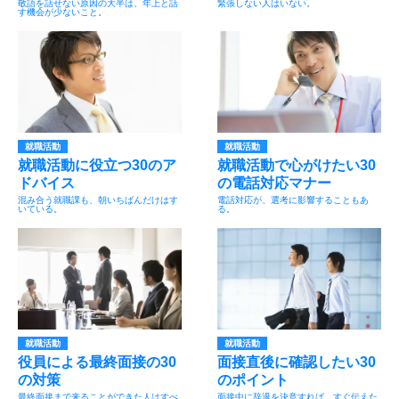
敬語を話せない原因の大半は、年上と話
緊張しない人はいない。
す機会が少ないこと。
就職活動
就職活動
就職活動に役立つ30のア
就職活動で心がけたい30
ドバイス
の電話対応マナー
混み合う就職課も、朝いちばんだけはす
電話対応が、選考に影響することもあ
いている。
る。
就職活動
就職活動
役員による最終面接の30
面接直後に確認したい30
の対策
のポイント
最終面接まで来ることができた人はすべ
面接中に辞退を決意すれば、すぐ伝えた