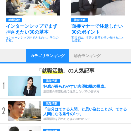
就職活動
就職活動
インターンシップでまず
面接マナーで注意したい
押さえたい30の基本
30のポイント
インターンシップができるのも、学生の
面接では、本音と建前を使い分けること
特権。
も必要。
カテゴリランキング
総合ランキング
「
就職活動
」の人気記事
就職活動
1
好感が得られやすい志望動機の構成。
履歴書の志望動機で注意したい30の書き方
就職活動
2
「自分はできる人間」と思い込むことが、できる
人間になる条件の1つ。
就職活動を諦めたときの30のヒント