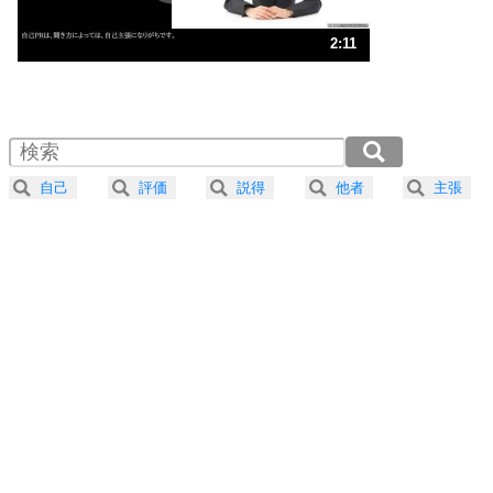
ストレス対策
3
人生、なんとかなるもの。
2:11
気楽に生きる30の方法
1.0倍速 （513KB 2分11秒）
1.5倍速 （342KB 1分27秒）
自分磨き
4
器の大きい人は、怒りを優しさで表現する。
2.0倍速 （257KB 1分5秒）
器の大きい人になる30の方法
2.5倍速 （206KB 52秒）
自己
評価
説得
他者
主張
3.0倍速 （172KB 43秒）
プラス思考
5
ネガティブな人は、複雑に考える。
3.5倍速 （147KB 37秒）
ポジティブな人は、シンプルに考える。
4.0倍速 （129KB 32秒）
ポジティブ思考になる30の方法
ストレス対策
6
価値観を捨てると、いらいらも消える。
いらいらしない人になる30の方法
プラス思考
7
気持ちはなくていいから、とにかく癖にしてしま
う。
ポジティブ思考になる30の方法