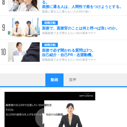
8
る。
面接に通る人は、人間性で差をつけようとする。
面接に通る人と通らない人の30の違い
就職活動
9
面接で、面接官のことは何と呼べば良いのか。
就職面接でまず押さえたい30の基本マナー
就職活動
10
面接で必ず聞かれる質問は3つ。
自己紹介・自己PR・志望動機。
就職面接でまず押さえたい30の基本マナー
動画
音声
ストレス対策
1
他人と比べない。
いっそのこと、他人を見ない。
いらいらしない人になる30の方法
プラス思考
2
ポジティブになれない原因は、行動しないから。
ポジティブ思考になる30の方法