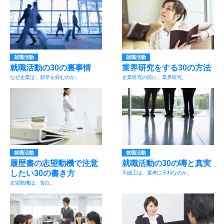
就職活動
就職活動
就職活動の30の裏事情
業界研究をする30の方法
なぜ企業は、新卒を好むのか。
企業研究の前に、業界研究。
就職活動
就職活動
履歴書の志望動機で注意
就職活動の30の噂と真実
したい30の書き方
不細工は、選考に不利なのか。
志望動機は、告白。