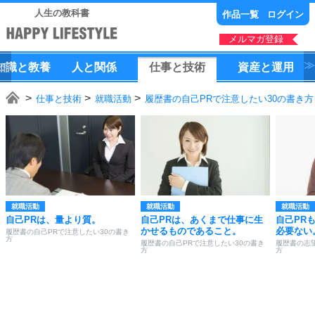
人生の教科書
作品一覧
ログイン
メルマガ登録
知識
と
教養
人
と
関係
仕事
と
技術
資産
と
運用
仕事と技術
就職活動
履歴書の自己PRで注意したい30の書き方
就職活動
就職活動
就職活動
自己PRは、量より質。
自己PRは、あくまで仕事に生
自己PR
かせるものであること。
必要ない
履歴書の自己PRで注意したい30の書き
方
履歴書の自己PRで注意したい30の書き
履歴書の志
方
方