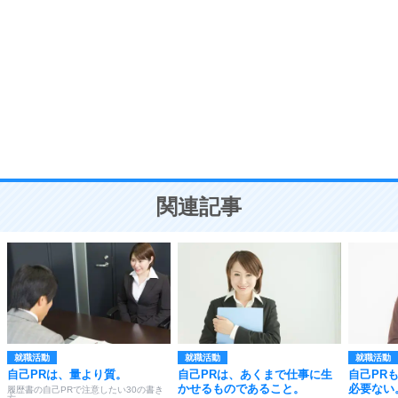
自分磨き
8
いらない物は、徹底的に捨てる。
気品と美しさを身につける30の方法
勉強法
9
謙虚な人こそ、本当に強い人。
頭の使い方がうまくなる30の方法
恋愛学
10
人を好きになったら、まず相手を徹底的に信じる
ことが大切。
恋する人が知っておきたい30の大切なこと
関連記事
就職活動
就職活動
就職活動
自己PRは、量より質。
自己PRは、あくまで仕事に生
自己PR
かせるものであること。
必要ない
履歴書の自己PRで注意したい30の書き