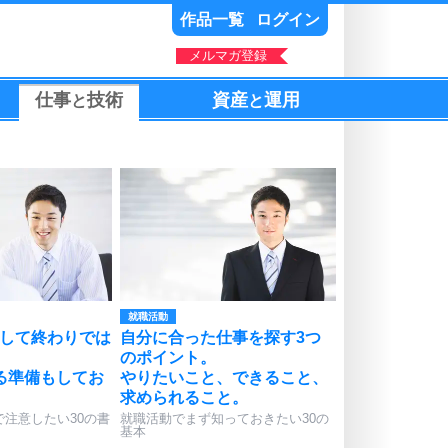
作品一覧
ログイン
メルマガ登録
仕事
技術
資産
運用
と
と
就職活動
成して終わりでは
自分に合った仕事を探す3つ
のポイント。
る準備もしてお
やりたいこと、できること、
求められること。
で注意したい30の書
就職活動でまず知っておきたい30の
基本