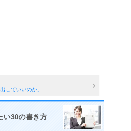
9
10
を出していいのか。
たい30の書き方