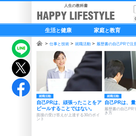
人生の教科書
生活
健康
家庭
教育
と
と
仕事と技術
就職活動
履歴書の自己PRで注
就職活動
就職活動
自己PRは、頑張ったことをア
自己PRは、
ピールすることではない。
履歴書の自己PR
き方
面接の受け答えが上達する30のポイ
ント