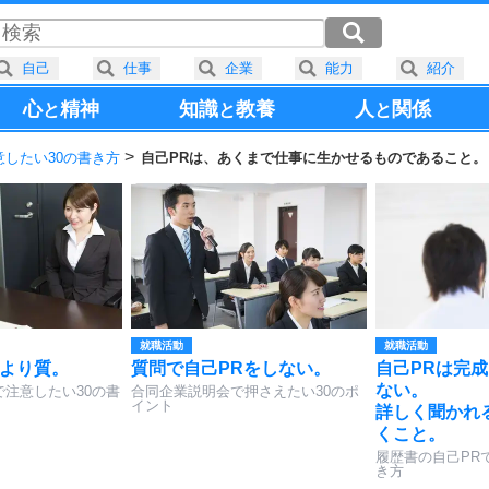
自己
仕事
企業
能力
紹介
心
精神
知識
教養
人
関係
と
と
と
意したい30の書き方
自己PRは、あくまで仕事に生かせるものであること。
就職活動
就職活動
量より質。
質問で自己PRをしない。
自己PRは完
ない。
で注意したい30の書
合同企業説明会で押さえたい30のポ
イント
詳しく聞かれ
くこと。
履歴書の自己PR
き方