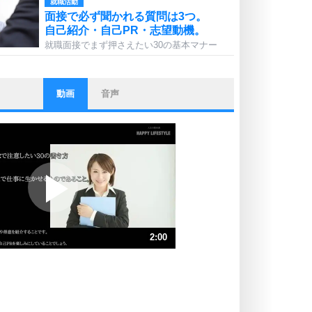
就職活動
面接で必ず聞かれる質問は3つ。
自己紹介・自己PR・志望動機。
就職面接でまず押さえたい30の基本マナー
動画
音声
ストレス対策
他人と比べない。
いっそのこと、他人を見ない。
いらいらしない人になる30の方法
プラス思考
ポジティブになれない原因は、行動
しないから。
ポジティブ思考になる30の方法
ストレス対策
2:00
人生、なんとかなるもの。
気楽に生きる30の方法
速 （471KB 2分0秒）
速 （314KB 1分20秒）
自分磨き
器の大きい人は、怒りを優しさで表
速 （236KB 1分0秒）