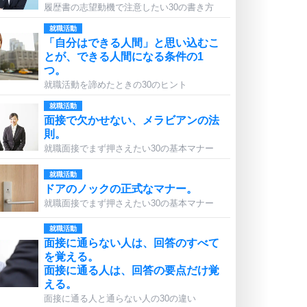
履歴書の志望動機で注意したい30の書き方
就職活動
「自分はできる人間」と思い込むこ
とが、できる人間になる条件の1
つ。
就職活動を諦めたときの30のヒント
就職活動
面接で欠かせない、メラビアンの法
則。
就職面接でまず押さえたい30の基本マナー
就職活動
ドアのノックの正式なマナー。
就職面接でまず押さえたい30の基本マナー
就職活動
面接に通らない人は、回答のすべて
を覚える。
面接に通る人は、回答の要点だけ覚
える。
面接に通る人と通らない人の30の違い