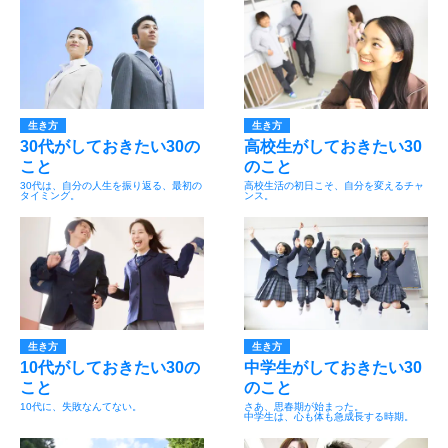
生き方
生き方
30代がしておきたい30の
高校生がしておきたい30
こと
のこと
30代は、自分の人生を振り返る、最初の
高校生活の初日こそ、自分を変えるチャ
タイミング。
ンス。
生き方
生き方
10代がしておきたい30の
中学生がしておきたい30
こと
のこと
10代に、失敗なんてない。
さあ、思春期が始まった。
中学生は、心も体も急成長する時期。