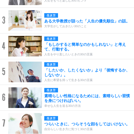
人生をもっと楽しむ30のヒント
生き方
3
ある大学教授が語った「人生の優先順位」の話。
大学生がしておきたい30のこと
生き方
4
「もしかすると簡単なのかもしれない」と考え
て、行動する。
人生をやり直したいときの30の言葉
生き方
5
「したいか、したくないか」より「後悔するか、
しないか」。
人生に希望を持って生きる30の言葉
生き方
6
素晴らしい性格になるためには、素晴らしい習慣
を身につければいい。
幸せな人生を送る30の方法
生き方
7
つらいときに、つらそうな顔をしてはいけない。
自分らしい生き方に気づく30の言葉