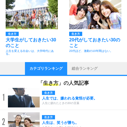
生き方
生き方
大学生がしておきたい30
20代がしておきたい30の
のこと
こと
人生を変える出会いは、大学時代にあ
20代ほど、激動の10年間はない。
る。
カテゴリランキング
総合ランキング
「
生き方
」の人気記事
生き方
1
人生では、嫌われる覚悟が必要。
人生に疲れたときの30の言葉
生き方
2
人生は、笑うが勝ち。