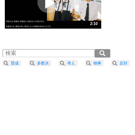
ポジティブ思考になる30の方法
ストレス対策
3
人生、なんとかなるもの。
2:10
気楽に生きる30の方法
1.0倍速 （509KB 2分10秒）
1.5倍速 （340KB 1分26秒）
自分磨き
4
器の大きい人は、怒りを優しさで表現する。
2.0倍速 （255KB 1分5秒）
器の大きい人になる30の方法
2.5倍速 （204KB 52秒）
賛成
多数決
考え
物事
反対
3.0倍速 （170KB 43秒）
プラス思考
5
ネガティブな人は、複雑に考える。
3.5倍速 （146KB 37秒）
ポジティブな人は、シンプルに考える。
4.0倍速 （128KB 32秒）
ポジティブ思考になる30の方法
ストレス対策
6
価値観を捨てると、いらいらも消える。
いらいらしない人になる30の方法
プラス思考
7
気持ちはなくていいから、とにかく癖にしてしま
う。
ポジティブ思考になる30の方法