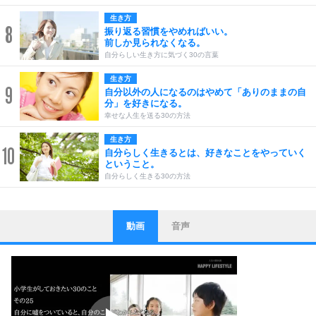
生き方
8
振り返る習慣をやめればいい。
前しか見られなくなる。
自分らしい生き方に気づく30の言葉
生き方
9
自分以外の人になるのはやめて「ありのままの自
分」を好きになる。
幸せな人生を送る30の方法
生き方
10
自分らしく生きるとは、好きなことをやっていく
ということ。
自分らしく生きる30の方法
動画
音声
ストレス対策
1
他人と比べない。
いっそのこと、他人を見ない。
いらいらしない人になる30の方法
プラス思考
2
ポジティブになれない原因は、行動しないから。