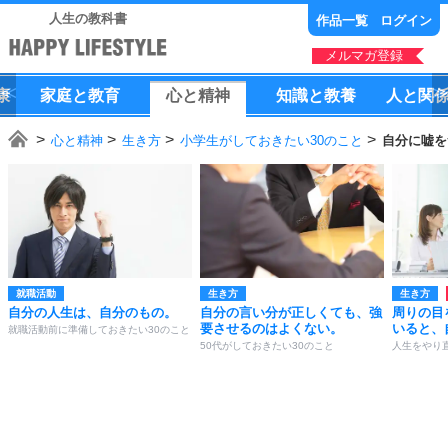
人生の教科書
作品一覧
ログイン
メルマガ登録
康
家庭
と
教育
心
と
精神
知識
と
教養
人
と
関
心と精神
生き方
小学生がしておきたい30のこと
自分に嘘を
就職活動
生き方
生き方
自分の人生は、自分のもの。
自分の言い分が正しくても、強
周りの目
要させるのはよくない。
いると、
就職活動前に準備しておきたい30のこと
50代がしておきたい30のこと
人生をやり