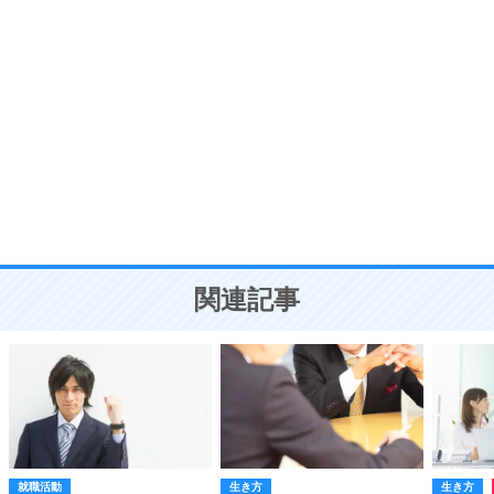
自分磨き
8
いらない物は、徹底的に捨てる。
気品と美しさを身につける30の方法
勉強法
9
謙虚な人こそ、本当に強い人。
頭の使い方がうまくなる30の方法
恋愛学
10
人を好きになったら、まず相手を徹底的に信じる
ことが大切。
恋する人が知っておきたい30の大切なこと
関連記事
就職活動
生き方
生き方