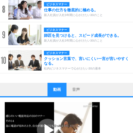
ビジネスマナー
8
仕事の仕方を徹底的に極める。
新入社員が入社3年間に心がけたい30のこと
ビジネスマナー
9
師匠を見つけると、スピード成長ができる。
新入社員が入社3年間に心がけたい30のこと
ビジネスマナー
10
クッション言葉で、言いにくい一言が言いやすく
なる。
社内ビジネスマナーで心がけたい30の基本
動画
音声
ストレス対策
1
他人と比べない。
いっそのこと、他人を見ない。
いらいらしない人になる30の方法
プラス思考
2
ポジティブになれない原因は、行動しないから。
ポジティブ思考になる30の方法