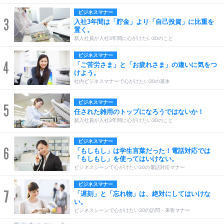
ビジネスマナー
3
入社3年間は「貯金」より「自己投資」に比重を
置く。
新入社員が入社3年間に心がけたい30のこと
ビジネスマナー
4
「ご苦労さま」と「お疲れさま」の違いに気をつ
けよう。
社内ビジネスマナーで心がけたい30の基本
ビジネスマナー
5
任された雑用のトップになろうではないか！
新入社員が入社3年間に心がけたい30のこと
ビジネスマナー
6
「もしもし」は学生言葉だった！電話対応では
「もしもし」を使ってはいけない。
ビジネスシーンで心がけたい30の電話対応マナー
ビジネスマナー
7
「遅刻」と「忘れ物」は、絶対にしてはいけな
い。
ビジネスシーンで心がけたい30の訪問・来客マナー