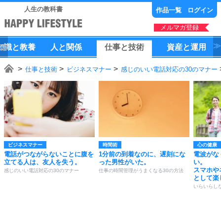
人生の教科書
作品一覧
ログイン
メルマガ登録
知識
と
教養
人
と
関係
仕事
と
技術
資産
と
運用
仕事と技術
ビジネスマナー
感じのいい電話対応の30のマナー
ビジネスマナー
時間術
心の健康
電話がつながらないことに腹を
1分前の到着なのに、遅刻にな
電波がな
立てる人は、友人を失う。
った男性がいた。
い。
スマホや
感じのいい電話対応の30のマナー
仕事の時間管理がうまくなる30の方法
として楽
いらいらし