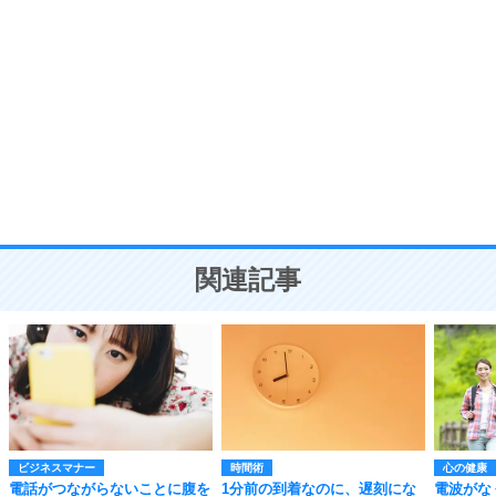
自分磨き
8
いらない物は、徹底的に捨てる。
気品と美しさを身につける30の方法
勉強法
9
謙虚な人こそ、本当に強い人。
頭の使い方がうまくなる30の方法
恋愛学
10
人を好きになったら、まず相手を徹底的に信じる
ことが大切。
恋する人が知っておきたい30の大切なこと
関連記事
ビジネスマナー
時間術
心の健康
電話がつながらないことに腹を
1分前の到着なのに、遅刻にな
電波がな