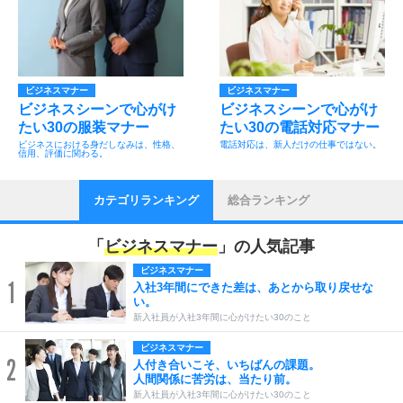
ビジネスマナー
ビジネスマナー
ビジネスシーンで心がけ
ビジネスシーンで心がけ
たい30の服装マナー
たい30の電話対応マナー
ビジネスにおける身だしなみは、性格、
電話対応は、新人だけの仕事ではない。
信用、評価に関わる。
カテゴリランキング
総合ランキング
「
ビジネスマナー
」の人気記事
ビジネスマナー
1
入社3年間にできた差は、あとから取り戻せな
い。
新入社員が入社3年間に心がけたい30のこと
ビジネスマナー
2
人付き合いこそ、いちばんの課題。
人間関係に苦労は、当たり前。
新入社員が入社3年間に心がけたい30のこと