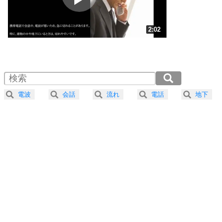
ストレス対策
3
人生、なんとかなるもの。
2:02
気楽に生きる30の方法
1.0倍速 （479KB 2分2秒）
1.5倍速 （320KB 1分21秒）
自分磨き
4
器の大きい人は、怒りを優しさで表現する。
2.0倍速 （240KB 1分1秒）
器の大きい人になる30の方法
2.5倍速 （192KB 49秒）
電波
会話
流れ
電話
地下
3.0倍速 （160KB 40秒）
プラス思考
5
ネガティブな人は、複雑に考える。
3.5倍速 （137KB 35秒）
ポジティブな人は、シンプルに考える。
4.0倍速 （120KB 30秒）
ポジティブ思考になる30の方法
ストレス対策
6
価値観を捨てると、いらいらも消える。
いらいらしない人になる30の方法
プラス思考
7
気持ちはなくていいから、とにかく癖にしてしま
う。
ポジティブ思考になる30の方法