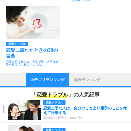
恋愛トラブル
恋愛に疲れたときの30の
言葉
恋愛を避けるのは、人生で最も大切な経
験を避けているようなもの。
カテゴリランキング
総合ランキング
「
恋愛トラブル
」の人気記事
恋愛トラブル
1
恋愛上手な人は、自分のことより相手のことを考
えて行動する。
恋の悩みを解決する30の方法
恋愛トラブル