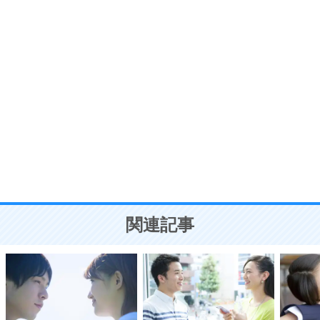
7
気持ちはなくていいから、とにかく癖にしてしま
う。
ポジティブ思考になる30の方法
自分磨き
8
いらない物は、徹底的に捨てる。
気品と美しさを身につける30の方法
勉強法
9
謙虚な人こそ、本当に強い人。
頭の使い方がうまくなる30の方法
恋愛学
10
人を好きになったら、まず相手を徹底的に信じる
ことが大切。
恋する人が知っておきたい30の大切なこと
関連記事