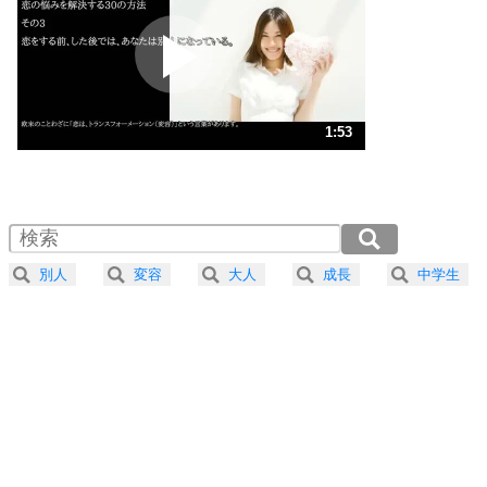
プラス思考
2
ポジティブになれない原因は、行動しないから。
ポジティブ思考になる30の方法
ストレス対策
3
人生、なんとかなるもの。
1:53
気楽に生きる30の方法
1.0倍速 （444KB 1分53秒）
1.5倍速 （296KB 1分15秒）
自分磨き
4
器の大きい人は、怒りを優しさで表現する。
2.0倍速 （222KB 56秒）
器の大きい人になる30の方法
2.5倍速 （178KB 45秒）
別人
変容
大人
成長
中学生
3.0倍速 （149KB 37秒）
プラス思考
5
ネガティブな人は、複雑に考える。
3.5倍速 （127KB 32秒）
ポジティブな人は、シンプルに考える。
4.0倍速 （112KB 28秒）
ポジティブ思考になる30の方法
ストレス対策
6
価値観を捨てると、いらいらも消える。
いらいらしない人になる30の方法
プラス思考