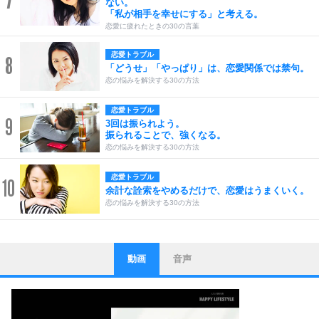
7
ない。
「私が相手を幸せにする」と考える。
恋愛に疲れたときの30の言葉
恋愛トラブル
8
「どうせ」「やっぱり」は、恋愛関係では禁句。
恋の悩みを解決する30の方法
恋愛トラブル
9
3回は振られよう。
振られることで、強くなる。
恋の悩みを解決する30の方法
恋愛トラブル
10
余計な詮索をやめるだけで、恋愛はうまくいく。
恋の悩みを解決する30の方法
動画
音声
ストレス対策
1
他人と比べない。
いっそのこと、他人を見ない。
いらいらしない人になる30の方法