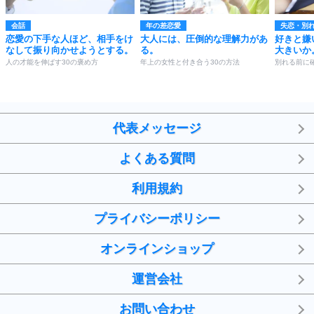
会話
年の差恋愛
失恋・別
恋愛の下手な人ほど、相手をけ
大人には、圧倒的な理解力があ
好きと嫌
なして振り向かせようとする。
る。
大きいか
人の才能を伸ばす30の褒め方
年上の女性と付き合う30の方法
別れる前に
代表メッセージ
よくある質問
利用規約
プライバシーポリシー
オンラインショップ
運営会社
お問い合わせ