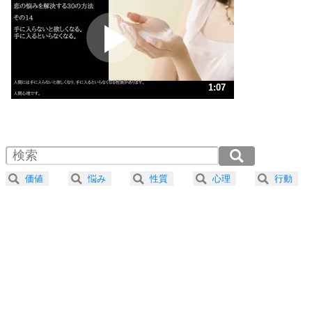
プラス思考
2
ポジティブになれない原因は、行動しないから。
ポジティブ思考になる30の方法
ストレス対策
3
人生、なんとかなるもの。
1:07
気楽に生きる30の方法
1.0倍速 （265KB 1分7秒）
1.5倍速 （177KB 45秒）
自分磨き
4
器の大きい人は、怒りを優しさで表現する。
2.0倍速 （133KB 33秒）
器の大きい人になる30の方法
2.5倍速 （106KB 27秒）
価値
悩み
性質
心理
行動
3.0倍速 （89KB 22秒）
プラス思考
5
ネガティブな人は、複雑に考える。
3.5倍速 （76KB 19秒）
ポジティブな人は、シンプルに考える。
4.0倍速 （67KB 16秒）
ポジティブ思考になる30の方法
ストレス対策
6
価値観を捨てると、いらいらも消える。
いらいらしない人になる30の方法
プラス思考