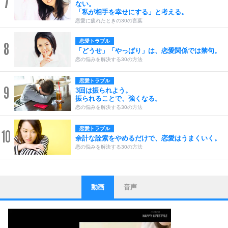
7
ない。
「私が相手を幸せにする」と考える。
恋愛に疲れたときの30の言葉
恋愛トラブル
8
「どうせ」「やっぱり」は、恋愛関係では禁句。
恋の悩みを解決する30の方法
恋愛トラブル
9
3回は振られよう。
振られることで、強くなる。
恋の悩みを解決する30の方法
恋愛トラブル
10
余計な詮索をやめるだけで、恋愛はうまくいく。
恋の悩みを解決する30の方法
動画
音声
ストレス対策
1
他人と比べない。
いっそのこと、他人を見ない。
いらいらしない人になる30の方法