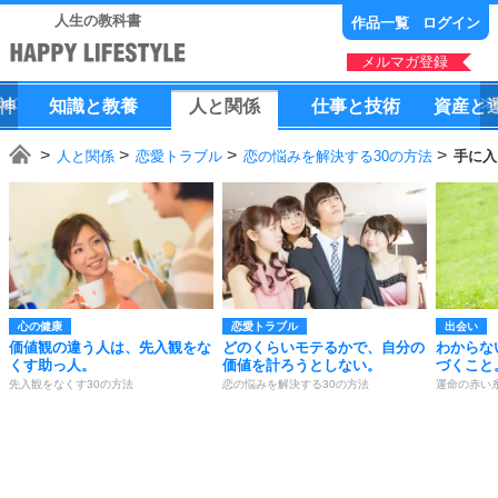
人生の教科書
作品一覧
ログイン
メルマガ登録
神
知識
と
教養
人
と
関係
仕事
と
技術
資産
と
人と関係
恋愛トラブル
恋の悩みを解決する30の方法
手に入
心の健康
恋愛トラブル
出会い
価値観の違う人は、先入観をな
どのくらいモテるかで、自分の
わからな
くす助っ人。
価値を計ろうとしない。
づくこと
先入観をなくす30の方法
恋の悩みを解決する30の方法
運命の赤い