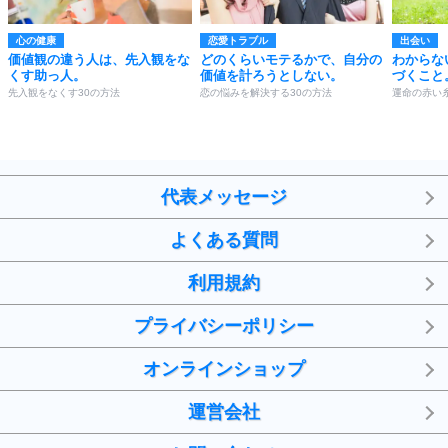
心の健康
恋愛トラブル
出会い
価値観の違う人は、先入観をな
どのくらいモテるかで、自分の
わからな
くす助っ人。
価値を計ろうとしない。
づくこと
先入観をなくす30の方法
恋の悩みを解決する30の方法
運命の赤い
代表メッセージ
よくある質問
利用規約
プライバシーポリシー
オンラインショップ
運営会社