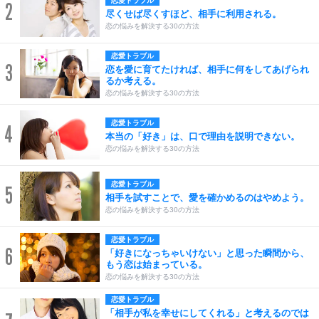
恋愛トラブル
2
尽くせば尽くすほど、相手に利用される。
恋の悩みを解決する30の方法
恋愛トラブル
3
恋を愛に育てたければ、相手に何をしてあげられ
るか考える。
恋の悩みを解決する30の方法
恋愛トラブル
4
本当の「好き」は、口で理由を説明できない。
恋の悩みを解決する30の方法
恋愛トラブル
5
相手を試すことで、愛を確かめるのはやめよう。
恋の悩みを解決する30の方法
恋愛トラブル
6
「好きになっちゃいけない」と思った瞬間から、
もう恋は始まっている。
恋の悩みを解決する30の方法
恋愛トラブル
「相手が私を幸せにしてくれる」と考えるのでは