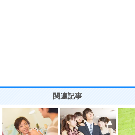
7
気持ちはなくていいから、とにかく癖にしてしま
う。
ポジティブ思考になる30の方法
自分磨き
8
いらない物は、徹底的に捨てる。
気品と美しさを身につける30の方法
勉強法
9
謙虚な人こそ、本当に強い人。
頭の使い方がうまくなる30の方法
恋愛学
10
人を好きになったら、まず相手を徹底的に信じる
ことが大切。
恋する人が知っておきたい30の大切なこと
関連記事