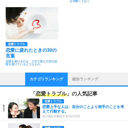
を理解しておく。
恋愛トラブル
恋愛に疲れたときの30の
言葉
恋愛を避けるのは、人生で最も大切な経
験を避けているようなもの。
カテゴリランキング
総合ランキング
「
恋愛トラブル
」の人気記事
恋愛トラブル
1
恋愛上手な人は、自分のことより相手のことを考
えて行動する。
恋の悩みを解決する30の方法