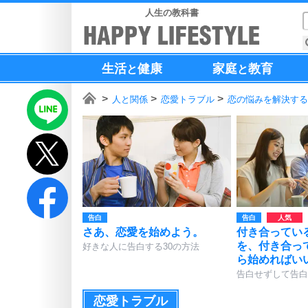
人生の教科書
生活
健康
家庭
教育
と
と
人と関係
恋愛トラブル
恋の悩みを解決する
告白
告白
さあ、恋愛を始めよう。
付き合ってい
を、付き合っ
好きな人に告白する30の方法
ら始めればい
告白せずして告白
恋愛トラブル