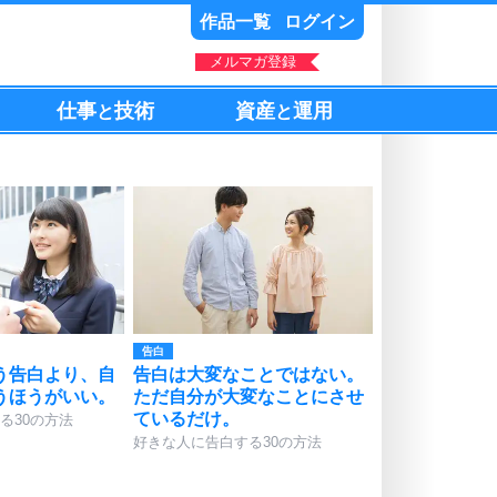
作品一覧
ログイン
メルマガ登録
仕事
技術
資産
運用
と
と
告白
う告白より、自
告白は大変なことではない。
うほうがいい。
ただ自分が大変なことにさせ
ているだけ。
る30の方法
好きな人に告白する30の方法