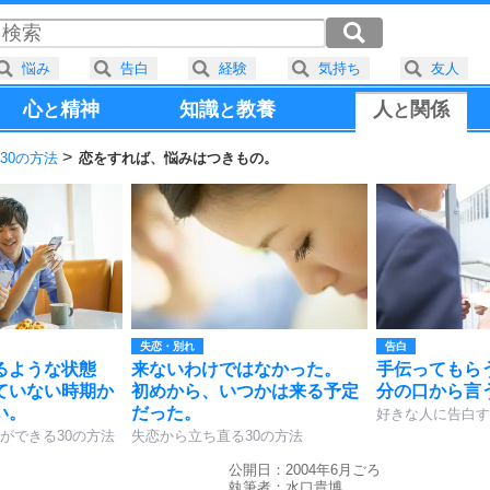
悩み
告白
経験
気持ち
友人
心
精神
知識
教養
人
関係
と
と
と
30の方法
恋をすれば、悩みはつきもの。
失恋・別れ
告白
るような状態
来ないわけではなかった。
手伝ってもら
ていない時期か
初めから、いつかは来る予定
分の口から言
い。
だった。
好きな人に告白す
ができる30の方法
失恋から立ち直る30の方法
公開日：2004年6月ごろ
執筆者：
水口貴博