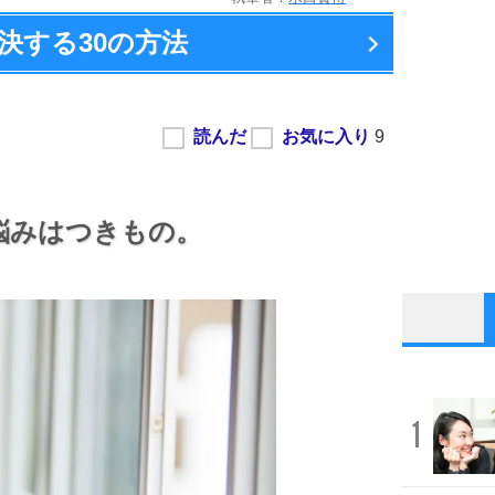
決する
30の方法
悩みはつきもの。
1