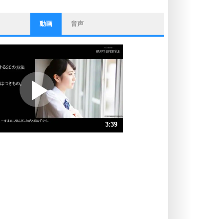
動画
音声
ストレス対策
他人と比べない。
いっそのこと、他人を見ない。
いらいらしない人になる30の方法
プラス思考
ポジティブになれない原因は、行動
しないから。
ポジティブ思考になる30の方法
ストレス対策
3:39
人生、なんとかなるもの。
気楽に生きる30の方法
速 （860KB 3分39秒）
速 （573KB 2分26秒）
自分磨き
器の大きい人は、怒りを優しさで表
速 （430KB 1分49秒）
現する。
速 （344KB 1分27秒）
器の大きい人になる30の方法
速 （287KB 1分13秒）
プラス思考
速 （246KB 1分2秒）
ネガティブな人は、複雑に考える。