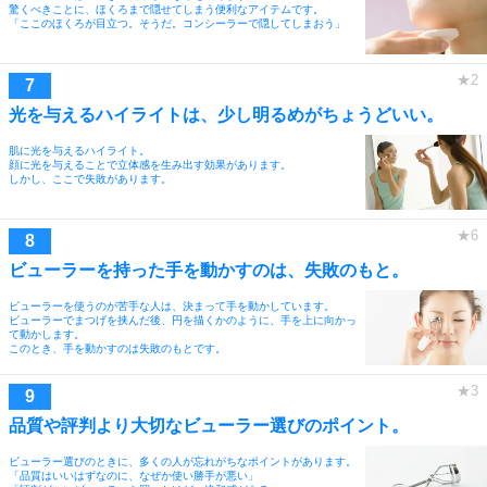
驚くべきことに、ほくろまで隠せてしまう便利なアイテムです。
「ここのほくろが目立つ。そうだ。コンシーラーで隠してしまおう」
光を与えるハイライトは、少し明るめがちょうどいい。
肌に光を与えるハイライト。
顔に光を与えることで立体感を生み出す効果があります。
しかし、ここで失敗があります。
ビューラーを持った手を動かすのは、失敗のもと。
ビューラーを使うのが苦手な人は、決まって手を動かしています。
ビューラーでまつげを挟んだ後、円を描くかのように、手を上に向かっ
て動かします。
このとき、手を動かすのは失敗のもとです。
品質や評判より大切なビューラー選びのポイント。
ビューラー選びのときに、多くの人が忘れがちなポイントがあります。
「品質はいいはずなのに、なぜか使い勝手が悪い」