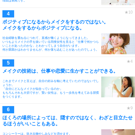
理由は単純です。
ポジティブになるからメイクをするのではない。
メイクをするからポジティブになる。
社会経験を重ねるにつれて、直感が働くようになってきました。
いつもよりメイクの手を抜いている同僚女性を見ると「仕事で何かつら
いことがあったのかな」とわかってしまう自分がいます。
何が原因かはわかりませんが、何か落ち込むことがあったのでしょう。
メイクの技術は、仕事や恋愛に生かすことができる。
これまでメイクと言えば、自分の好みを軸に考えていたのではないでし
ょうか。
「自分にどんなメイクが似合っているのか」
もちろんそれも大切ですが、賢い女性は、もう一歩先を考えてみる習慣
をつくります。
ほくろの場所によっては、隠すのではなく、わざと目立たせ
るほうがいいこともある。
コンシーラーは、吹き出物やしみなどを消せます。