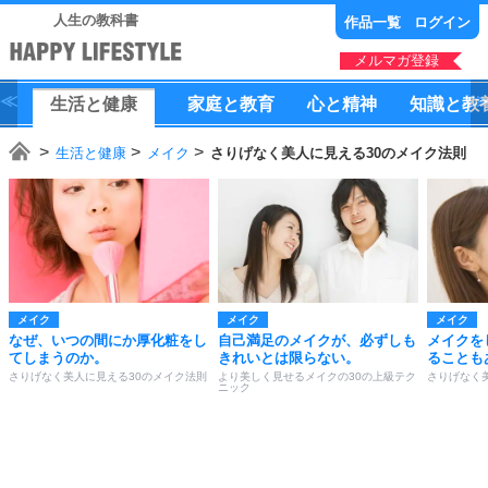
人生の教科書
作品一覧
ログイン
メルマガ登録
生活
と
健康
家庭
と
教育
心
と
精神
知識
と
教
生活と健康
メイク
さりげなく美人に見える30のメイク法則
メイク
メイク
メイク
なぜ、いつの間にか厚化粧をし
自己満足のメイクが、必ずしも
メイクを
てしまうのか。
きれいとは限らない。
ることも
さりげなく美人に見える30のメイク法則
より美しく見せるメイクの30の上級テク
さりげなく
ニック