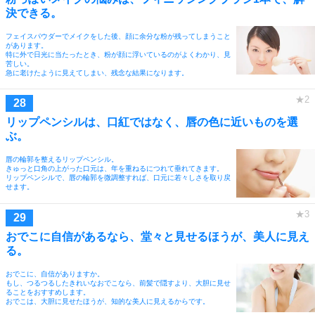
決できる。
フェイスパウダーでメイクをした後、顔に余分な粉が残ってしまうこと
があります。
特に外で日光に当たったとき、粉が顔に浮いているのがよくわかり、見
苦しい。
急に老けたように見えてしまい、残念な結果になります。
リップペンシルは、口紅ではなく、唇の色に近いものを選
ぶ。
唇の輪郭を整えるリップペンシル。
きゅっと口角の上がった口元は、年を重ねるにつれて垂れてきます。
リップペンシルで、唇の輪郭を微調整すれば、口元に若々しさを取り戻
せます。
おでこに自信があるなら、堂々と見せるほうが、美人に見え
る。
おでこに、自信がありますか。
もし、つるつるしたきれいなおでこなら、前髪で隠すより、大胆に見せ
ることをおすすめします。
おでこは、大胆に見せたほうが、知的な美人に見えるからです。