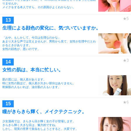
りませんか。
メイクをする本人ですら、その原因がよくわからない。
生理による顔色の変化に、気づいていますか。
「おや。もしかして、今日は生理なのかな」
あまり大きな声では言えませんが、男性から見て、女性が生理中だとわ
かるときがあります。
女性の顔色が、悪いのです。
女性の肌は、本当に忙しい。
肌の質には、個人差があります。
特に女性の肌ほど、個人差が大きい部分はありません。
乾燥肌の人もいれば、油分肌の人もいます。
瞳がきらきら輝く、メイクテクニック。
少女漫画では、きらきら目が輝く女の子が登場します。
きらきら輝く大きな目は、魅力的ですね。
しかし、現実の世界で真似をしようとすると、大変です。