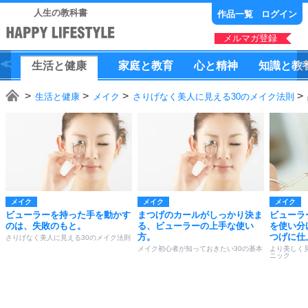
人生の教科書
作品一覧
ログイン
メルマガ登録
生活
と
健康
家庭
と
教育
心
と
精神
知識
と
教
生活と健康
メイク
さりげなく美人に見える30のメイク法則
メイク
メイク
メイク
ビューラーを持った手を動かす
まつげのカールがしっかり決ま
ビューラ
のは、失敗のもと。
る、ビューラーの上手な使い
を使い分
方。
つげに仕
さりげなく美人に見える30のメイク法則
メイク初心者が知っておきたい30の基本
より美しく
ニック