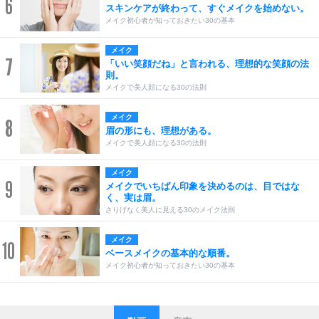
6
スキンケアが終わって、すぐメイクを始めない。
メイク初心者が知っておきたい30の基本
メイク
7
「いい笑顔だね」と言われる、理想的な笑顔の法
則。
メイクで美人顔になる30の法則
メイク
8
眉の形にも、理想がある。
メイクで美人顔になる30の法則
メイク
9
メイクでいちばん印象を決めるのは、目ではな
く、実は眉。
さりげなく美人に見える30のメイク法則
メイク
10
ベースメイクの基本的な順番。
メイク初心者が知っておきたい30の基本