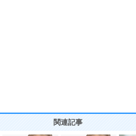
6
価値観を捨てると、いらいらも消える。
いらいらしない人になる30の方法
プラス思考
7
気持ちはなくていいから、とにかく癖にしてしま
う。
ポジティブ思考になる30の方法
自分磨き
8
いらない物は、徹底的に捨てる。
気品と美しさを身につける30の方法
勉強法
9
謙虚な人こそ、本当に強い人。
頭の使い方がうまくなる30の方法
恋愛学
10
人を好きになったら、まず相手を徹底的に信じる
ことが大切。
恋する人が知っておきたい30の大切なこと
関連記事