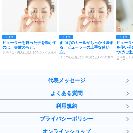
メイク
メイク
メイク
ビューラーを持った手を動かす
まつげのカールがしっかり決ま
ビューラ
のは、失敗のもと。
る、ビューラーの上手な使い
を使い分
方。
つげに仕
さりげなく美人に見える30のメイク法則
メイク初心者が知っておきたい30の基本
より美しく
ニック
代表メッセージ
よくある質問
利用規約
プライバシーポリシー
オンラインショップ