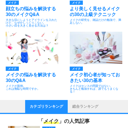
メイク
メイク
顔立ちの悩みを解決する
より美しく見せるメイク
30のメイクQ&A
の30の上級テクニック
大きな目にしようとアイラインを入れた
メイクの研究を、雑誌だけの勉強で、満
けど、なぜかしっくりこない。
足しない。
小さい目を大きく見せる方法は？
メイク
メイク
メイクの悩みを解決する
メイク初心者が知ってお
30のQ&A
きたい30の基本
メイクが面倒。
メイクはセンスの問題ではない。
これは無駄な時間ですか。
きちんと勉強すれば、誰でもうまくな
る！
カテゴリランキング
総合ランキング
「
メイク
」の人気記事