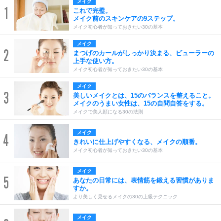
メイク
1
これで完璧。
メイク前のスキンケアの9ステップ。
メイク初心者が知っておきたい30の基本
メイク
2
まつげのカールがしっかり決まる、ビューラーの
上手な使い方。
メイク初心者が知っておきたい30の基本
メイク
3
美しいメイクとは、15のバランスを整えること。
メイクのうまい女性は、15の自問自答をする。
メイクで美人顔になる30の法則
メイク
4
きれいに仕上げやすくなる、メイクの順番。
メイク初心者が知っておきたい30の基本
メイク
5
あなたの日常には、表情筋を鍛える習慣がありま
すか。
より美しく見せるメイクの30の上級テクニック
メイク