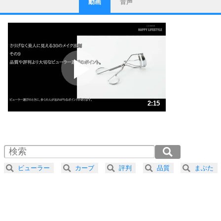
動画
音声
ストレス対策
1
他人と比べない。
いっそのこと、他人を見ない。
いらいらしない人になる30の方法
プラス思考
2
ポジティブになれない原因は、行動しないから。
ポジティブ思考になる30の方法
ストレス対策
3
人生、なんとかなるもの。
2:15
気楽に生きる30の方法
1.0倍速 （530KB 2分15秒）
1.5倍速 （354KB 1分30秒）
自分磨き
4
器の大きい人は、怒りを優しさで表現する。
2.0倍速 （265KB 1分7秒）
器の大きい人になる30の方法
2.5倍速 （212KB 54秒）
ビューラー
カーブ
評判
品質
まぶた
3.0倍速 （177KB 45秒）
プラス思考
5
ネガティブな人は、複雑に考える。
3.5倍速 （152KB 38秒）
ポジティブな人は、シンプルに考える。
4.0倍速 （133KB 33秒）
ポジティブ思考になる30の方法
ストレス対策