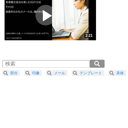
プラス思考
2
ポジティブになれない原因は、行動しないから。
ポジティブ思考になる30の方法
ストレス対策
3
人生、なんとかなるもの。
2:21
気楽に生きる30の方法
1.0倍速 （555KB 2分21秒）
1.5倍速 （370KB 1分34秒）
自分磨き
4
器の大きい人は、怒りを優しさで表現する。
2.0倍速 （278KB 1分10秒）
器の大きい人になる30の方法
2.5倍速 （223KB 56秒）
部分
印象
メール
テンプレート
具体
3.0倍速 （186KB 47秒）
プラス思考
5
ネガティブな人は、複雑に考える。
3.5倍速 （159KB 40秒）
ポジティブな人は、シンプルに考える。
4.0倍速 （139KB 35秒）
ポジティブ思考になる30の方法
ストレス対策
6
価値観を捨てると、いらいらも消える。
いらいらしない人になる30の方法
プラス思考