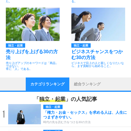
た。
る。
独立・起業
独立・起業
売り上げを上げる30の方
ビジネスチャンスをつか
法
む30の方法
売り上げアップのキーワードは「商品」
ビジネスで目上の人と親しくなりたいな
ではない。
ら、まず貢献から始めること。
常に「人」である。
カテゴリランキング
総合ランキング
「
独立・起業
」の人気記事
独立・起業
1
「権力・お金・セックス」を求める人は、人生に
つまずきやすい。
時代の先を読む力をつける30の方法