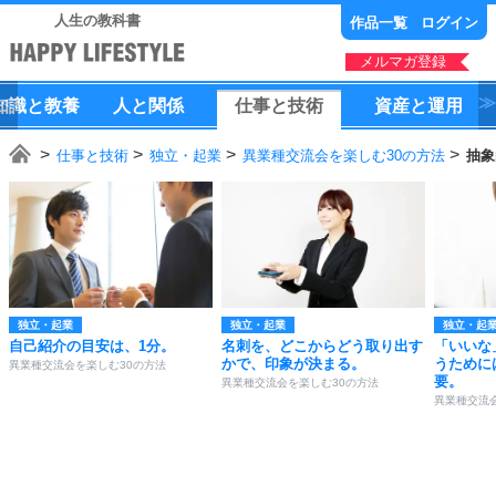
人生の教科書
作品一覧
ログイン
メルマガ登録
知識
と
教養
人
と
関係
仕事
と
技術
資産
と
運用
仕事と技術
独立・起業
異業種交流会を楽しむ30の方法
抽象
独立・起業
独立・起業
独立・起
自己紹介の目安は、1分。
名刺を、どこからどう取り出す
「いいな
かで、印象が決まる。
うために
異業種交流会を楽しむ30の方法
要。
異業種交流会を楽しむ30の方法
異業種交流