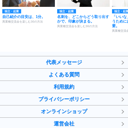
独立・起業
独立・起業
独立・起
自己紹介の目安は、1分。
名刺を、どこからどう取り出す
「いいな
かで、印象が決まる。
うために
異業種交流会を楽しむ30の方法
要。
異業種交流会を楽しむ30の方法
異業種交流
代表メッセージ
よくある質問
利用規約
プライバシーポリシー
オンラインショップ
運営会社