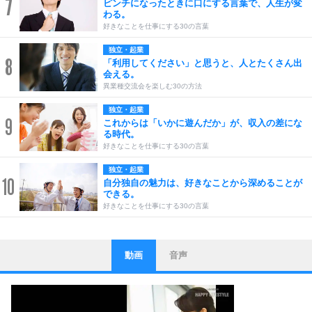
7
ピンチになったときに口にする言葉で、人生が変
わる。
好きなことを仕事にする30の言葉
独立・起業
8
「利用してください」と思うと、人とたくさん出
会える。
異業種交流会を楽しむ30の方法
独立・起業
9
これからは「いかに遊んだか」が、収入の差にな
る時代。
好きなことを仕事にする30の言葉
独立・起業
10
自分独自の魅力は、好きなことから深めることが
できる。
好きなことを仕事にする30の言葉
動画
音声
ストレス対策
1
他人と比べない。
いっそのこと、他人を見ない。
いらいらしない人になる30の方法