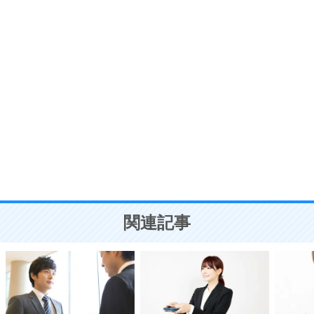
7
気持ちはなくていいから、とにかく癖にしてしま
う。
ポジティブ思考になる30の方法
自分磨き
8
いらない物は、徹底的に捨てる。
気品と美しさを身につける30の方法
勉強法
9
謙虚な人こそ、本当に強い人。
頭の使い方がうまくなる30の方法
恋愛学
10
人を好きになったら、まず相手を徹底的に信じる
ことが大切。
恋する人が知っておきたい30の大切なこと
関連記事