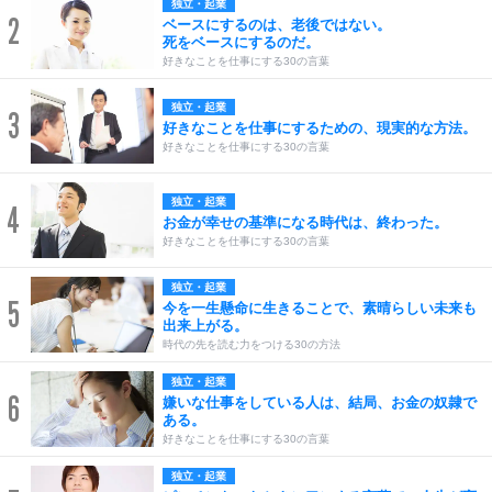
独立・起業
2
ベースにするのは、老後ではない。
死をベースにするのだ。
好きなことを仕事にする30の言葉
独立・起業
3
好きなことを仕事にするための、現実的な方法。
好きなことを仕事にする30の言葉
独立・起業
4
お金が幸せの基準になる時代は、終わった。
好きなことを仕事にする30の言葉
独立・起業
5
今を一生懸命に生きることで、素晴らしい未来も
出来上がる。
時代の先を読む力をつける30の方法
独立・起業
6
嫌いな仕事をしている人は、結局、お金の奴隷で
ある。
好きなことを仕事にする30の言葉
独立・起業