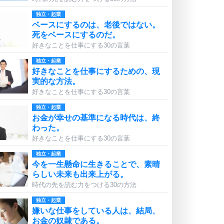
独立・起業
ベースにするのは、老後ではない。
死をベースにするのだ。
好きなことを仕事にする30の言葉
独立・起業
好きなことを仕事にするための、現
実的な方法。
好きなことを仕事にする30の言葉
独立・起業
お金が幸せの基準になる時代は、終
わった。
好きなことを仕事にする30の言葉
独立・起業
今を一生懸命に生きることで、素晴
らしい未来も出来上がる。
時代の先を読む力をつける30の方法
独立・起業
嫌いな仕事をしている人は、結局、
お金の奴隷である。