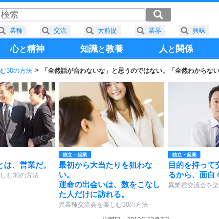
業種
交流
大前提
業界
興味
心
精神
知識
教養
人
関係
と
と
と
む30の方法
「全然話が合わないな」と思うのではない。「全然わからな
独立・起業
独立・起業
とは、営業だ。
最初から大当たりを狙わな
目的を持って
い。
るから、面白
しむ30の方法
運命の出会いは、数をこなし
異業種交流会を楽
た人だけに訪れる。
異業種交流会を楽しむ30の方法