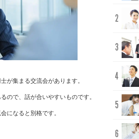
2
3
4
同士が集まる交流会があります。
あるので、話が合いやすいものです。
5
流会になると別格です。
6