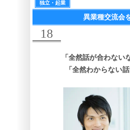
独立・起業
異業種交流会
18
「全然話が合わない
「全然わからない話