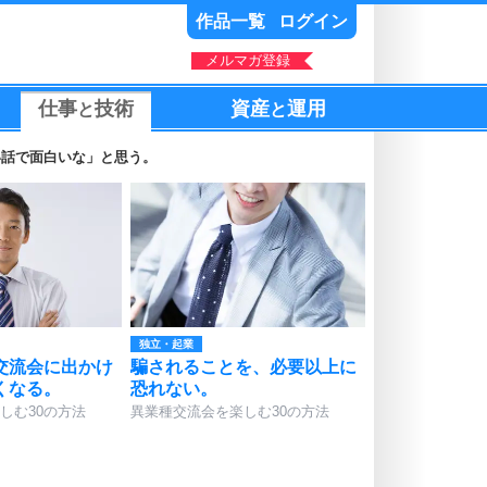
作品一覧
ログイン
メルマガ登録
仕事
技術
資産
運用
と
と
い話で面白いな」と思う。
独立・起業
交流会に出かけ
騙されることを、必要以上に
くなる。
恐れない。
しむ30の方法
異業種交流会を楽しむ30の方法