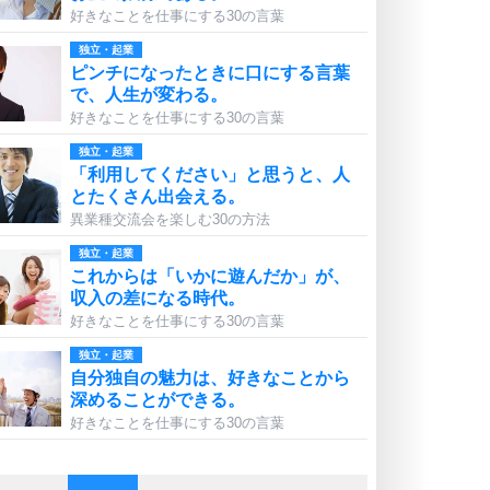
好きなことを仕事にする30の言葉
独立・起業
ピンチになったときに口にする言葉
で、人生が変わる。
好きなことを仕事にする30の言葉
独立・起業
「利用してください」と思うと、人
とたくさん出会える。
異業種交流会を楽しむ30の方法
独立・起業
これからは「いかに遊んだか」が、
収入の差になる時代。
好きなことを仕事にする30の言葉
独立・起業
自分独自の魅力は、好きなことから
深めることができる。
好きなことを仕事にする30の言葉