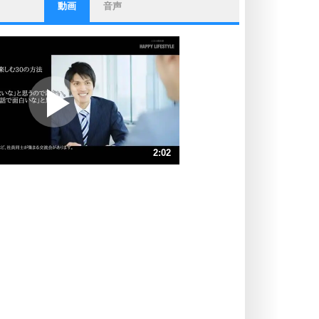
動画
音声
ストレス対策
他人と比べない。
いっそのこと、他人を見ない。
いらいらしない人になる30の方法
プラス思考
ポジティブになれない原因は、行動
しないから。
ポジティブ思考になる30の方法
ストレス対策
2:02
人生、なんとかなるもの。
気楽に生きる30の方法
速 （479KB 2分2秒）
速 （320KB 1分21秒）
自分磨き
器の大きい人は、怒りを優しさで表
速 （240KB 1分1秒）
現する。
速 （192KB 48秒）
器の大きい人になる30の方法
速 （160KB 40秒）
プラス思考
速 （137KB 35秒）
ネガティブな人は、複雑に考える。
速 （120KB 30秒）
ポジティブな人は、シンプルに考え
る。