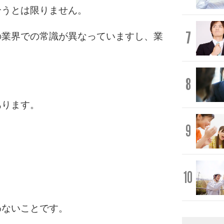
合うとは限りません。
7
の業界での常識が異なっていますし、業
8
あります。
9
10
わないことです。