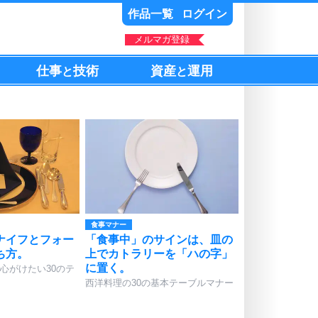
作品一覧
ログイン
メルマガ登録
仕事
技術
資産
運用
と
と
食事マナー
ナイフとフォー
「食事中」のサインは、皿の
ち方。
上でカトラリーを「ハの字」
に置く。
心がけたい30のテ
西洋料理の30の基本テーブルマナー