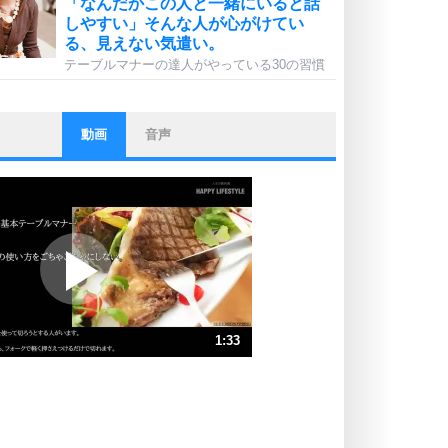
「なんだかこの人と一緒にいると話
しやすい」そんな人が心がけてい
る、見えない気遣い。
テーブルマナーの達人がやっている30の習慣
動画
音声
ストレス対策
他人と比べない。
いっそのこと、他人を見ない。
いらいらしない人になる30の方法
プラス思考
ポジティブになれない原因は、行動
しないから。
ポジティブ思考になる30の方法
ストレス対策
1:33
人生、なんとかなるもの。
気楽に生きる30の方法
速 （364KB 1分33秒）
速 （243KB 1分2秒）
自分磨き
器の大きい人は、怒りを優しさで表
速 （182KB 46秒）