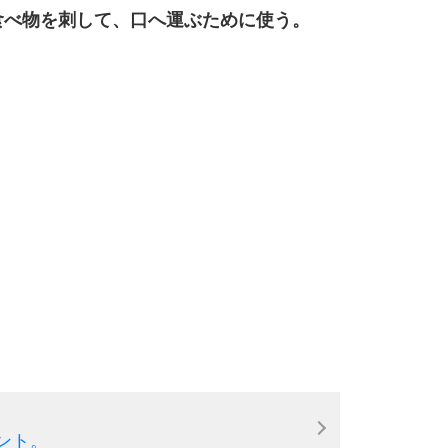
2.5倍
食べ物を刺して、口へ運ぶために使う。
3.0倍
3.5倍
5
4.0倍
6
7
8
ント。