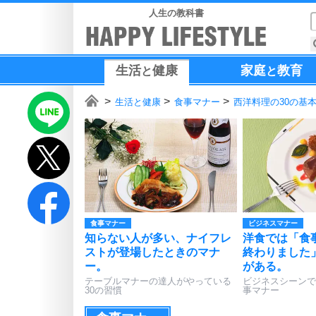
人生の教科書
生活
健康
家庭
教育
と
と
生活と健康
食事マナー
西洋料理の30の基
食事マナー
ビジネスマナー
知らない人が多い、ナイフレ
洋食では「食
ストが登場したときのマナ
終わりました
ー。
がある。
テーブルマナーの達人がやっている
ビジネスシーンで
30の習慣
事マナー