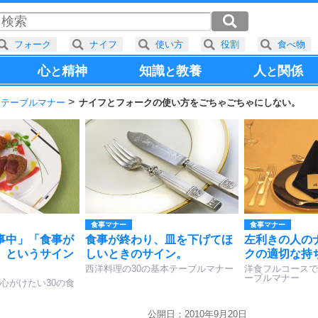
フォーク
ナイフ
使い方
役割
食べ物
心
精神
知識
教養
人
関係
と
と
と
本テーブルマナー
ナイフとフォークの使い方をごちゃごちゃにしない。
食事マナー
食事マナー
事中」「食事が
食事が終わり、皿を下げてほ
左利きの人の
」というサイン
しいときのサイン。
クの適切な持
西洋料理の30の基本テーブルマナー
洋食フルコースで
ーブルマナー
心がけたい30の食
公開日：2010年9月20日