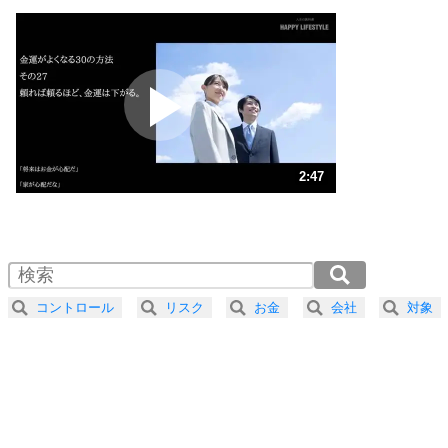
1
いっそのこと、他人を見ない。
いらいらしない人になる30の方法
プラス思考
2
ポジティブになれない原因は、行動しないから。
ポジティブ思考になる30の方法
ストレス対策
3
人生、なんとかなるもの。
2:47
気楽に生きる30の方法
1.0倍速 （654KB 2分47秒）
1.5倍速 （436KB 1分51秒）
自分磨き
4
器の大きい人は、怒りを優しさで表現する。
2.0倍速 （327KB 1分23秒）
器の大きい人になる30の方法
2.5倍速 （262KB 1分6秒）
コントロール
リスク
お金
会社
対象
3.0倍速 （219KB 55秒）
プラス思考
5
ネガティブな人は、複雑に考える。
3.5倍速 （188KB 47秒）
ポジティブな人は、シンプルに考える。
4.0倍速 （164KB 41秒）
ポジティブ思考になる30の方法
ストレス対策
6
価値観を捨てると、いらいらも消える。