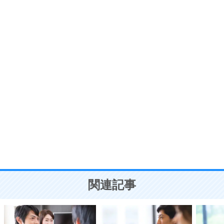
いらいらしない人になる30の方法
プラス思考
7
気持ちはなくていいから、とにかく癖にしてしま
う。
ポジティブ思考になる30の方法
自分磨き
8
いらない物は、徹底的に捨てる。
気品と美しさを身につける30の方法
勉強法
9
謙虚な人こそ、本当に強い人。
頭の使い方がうまくなる30の方法
恋愛学
10
人を好きになったら、まず相手を徹底的に信じる
ことが大切。
恋する人が知っておきたい30の大切なこと
関連記事