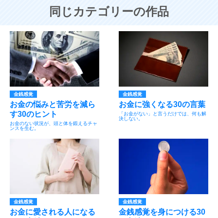
同じカテゴリーの作品
金銭感覚
金銭感覚
お金の悩みと苦労を減ら
お金に強くなる30の言葉
す30のヒント
「お金がない」と言うだけでは、何も解
決しない。
お金のない状況が、頭と体を鍛えるチャ
ンスを生む。
金銭感覚
金銭感覚
お金に愛される人になる
金銭感覚を身につける30