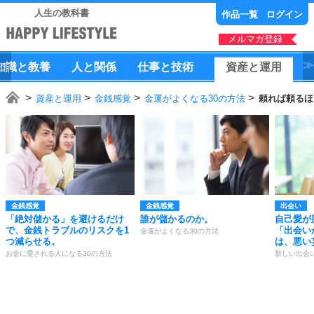
人生の教科書
作品一覧
ログイン
メルマガ登録
知識
と
教養
人
と
関係
仕事
と
技術
資産
と
運用
資産と運用
金銭感覚
金運がよくなる30の方法
頼れば頼るほ
金銭感覚
金銭感覚
出会い
「絶対儲かる」を避けるだけ
誰が儲かるのか。
自己愛が
で、金銭トラブルのリスクを1
「出会い
金運がよくなる30の方法
つ減らせる。
は、悪い
お金に愛される人になる30の方法
新しい出会