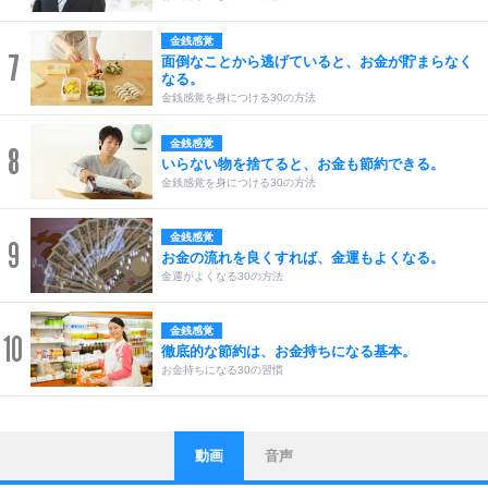
金銭感覚
7
面倒なことから逃げていると、お金が貯まらなく
なる。
金銭感覚を身につける30の方法
金銭感覚
8
いらない物を捨てると、お金も節約できる。
金銭感覚を身につける30の方法
金銭感覚
9
お金の流れを良くすれば、金運もよくなる。
金運がよくなる30の方法
金銭感覚
10
徹底的な節約は、お金持ちになる基本。
お金持ちになる30の習慣
動画
音声
ストレス対策
他人と比べない。