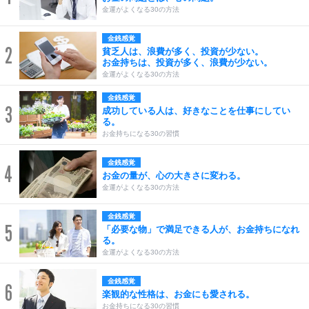
金運がよくなる30の方法
金銭感覚
2
貧乏人は、浪費が多く、投資が少ない。
お金持ちは、投資が多く、浪費が少ない。
金運がよくなる30の方法
金銭感覚
3
成功している人は、好きなことを仕事にしてい
る。
お金持ちになる30の習慣
金銭感覚
4
お金の量が、心の大きさに変わる。
金運がよくなる30の方法
金銭感覚
5
「必要な物」で満足できる人が、お金持ちになれ
る。
金運がよくなる30の方法
金銭感覚
6
楽観的な性格は、お金にも愛される。
お金持ちになる30の習慣