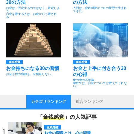
30の方法
の方法
お金は、否定するのではなく、肯定しよ
人間は、金銭感覚がゼロの状態で生まれ
う。
てきた。
お金を愛する人は、お金からも愛され
る。
金銭感覚
金銭感覚
お金持ちになる30の習慣
お金と上手に付き合う30
の心得
お金も性の勉強も、全然足りない。
世の中の不思議。
学校では、お金については教えてくれな
い。
カテゴリランキング
総合ランキング
「
金銭感覚
」の人気記事
金銭感覚
1
お金の問題とは、心の問題。