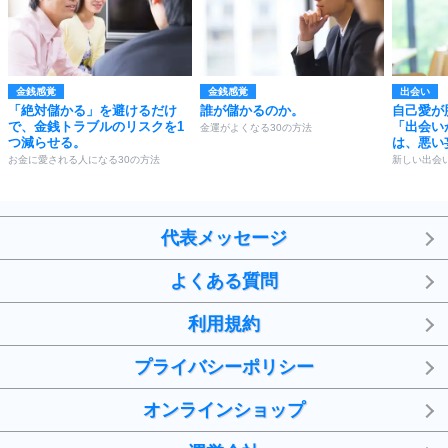
金銭感覚
金銭感覚
出会い
「絶対儲かる」を避けるだけ
誰が儲かるのか。
自己愛が
で、金銭トラブルのリスクを1
「出会い
金運がよくなる30の方法
つ減らせる。
は、悪い
お金に愛される人になる30の方法
新しい出会
代表メッセージ
よくある質問
利用規約
プライバシーポリシー
オンラインショップ