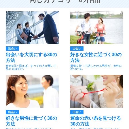
出会い
出会い
出会いを大切にする30の
好きな女性に近づく30の
方法
方法
余命1日と思えば、すべての人が輝いて
勇気を持って話しかける男性が、女性に
見えるはずだ。
近づける。
出会い
出会い
好きな男性に近づく30の
運命の赤い糸を見つける
方法
30の方法