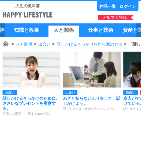
人生の教科書
作品一覧
ログイン
メルマガ登録
神
知識
と
教養
人
と
関係
仕事
と
技術
資産
と
人と関係
出会い
話しかけるきっかけを作る30の方法
「話し
片思い
出会い
出会い
話しかけるきっかけのために、
わざと知らないふりをして、話
友人がで
ささいなプレゼントを用意す
しかけよう。
けている
る。
話しかけるきっかけを作る30の方法
話しかける
片思いを両思いに変える30の方法