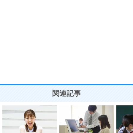
7
気持ちはなくていいから、とにかく癖にしてしま
う。
ポジティブ思考になる30の方法
自分磨き
8
いらない物は、徹底的に捨てる。
気品と美しさを身につける30の方法
勉強法
9
謙虚な人こそ、本当に強い人。
頭の使い方がうまくなる30の方法
恋愛学
10
人を好きになったら、まず相手を徹底的に信じる
ことが大切。
恋する人が知っておきたい30の大切なこと
関連記事