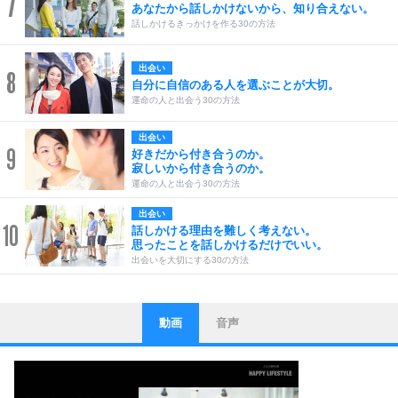
7
あなたから話しかけないから、知り合えない。
話しかけるきっかけを作る30の方法
出会い
8
自分に自信のある人を選ぶことが大切。
運命の人と出会う30の方法
出会い
9
好きだから付き合うのか。
寂しいから付き合うのか。
運命の人と出会う30の方法
出会い
10
話しかける理由を難しく考えない。
思ったことを話しかけるだけでいい。
出会いを大切にする30の方法
動画
音声
ストレス対策
1
他人と比べない。
いっそのこと、他人を見ない。
いらいらしない人になる30の方法