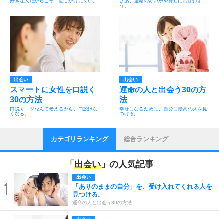
好きな人だからこそ、話しかけにくい。
さあ、運命の赤い糸を探しに出かけよ
う。
出会い
出会い
スマートに女性を口説く
運命の人と出会う30の方
30の方法
法
口説くコツなんて考えるから、口説けな
幸せになるために、自分に最高の人を見
くなる。
つける。
カテゴリランキング
総合ランキング
「
出会い
」の人気記事
出会い
1
「ありのままの自分」を、受け入れてくれる人を
見つける。
運命の人と出会う30の方法