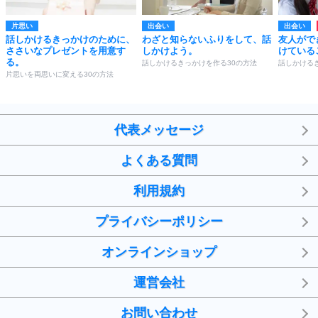
片思い
出会い
出会い
話しかけるきっかけのために、
わざと知らないふりをして、話
友人がで
ささいなプレゼントを用意す
しかけよう。
けている
る。
話しかけるきっかけを作る30の方法
話しかける
片思いを両思いに変える30の方法
代表メッセージ
よくある質問
利用規約
プライバシーポリシー
オンラインショップ
運営会社
お問い合わせ