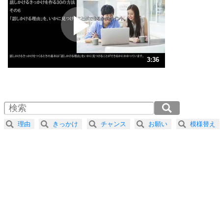
プラス思考
2
ポジティブになれない原因は、行動しないから。
ポジティブ思考になる30の方法
ストレス対策
3
人生、なんとかなるもの。
3:36
気楽に生きる30の方法
1.0倍速 （845KB 3分36秒）
1.5倍速 （563KB 2分24秒）
自分磨き
4
器の大きい人は、怒りを優しさで表現する。
2.0倍速 （423KB 1分48秒）
器の大きい人になる30の方法
2.5倍速 （338KB 1分26秒）
理由
きっかけ
チャンス
お願い
模様替え
3.0倍速 （282KB 1分12秒）
プラス思考
5
ネガティブな人は、複雑に考える。
3.5倍速 （242KB 1分1秒）
ポジティブな人は、シンプルに考える。
4.0倍速 （212KB 54秒）
ポジティブ思考になる30の方法
ストレス対策
6
価値観を捨てると、いらいらも消える。
いらいらしない人になる30の方法
プラス思考