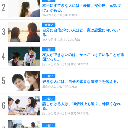
出会い
2
本当にすてきな人には「愛情、安心感、元気づ
け」がある。
運命の人と出会う30の方法
出会い
3
自分に自信がない人ほど、実は恋愛に向いてい
る。
好きな男性に近づく30の方法
出会い
4
友人ができないのは、かっこつけていることが原
因だった。
話しかけるきっかけを作る30の方法
出会い
5
好きな人には、自分の素直な気持ちを伝える。
運命の人と出会う30の方法
出会い
6
話しかける人は、10倍以上も速く、仲良くなれ
る。
話しかけるきっかけを作る30の方法
出会い