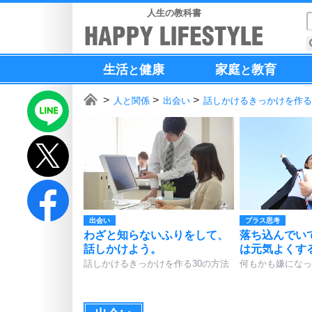
人生の教科書
生活
健康
家庭
教育
と
と
人と関係
出会い
話しかけるきっかけを作る
出会い
プラス思考
わざと知らないふりをして、
落ち込んでい
話しかけよう。
は元気よくす
話しかけるきっかけを作る30の方法
何もかも嫌になっ