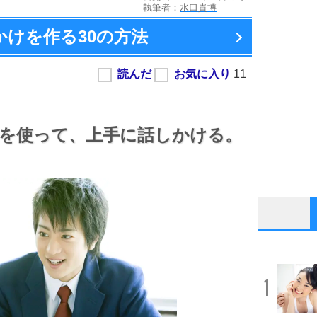
執筆者：
水口貴博
かけを作る
30の方法
を使って、
上手に話しかける。
1