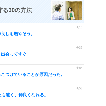
る30の方法
6
仲良しを増やそう。
7
、出会ってすぐ。
8
っこつけていることが原因だった。
9
上も速く、仲良くなれる。
10