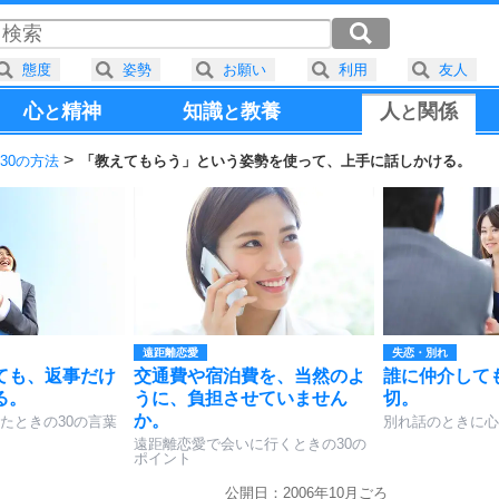
態度
姿勢
お願い
利用
友人
心
精神
知識
教養
人
関係
と
と
と
30の方法
「教えてもらう」という姿勢を使って、上手に話しかける。
遠距離恋愛
失恋・別れ
ても、返事だけ
交通費や宿泊費を、当然のよ
誰に仲介して
る。
うに、負担させていません
切。
か。
たときの30の言葉
別れ話のときに心
遠距離恋愛で会いに行くときの30の
ポイント
公開日：2006年10月ごろ