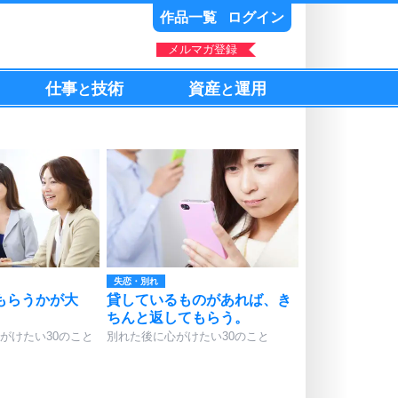
作品一覧
ログイン
メルマガ登録
仕事
技術
資産
運用
と
と
失恋・別れ
もらうかが大
貸しているものがあれば、き
ちんと返してもらう。
がけたい30のこと
別れた後に心がけたい30のこと