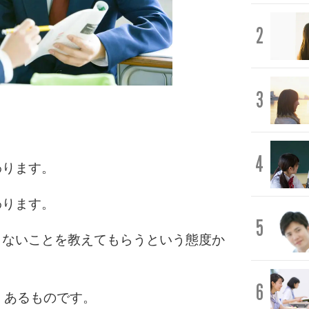
2
3
」
4
わります。
わります。
5
らないことを教えてもらうという態度か
6
、あるものです。