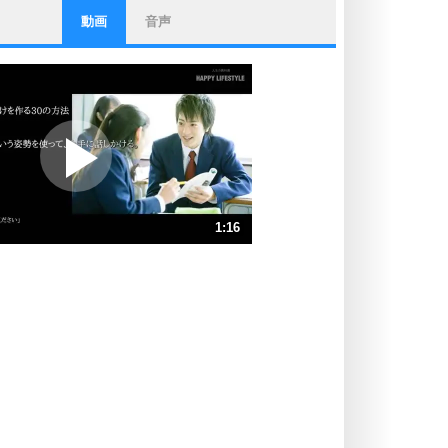
動画
音声
ストレス対策
他人と比べない。
いっそのこと、他人を見ない。
いらいらしない人になる30の方法
プラス思考
ポジティブになれない原因は、行動
しないから。
ポジティブ思考になる30の方法
ストレス対策
1:16
人生、なんとかなるもの。
気楽に生きる30の方法
速 （298KB 1分16秒）
速 （199KB 50秒）
自分磨き
器の大きい人は、怒りを優しさで表
速 （149KB 38秒）
現する。
速 （120KB 30秒）
器の大きい人になる30の方法
速 （100KB 25秒）
プラス思考
速 （86KB 21秒）
ネガティブな人は、複雑に考える。
速 （75KB 19秒）
ポジティブな人は、シンプルに考え