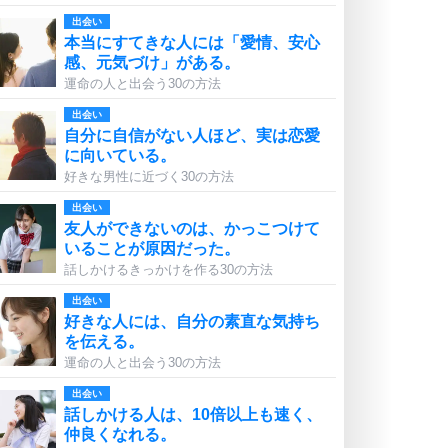
出会い
本当にすてきな人には「愛情、安心
感、元気づけ」がある。
運命の人と出会う30の方法
出会い
自分に自信がない人ほど、実は恋愛
に向いている。
好きな男性に近づく30の方法
出会い
友人ができないのは、かっこつけて
いることが原因だった。
話しかけるきっかけを作る30の方法
出会い
好きな人には、自分の素直な気持ち
を伝える。
運命の人と出会う30の方法
出会い
話しかける人は、10倍以上も速く、
仲良くなれる。