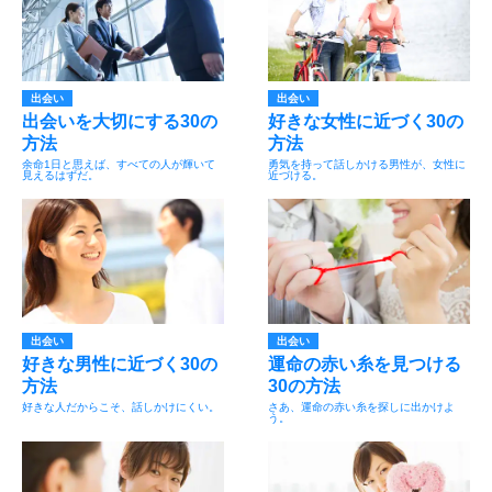
出会い
出会い
出会いを大切にする30の
好きな女性に近づく30の
方法
方法
余命1日と思えば、すべての人が輝いて
勇気を持って話しかける男性が、女性に
見えるはずだ。
近づける。
出会い
出会い
好きな男性に近づく30の
運命の赤い糸を見つける
方法
30の方法
好きな人だからこそ、話しかけにくい。
さあ、運命の赤い糸を探しに出かけよ
う。