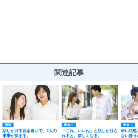
自分磨き
8
いらない物は、徹底的に捨てる。
気品と美しさを身につける30の方法
勉強法
9
謙虚な人こそ、本当に強い人。
頭の使い方がうまくなる30の方法
恋愛学
10
人を好きになったら、まず相手を徹底的に信じる
ことが大切。
恋する人が知っておきたい30の大切なこと
関連記事
同棲
出会い
出会い
話しかける言葉遣いで、2人の
「これ、いいね」と話しかけら
暗い話題
未来が決まる。
れると、嬉しくなる。
ないほう