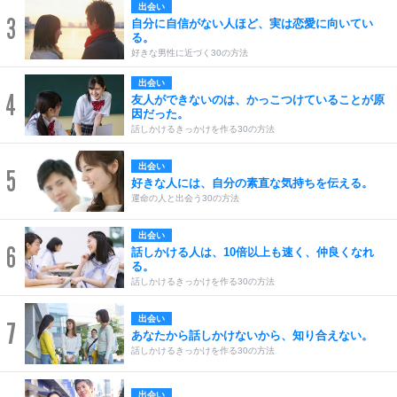
出会い
3
自分に自信がない人ほど、実は恋愛に向いてい
る。
好きな男性に近づく30の方法
出会い
4
友人ができないのは、かっこつけていることが原
因だった。
話しかけるきっかけを作る30の方法
出会い
5
好きな人には、自分の素直な気持ちを伝える。
運命の人と出会う30の方法
出会い
6
話しかける人は、10倍以上も速く、仲良くなれ
る。
話しかけるきっかけを作る30の方法
出会い
7
あなたから話しかけないから、知り合えない。
話しかけるきっかけを作る30の方法
出会い