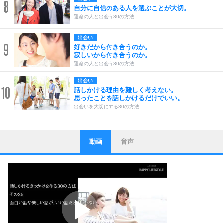
8
自分に自信のある人を選ぶことが大切。
運命の人と出会う30の方法
出会い
9
好きだから付き合うのか。
寂しいから付き合うのか。
運命の人と出会う30の方法
出会い
10
話しかける理由を難しく考えない。
思ったことを話しかけるだけでいい。
出会いを大切にする30の方法
動画
音声
ストレス対策
1
他人と比べない。
いっそのこと、他人を見ない。
いらいらしない人になる30の方法
プラス思考
2
ポジティブになれない原因は、行動しないから。
ポジティブ思考になる30の方法