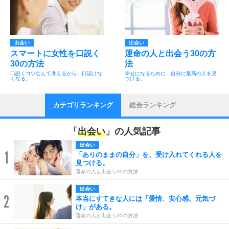
出会い
出会い
スマートに女性を口説く
運命の人と出会う30の方
30の方法
法
口説くコツなんて考えるから、口説けな
幸せになるために、自分に最高の人を見
くなる。
つける。
カテゴリランキング
総合ランキング
「
出会い
」の人気記事
出会い
1
「ありのままの自分」を、受け入れてくれる人を
見つける。
運命の人と出会う30の方法
出会い
2
本当にすてきな人には「愛情、安心感、元気づ
け」がある。
運命の人と出会う30の方法