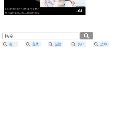
ストレス対策
3
人生、なんとかなるもの。
1:31
気楽に生きる30の方法
1.0倍速 （360KB 1分31秒）
1.5倍速 （240KB 1分1秒）
自分磨き
4
器の大きい人は、怒りを優しさで表現する。
2.0倍速 （180KB 45秒）
器の大きい人になる30の方法
2.5倍速 （144KB 36秒）
悪口
言葉
話題
笑い
恐怖
3.0倍速 （120KB 30秒）
プラス思考
5
ネガティブな人は、複雑に考える。
3.5倍速 （103KB 26秒）
ポジティブな人は、シンプルに考える。
4.0倍速 （91KB 22秒）
ポジティブ思考になる30の方法
ストレス対策
6
価値観を捨てると、いらいらも消える。
いらいらしない人になる30の方法
プラス思考
7
気持ちはなくていいから、とにかく癖にしてしま
う。
ポジティブ思考になる30の方法