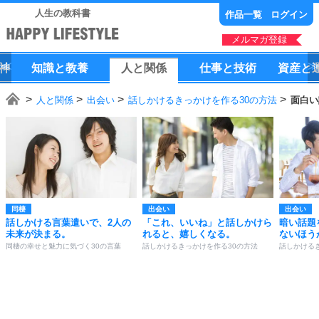
人生の教科書
作品一覧
ログイン
メルマガ登録
神
知識
と
教養
人
と
関係
仕事
と
技術
資産
と
人と関係
出会い
話しかけるきっかけを作る30の方法
面白い
同棲
出会い
出会い
話しかける言葉遣いで、2人の
「これ、いいね」と話しかけら
暗い話題
未来が決まる。
れると、嬉しくなる。
ないほう
同棲の幸せと魅力に気づく30の言葉
話しかけるきっかけを作る30の方法
話しかける