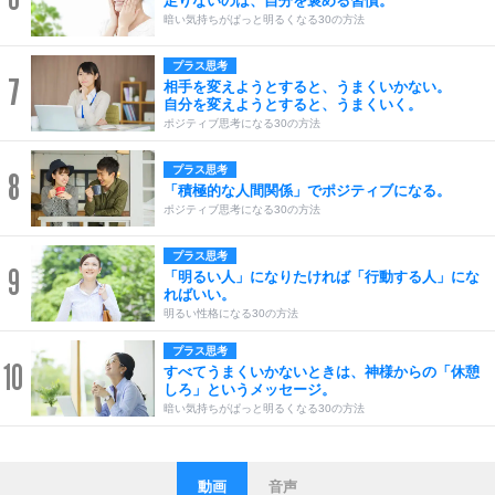
足りないのは、自分を褒める習慣。
暗い気持ちがぱっと明るくなる30の方法
プラス思考
7
相手を変えようとすると、うまくいかない。
自分を変えようとすると、うまくいく。
ポジティブ思考になる30の方法
プラス思考
8
「積極的な人間関係」でポジティブになる。
ポジティブ思考になる30の方法
プラス思考
9
「明るい人」になりたければ「行動する人」にな
ればいい。
明るい性格になる30の方法
プラス思考
10
すべてうまくいかないときは、神様からの「休憩
しろ」というメッセージ。
暗い気持ちがぱっと明るくなる30の方法
動画
音声
ストレス対策