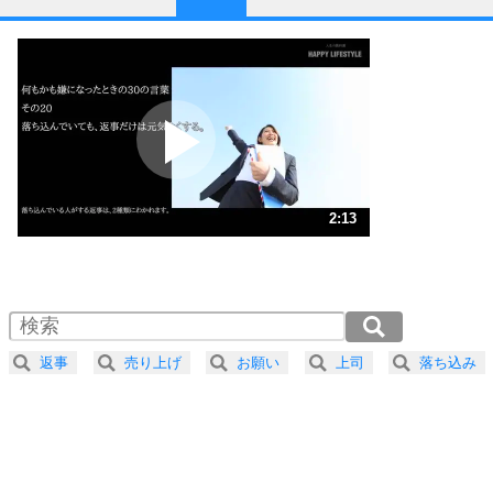
1
他人と比べない。
いっそのこと、他人を見ない。
いらいらしない人になる30の方法
プラス思考
2
ポジティブになれない原因は、行動しないから。
ポジティブ思考になる30の方法
ストレス対策
3
人生、なんとかなるもの。
2:13
気楽に生きる30の方法
1.0倍速 （522KB 2分13秒）
1.5倍速 （348KB 1分28秒）
自分磨き
4
器の大きい人は、怒りを優しさで表現する。
2.0倍速 （261KB 1分6秒）
器の大きい人になる30の方法
2.5倍速 （209KB 53秒）
返事
売り上げ
お願い
上司
落ち込み
3.0倍速 （175KB 44秒）
プラス思考
5
ネガティブな人は、複雑に考える。
3.5倍速 （150KB 38秒）
ポジティブな人は、シンプルに考える。
4.0倍速 （131KB 33秒）
ポジティブ思考になる30の方法
ストレス対策