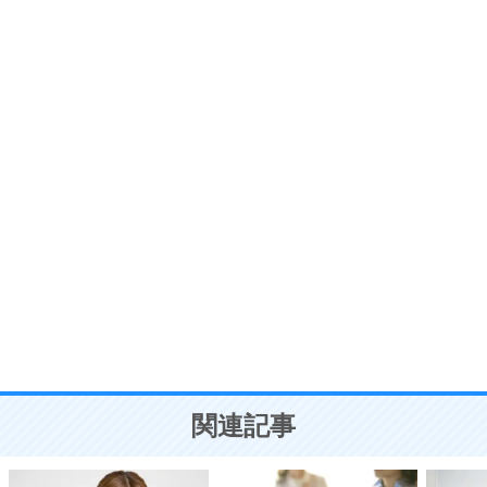
6
価値観を捨てると、いらいらも消える。
いらいらしない人になる30の方法
プラス思考
7
気持ちはなくていいから、とにかく癖にしてしま
う。
ポジティブ思考になる30の方法
自分磨き
8
いらない物は、徹底的に捨てる。
気品と美しさを身につける30の方法
勉強法
9
謙虚な人こそ、本当に強い人。
頭の使い方がうまくなる30の方法
恋愛学
10
人を好きになったら、まず相手を徹底的に信じる
ことが大切。
恋する人が知っておきたい30の大切なこと
関連記事