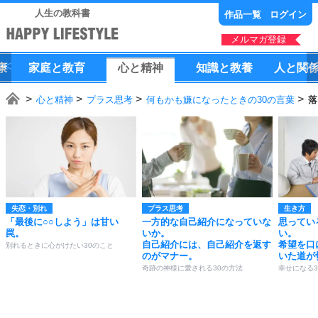
人生の教科書
作品一覧
ログイン
メルマガ登録
康
家庭
と
教育
心
と
精神
知識
と
教養
人
と
関
心と精神
プラス思考
何もかも嫌になったときの30の言葉
落
失恋・別れ
プラス思考
生き方
「最後に○○しよう」は甘い
一方的な自己紹介になっていな
思ってい
罠。
いか。
い。
自己紹介には、自己紹介を返す
希望を口
別れるときに心がけたい30のこと
のがマナー。
いた道が
奇跡の神様に愛される30の方法
幸せになる3