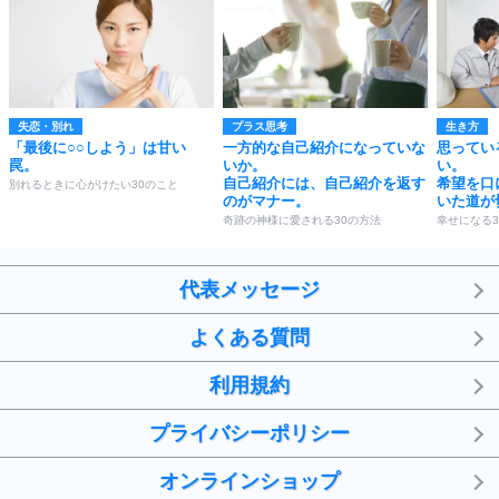
失恋・別れ
プラス思考
生き方
「最後に○○しよう」は甘い
一方的な自己紹介になっていな
思ってい
罠。
いか。
い。
自己紹介には、自己紹介を返す
希望を口
別れるときに心がけたい30のこと
のがマナー。
いた道が
奇跡の神様に愛される30の方法
幸せになる3
代表メッセージ
よくある質問
利用規約
プライバシーポリシー
オンラインショップ