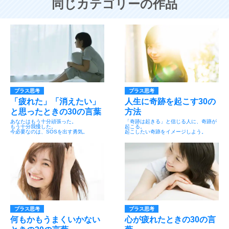
同じカテゴリーの作品
プラス思考
プラス思考
「疲れた」「消えたい」
人生に奇跡を起こす30の
と思ったときの30の言葉
方法
あなたはもう十分頑張った。
「奇跡は起きる」と信じる人に、奇跡が
もう十分我慢した。
起こる。
今必要なのは、SOSを出す勇気。
起こしたい奇跡をイメージしよう。
プラス思考
プラス思考
何もかもうまくいかない
心が疲れたときの30の言