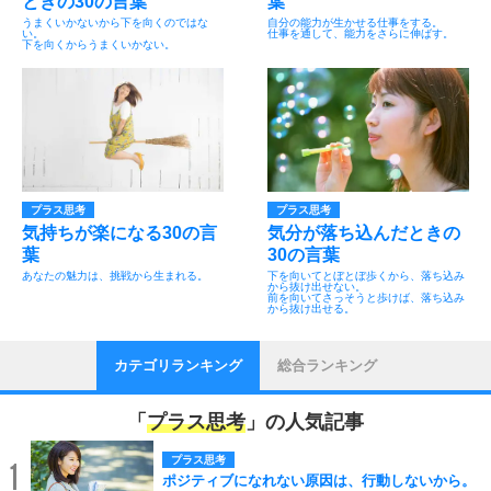
ときの30の言葉
葉
うまくいかないから下を向くのではな
自分の能力が生かせる仕事をする。
い。
仕事を通して、能力をさらに伸ばす。
下を向くからうまくいかない。
プラス思考
プラス思考
気持ちが楽になる30の言
気分が落ち込んだときの
葉
30の言葉
あなたの魅力は、挑戦から生まれる。
下を向いてとぼとぼ歩くから、落ち込み
から抜け出せない。
前を向いてさっそうと歩けば、落ち込み
から抜け出せる。
カテゴリランキング
総合ランキング
「
プラス思考
」の人気記事
プラス思考
1
ポジティブになれない原因は、行動しないから。