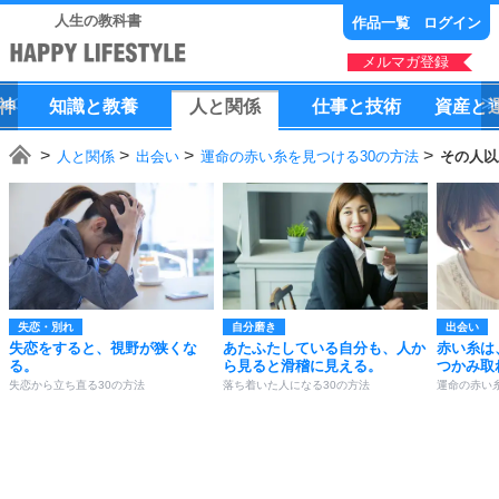
人生の教科書
作品一覧
ログイン
メルマガ登録
神
知識
と
教養
人
と
関係
仕事
と
技術
資産
と
人と関係
出会い
運命の赤い糸を見つける30の方法
その人以
失恋・別れ
自分磨き
出会い
失恋をすると、視野が狭くな
あたふたしている自分も、人か
赤い糸は
る。
ら見ると滑稽に見える。
つかみ取
失恋から立ち直る30の方法
落ち着いた人になる30の方法
運命の赤い