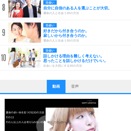
出会い
8
自分に自信のある人を選ぶことが大切。
運命の人と出会う30の方法
出会い
9
好きだから付き合うのか。
寂しいから付き合うのか。
運命の人と出会う30の方法
出会い
10
話しかける理由を難しく考えない。
思ったことを話しかけるだけでいい。
出会いを大切にする30の方法
動画
音声
ストレス対策
1
他人と比べない。
いっそのこと、他人を見ない。
いらいらしない人になる30の方法
プラス思考
2
ポジティブになれない原因は、行動しないから。
ポジティブ思考になる30の方法