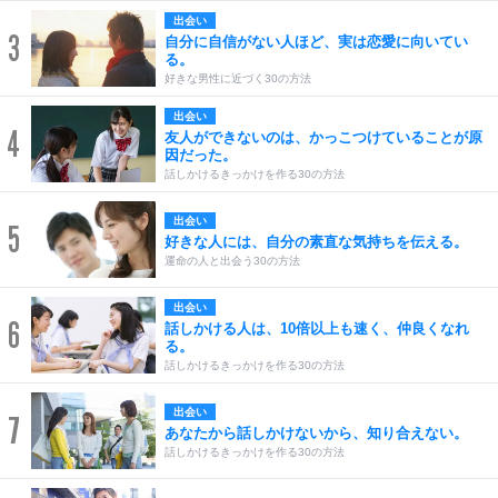
出会い
3
自分に自信がない人ほど、実は恋愛に向いてい
る。
好きな男性に近づく30の方法
出会い
4
友人ができないのは、かっこつけていることが原
因だった。
話しかけるきっかけを作る30の方法
出会い
5
好きな人には、自分の素直な気持ちを伝える。
運命の人と出会う30の方法
出会い
6
話しかける人は、10倍以上も速く、仲良くなれ
る。
話しかけるきっかけを作る30の方法
出会い
7
あなたから話しかけないから、知り合えない。
話しかけるきっかけを作る30の方法