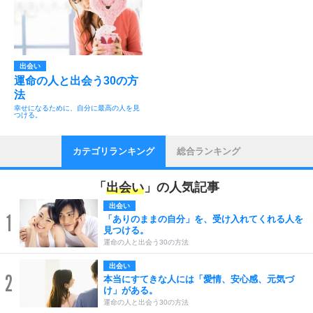
出会い
運命の人と出会う30の方
法
幸せになるために、自分に最高の人を見
つける。
カテゴリランキング
総合ランキング
「
出会い
」の人気記事
出会い
1
「ありのままの自分」を、受け入れてくれる人を
見つける。
運命の人と出会う30の方法
出会い
2
本当にすてきな人には「愛情、安心感、元気づ
け」がある。
運命の人と出会う30の方法