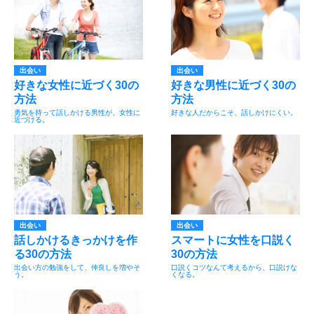
出会い
出会い
好きな女性に近づく30の
好きな男性に近づく30の
方法
方法
勇気を持って話しかける男性が、女性に
好きな人だからこそ、話しかけにくい。
近づける。
出会い
出会い
話しかけるきっかけを作
スマートに女性を口説く
る30の方法
30の方法
出会い方の勉強をして、仲良しを増やそ
口説くコツなんて考えるから、口説けな
う。
くなる。