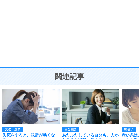
自分磨き
8
いらない物は、徹底的に捨てる。
気品と美しさを身につける30の方法
勉強法
9
謙虚な人こそ、本当に強い人。
頭の使い方がうまくなる30の方法
恋愛学
10
人を好きになったら、まず相手を徹底的に信じる
ことが大切。
恋する人が知っておきたい30の大切なこと
関連記事
失恋・別れ
自分磨き
出会い
失恋をすると、視野が狭くな
あたふたしている自分も、人か
赤い糸は