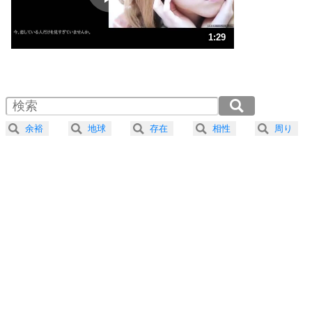
ストレス対策
3
人生、なんとかなるもの。
1:29
気楽に生きる30の方法
1.0倍速 （351KB 1分29秒）
1.5倍速 （234KB 59秒）
自分磨き
4
器の大きい人は、怒りを優しさで表現する。
2.0倍速 （176KB 44秒）
器の大きい人になる30の方法
2.5倍速 （141KB 35秒）
余裕
地球
存在
相性
周り
3.0倍速 （118KB 29秒）
プラス思考
5
ネガティブな人は、複雑に考える。
3.5倍速 （101KB 25秒）
ポジティブな人は、シンプルに考える。
4.0倍速 （89KB 22秒）
ポジティブ思考になる30の方法
ストレス対策
6
価値観を捨てると、いらいらも消える。
いらいらしない人になる30の方法
プラス思考
7
気持ちはなくていいから、とにかく癖にしてしま
う。
ポジティブ思考になる30の方法