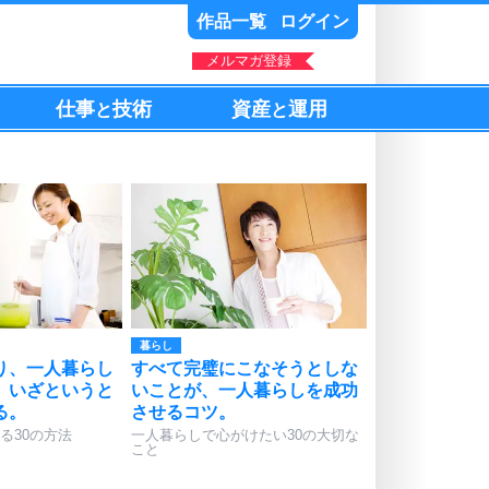
作品一覧
ログイン
メルマガ登録
仕事
技術
資産
運用
と
と
暮らし
り、一人暮らし
すべて完璧にこなそうとしな
、いざというと
いことが、一人暮らしを成功
る。
させるコツ。
る30の方法
一人暮らしで心がけたい30の大切な
こと