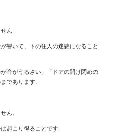
6
ません。
7
音が響いて、下の住人の迷惑になること
8
器が音がうるさい」「ドアの開け閉めの
ルまであります。
9
ません。
10
ルは起こり得ることです。