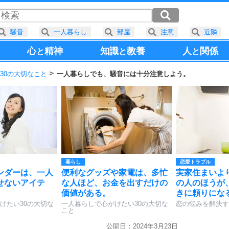
騒音
一人暮らし
部屋
注意
近隣
心
精神
知識
教養
人
関係
と
と
と
30の大切なこと
一人暮らしでも、騒音には十分注意しよう。
暮らし
恋愛トラブル
ンダーは、一人
便利なグッズや家電は、多忙
実家住まいよ
せないアイテ
な人ほど、お金を出すだけの
の人のほうが
価値がある。
きに頼りにな
けたい30の大切な
一人暮らしで心がけたい30の大切な
恋の悩みを解決す
こと
公開日：2024年3月23日