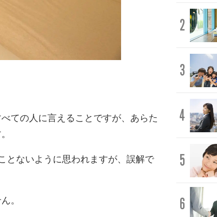
2
3
4
すべての人に言えることですが、あらた
す。
5
ことないように思われますが、誤解で
6
せん。