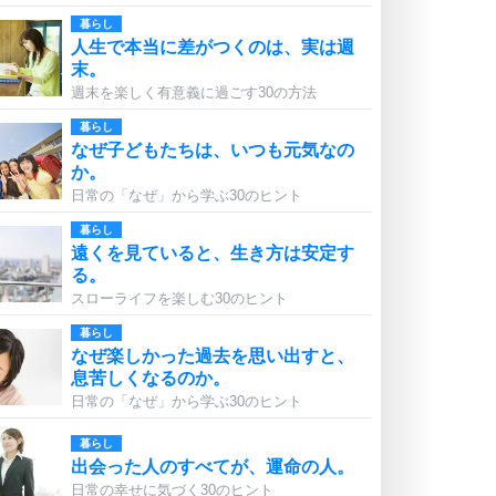
暮らし
人生で本当に差がつくのは、実は週
末。
週末を楽しく有意義に過ごす30の方法
暮らし
なぜ子どもたちは、いつも元気なの
か。
日常の「なぜ」から学ぶ30のヒント
暮らし
遠くを見ていると、生き方は安定す
る。
スローライフを楽しむ30のヒント
暮らし
なぜ楽しかった過去を思い出すと、
息苦しくなるのか。
日常の「なぜ」から学ぶ30のヒント
暮らし
出会った人のすべてが、運命の人。
日常の幸せに気づく30のヒント