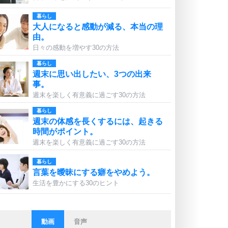
暮らし
大人になると感動が減る、本当の理
由。
日々の感動を増やす30の方法
暮らし
週末に思い出したい、3つの出来
事。
週末を楽しく有意義に過ごす30の方法
暮らし
週末の体感を長くするには、起きる
時間がポイント。
週末を楽しく有意義に過ごす30の方法
暮らし
言葉を曖昧にする癖をやめよう。
生活を豊かにする30のヒント
動画
音声
ストレス対策