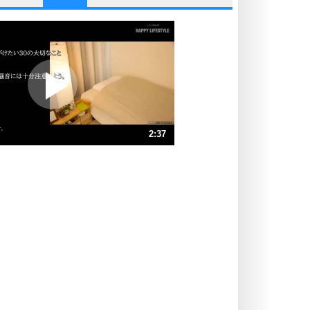
他人と比べない。
いっそのこと、他人を見ない。
いらいらしない人になる30の方法
プラス思考
ポジティブになれない原因は、行動
しないから。
ポジティブ思考になる30の方法
ストレス対策
2:37
人生、なんとかなるもの。
気楽に生きる30の方法
速 （616KB 2分37秒）
速 （411KB 1分44秒）
自分磨き
器の大きい人は、怒りを優しさで表
速 （308KB 1分18秒）
現する。
速 （247KB 1分2秒）
器の大きい人になる30の方法
速 （206KB 52秒）
プラス思考
速 （177KB 45秒）
ネガティブな人は、複雑に考える。
速 （155KB 39秒）
ポジティブな人は、シンプルに考え
る。
ポジティブ思考になる30の方法