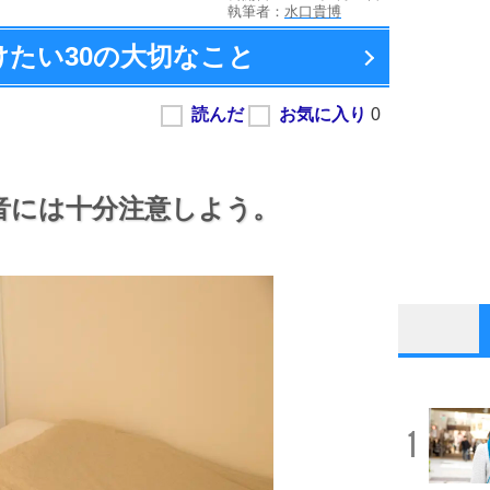
執筆者：
水口貴博
けたい
30の大切なこと
音には十分注意しよう。
1