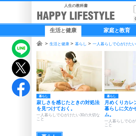
人生の教科書
生活
健康
家庭
教育
と
と
生活と健康
暮らし
一人暮らしで心がけたい
暮らし
暮らし
寂しさを感じたときの対処法
月めくりカレ
を見つけておく。
暮らしに欠か
ム。
一人暮らしで心がけたい30の大切な
こと
一人暮らしで心が
こと