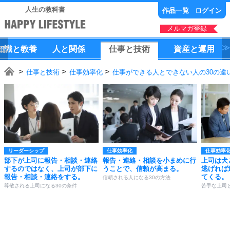
人生の教科書
作品一覧
ログイン
メルマガ登録
知識
と
教養
人
と
関係
仕事
と
技術
資産
と
運用
仕事と技術
仕事効率化
仕事ができる人とできない人の30の違
リーダーシップ
仕事効率化
仕事効率
部下が上司に報告・相談・連絡
報告・連絡・相談を小まめに行
上司は犬
するのではなく、上司が部下に
うことで、信頼が高まる。
逃げれば
報告・相談・連絡をする。
てくる。
信頼される人になる30の方法
尊敬される上司になる30の条件
苦手な上司