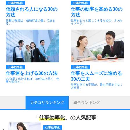
仕事効率化
仕事効率化
信頼される人になる30の
仕事の効率を高める30の
方法
方法
信頼の程度は「信頼貯金の量」で決ま
仕事をもっと楽しくするための、2つの
る。
イメージ。
仕事効率化
仕事効率化
仕事運を上げる30の方法
仕事をスムーズに進める
30の工夫
30分早く出社すれば、30分以上早く、仕
事が片付く。
計画を立てる手間が、最も手間を少なく
させる。
カテゴリランキング
総合ランキング
「
仕事効率化
」の人気記事
仕事効率化