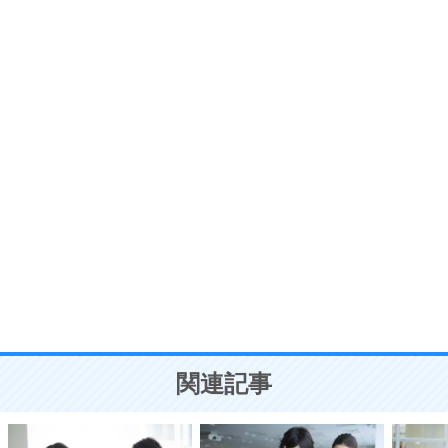
いらいらしない人になる30の方法
プラス思考
7
気持ちはなくていいから、とにかく癖にしてしま
う。
ポジティブ思考になる30の方法
自分磨き
8
いらない物は、徹底的に捨てる。
気品と美しさを身につける30の方法
勉強法
9
謙虚な人こそ、本当に強い人。
頭の使い方がうまくなる30の方法
恋愛学
10
人を好きになったら、まず相手を徹底的に信じる
ことが大切。
恋する人が知っておきたい30の大切なこと
関連記事