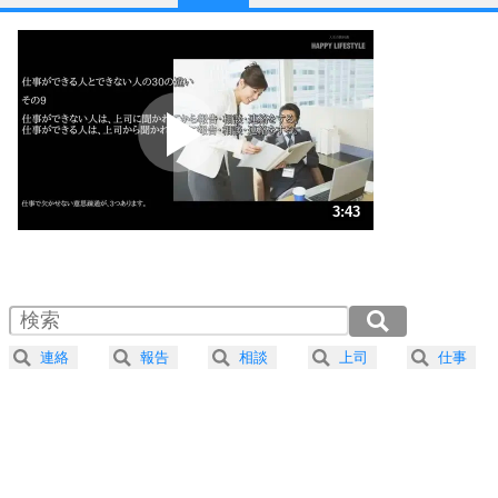
1
他人と比べない。
いっそのこと、他人を見ない。
いらいらしない人になる30の方法
プラス思考
2
ポジティブになれない原因は、行動しないから。
ポジティブ思考になる30の方法
ストレス対策
3
人生、なんとかなるもの。
3:43
気楽に生きる30の方法
1.0倍速 （873KB 3分43秒）
1.5倍速 （582KB 2分28秒）
自分磨き
4
器の大きい人は、怒りを優しさで表現する。
2.0倍速 （437KB 1分51秒）
器の大きい人になる30の方法
2.5倍速 （350KB 1分29秒）
連絡
報告
相談
上司
仕事
3.0倍速 （291KB 1分14秒）
プラス思考
5
ネガティブな人は、複雑に考える。
3.5倍速 （250KB 1分3秒）
ポジティブな人は、シンプルに考える。
4.0倍速 （219KB 55秒）
ポジティブ思考になる30の方法
ストレス対策
6
価値観を捨てると、いらいらも消える。