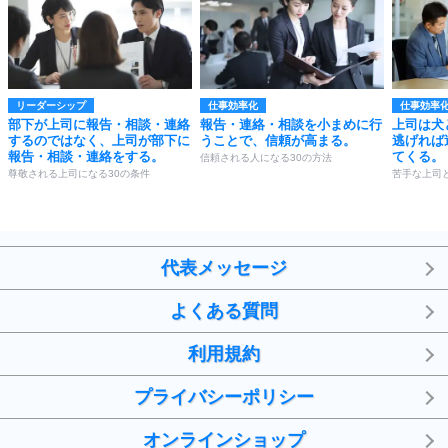
リーダーシップ
仕事効率化
仕事効率
部下が上司に報告・相談・連絡
報告・連絡・相談を小まめに行
上司は犬
するのではなく、上司が部下に
うことで、信頼が高まる。
逃げれば
報告・相談・連絡をする。
てくる。
信頼される人になる30の方法
尊敬される上司になる30の条件
苦手な上司
代表メッセージ
よくある質問
利用規約
プライバシーポリシー
オンラインショップ