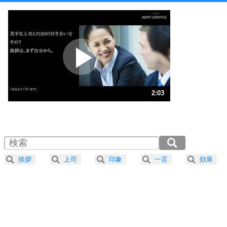
1
他人と比べない。
いっそのこと、他人を見ない。
いらいらしない人になる30の方法
プラス思考
2
ポジティブになれない原因は、行動しないから。
ポジティブ思考になる30の方法
ストレス対策
3
人生、なんとかなるもの。
2:03
気楽に生きる30の方法
1.0倍速 （482KB 2分3秒）
1.5倍速 （322KB 1分22秒）
自分磨き
4
器の大きい人は、怒りを優しさで表現する。
2.0倍速 （242KB 1分1秒）
器の大きい人になる30の方法
2.5倍速 （194KB 49秒）
挨拶
上司
印象
一言
効果
3.0倍速 （161KB 41秒）
プラス思考
5
ネガティブな人は、複雑に考える。
3.5倍速 （139KB 35秒）
ポジティブな人は、シンプルに考える。
4.0倍速 （121KB 30秒）
ポジティブ思考になる30の方法
ストレス対策
6
価値観を捨てると、いらいらも消える。