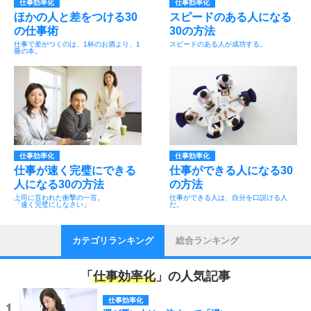
仕事効率化
仕事効率化
ほかの人と差をつける30
スピードのある人になる
の仕事術
30の方法
仕事で差がつくのは、1杯のお酒より、1
スピードのある人が成功する。
冊の本。
仕事効率化
仕事効率化
仕事が速く完璧にできる
仕事ができる人になる30
人になる30の方法
の方法
上司に言われた衝撃の一言。
仕事ができる人は、自分を口説ける人
「速く完璧にしなさい」
だ。
カテゴリランキング
総合ランキング
「
仕事効率化
」の人気記事
仕事効率化