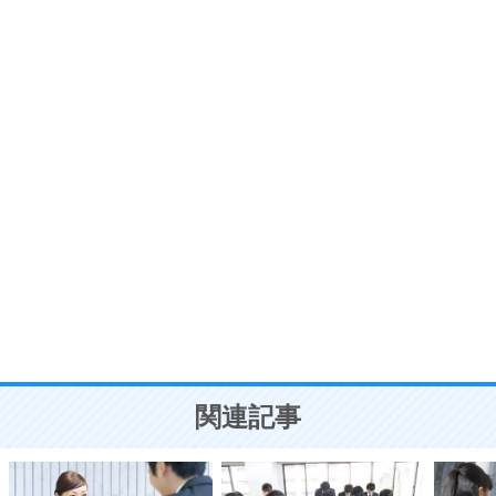
いらいらしない人になる30の方法
プラス思考
7
気持ちはなくていいから、とにかく癖にしてしま
う。
ポジティブ思考になる30の方法
自分磨き
8
いらない物は、徹底的に捨てる。
気品と美しさを身につける30の方法
勉強法
9
謙虚な人こそ、本当に強い人。
頭の使い方がうまくなる30の方法
恋愛学
10
人を好きになったら、まず相手を徹底的に信じる
ことが大切。
恋する人が知っておきたい30の大切なこと
関連記事