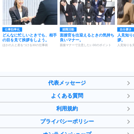
仕事効率化
就職活動
自分磨き
どんなに忙しいときでも、相手
面接官を出迎えるときの気持ち
人見知り
の目を見て挨拶をしよう。
良いマナー。
拶。
ほかの人と差をつける30の仕事術
面接マナーで注意したい30のポイント
人見知りを
代表メッセージ
よくある質問
利用規約
プライバシーポリシー