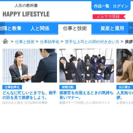
人生の教科書
作品一覧
ログイン
メルマガ登録
知識
と
教養
人
と
関係
仕事
と
技術
資産
と
運用
仕事と技術
仕事効率化
苦手な上司との30の付き合い方
挨拶
仕事効率化
就職活動
自分磨き
どんなに忙しいときでも、相手
面接官を出迎えるときの気持ち
人見知り
の目を見て挨拶をしよう。
良いマナー。
拶。
ほかの人と差をつける30の仕事術
面接マナーで注意したい30のポイント
人見知りを