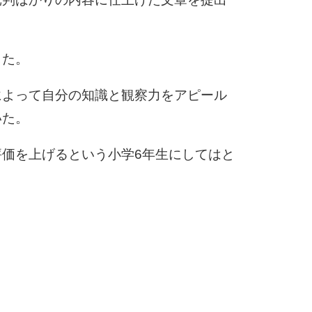
6
した。
7
によって自分の知識と観察力をアピール
いた。
8
価を上げるという小学6年生にしてはと
9
10