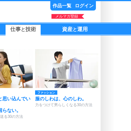
作品一覧
ログイン
メルマガ登録
仕事
技術
資産
運用
と
と
ファッション
と思い込んでい
服のしわは、心のしわ。
力をつけて男らしくなる30の方法
困らない。
送る30の方法