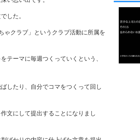
1
文でした。
2
ちゃクラブ」というクラブ活動に所属を
ゃをテーマに毎週つくっていくという、
3
1.0倍
1.5倍
4
飛ばしたり、自分でコマをつくって回し
2.0倍
2.5倍
3.0倍
3.5倍
を作文にして提出することになりまし
5
4.0倍
批判ばかりの内容に仕上げた文章を提出