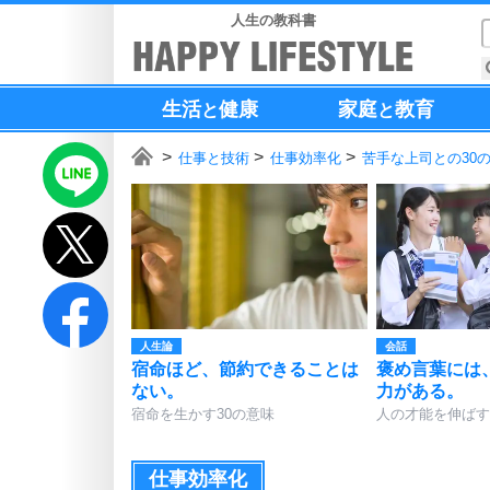
人生の教科書
生活
健康
家庭
教育
と
と
仕事と技術
仕事効率化
苦手な上司との30
人生論
会話
宿命ほど、節約できることは
褒め言葉には
ない。
力がある。
宿命を生かす30の意味
人の才能を伸ばす
仕事効率化