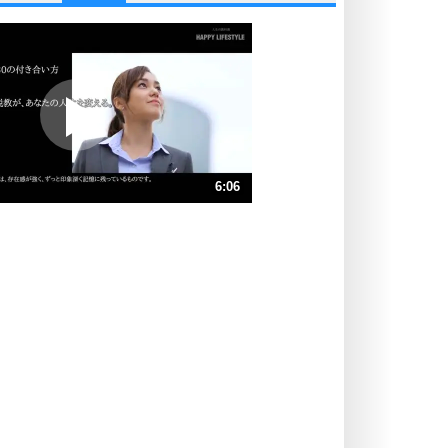
他人と比べない。
いっそのこと、他人を見ない。
いらいらしない人になる30の方法
プラス思考
ポジティブになれない原因は、行動
しないから。
ポジティブ思考になる30の方法
ストレス対策
6:06
人生、なんとかなるもの。
気楽に生きる30の方法
速 （1.4MB 6分6秒）
速 （955KB 4分4秒）
自分磨き
器の大きい人は、怒りを優しさで表
速 （716KB 3分3秒）
現する。
速 （573KB 2分26秒）
器の大きい人になる30の方法
速 （478KB 2分2秒）
プラス思考
速 （410KB 1分44秒）
ネガティブな人は、複雑に考える。
速 （359KB 1分31秒）
ポジティブな人は、シンプルに考え
る。
ポジティブ思考になる30の方法