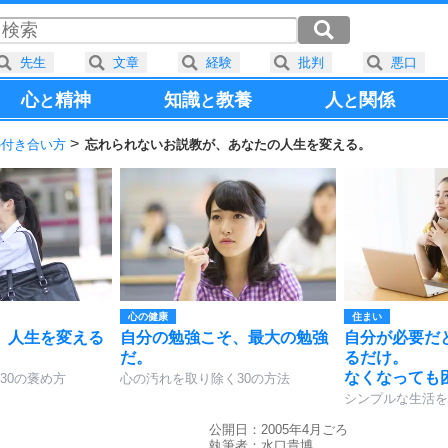
先生
文章
経験
批判
悪口
心
精神
知識
教養
人
関係
と
と
と
の付き合い方
忘れられないお説教が、あなたの人生を変える。
心の健康
住まい
、人生を変える
自分の勉強こそ、最大の勉強
自分が必要だ
だ。
るだけ。
なくなっても
30の褒め方
心の汚れを取り除く30の方法
シンプルな生活を
公開日：2005年4月ごろ
執筆者：
水口貴博