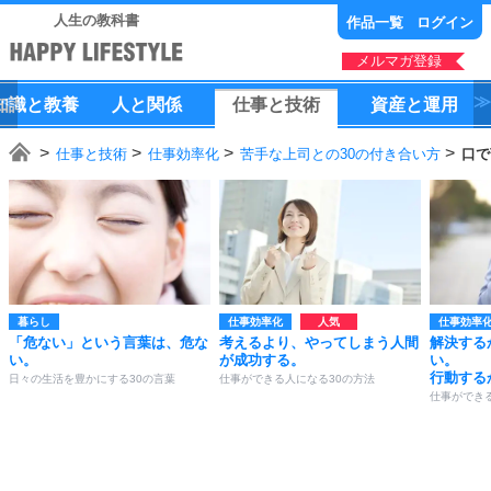
人生の教科書
作品一覧
ログイン
メルマガ登録
知識
と
教養
人
と
関係
仕事
と
技術
資産
と
運用
仕事と技術
仕事効率化
苦手な上司との30の付き合い方
口で
暮らし
仕事効率化
仕事効率
「危ない」という言葉は、危な
考えるより、やってしまう人間
解決する
い。
が成功する。
い。
行動する
日々の生活を豊かにする30の言葉
仕事ができる人になる30の方法
仕事ができ