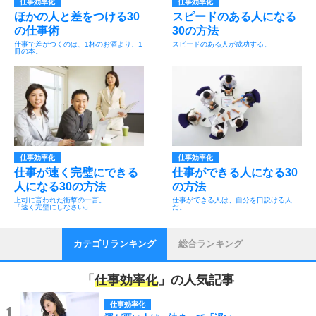
仕事効率化
仕事効率化
ほかの人と差をつける30
スピードのある人になる
の仕事術
30の方法
仕事で差がつくのは、1杯のお酒より、1
スピードのある人が成功する。
冊の本。
仕事効率化
仕事効率化
仕事が速く完璧にできる
仕事ができる人になる30
人になる30の方法
の方法
上司に言われた衝撃の一言。
仕事ができる人は、自分を口説ける人
「速く完璧にしなさい」
だ。
カテゴリランキング
総合ランキング
「
仕事効率化
」の人気記事
仕事効率化