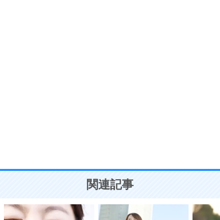
いらいらしない人になる30の方法
プラス思考
7
気持ちはなくていいから、とにかく癖にしてしま
う。
ポジティブ思考になる30の方法
自分磨き
8
いらない物は、徹底的に捨てる。
気品と美しさを身につける30の方法
勉強法
9
謙虚な人こそ、本当に強い人。
頭の使い方がうまくなる30の方法
恋愛学
10
人を好きになったら、まず相手を徹底的に信じる
ことが大切。
恋する人が知っておきたい30の大切なこと
関連記事