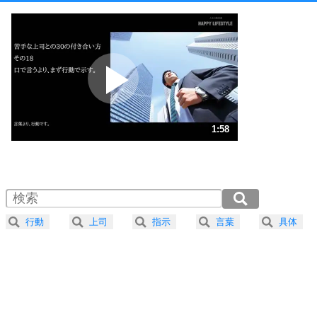
1
他人と比べない。
いっそのこと、他人を見ない。
いらいらしない人になる30の方法
プラス思考
2
ポジティブになれない原因は、行動しないから。
ポジティブ思考になる30の方法
ストレス対策
3
人生、なんとかなるもの。
1:58
気楽に生きる30の方法
1.0倍速 （464KB 1分58秒）
1.5倍速 （309KB 1分18秒）
自分磨き
4
器の大きい人は、怒りを優しさで表現する。
2.0倍速 （232KB 59秒）
器の大きい人になる30の方法
2.5倍速 （186KB 47秒）
行動
上司
指示
言葉
具体
3.0倍速 （155KB 39秒）
プラス思考
5
ネガティブな人は、複雑に考える。
3.5倍速 （133KB 33秒）
ポジティブな人は、シンプルに考える。
4.0倍速 （117KB 29秒）
ポジティブ思考になる30の方法
ストレス対策
6
価値観を捨てると、いらいらも消える。