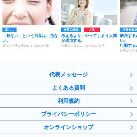
暮らし
仕事効率化
仕事効率
「危ない」という言葉は、危な
考えるより、やってしまう人間
解決する
い。
が成功する。
い。
行動する
日々の生活を豊かにする30の言葉
仕事ができる人になる30の方法
仕事ができ
代表メッセージ
よくある質問
利用規約
プライバシーポリシー
オンラインショップ