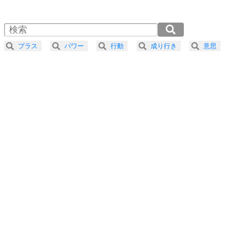
1.0倍速 （424KB 1分48秒）
1.5倍速 （283KB 1分12秒）
自分磨き
4
器の大きい人は、怒りを優しさで表現する。
2.0倍速 （212KB 54秒）
器の大きい人になる30の方法
2.5倍速 （170KB 43秒）
プラス
パワー
行動
成り行き
意思
3.0倍速 （142KB 36秒）
プラス思考
5
ネガティブな人は、複雑に考える。
3.5倍速 （122KB 30秒）
ポジティブな人は、シンプルに考える。
4.0倍速 （107KB 27秒）
ポジティブ思考になる30の方法
ストレス対策
6
価値観を捨てると、いらいらも消える。
いらいらしない人になる30の方法
プラス思考
7
気持ちはなくていいから、とにかく癖にしてしま
う。
ポジティブ思考になる30の方法
自分磨き
8
いらない物は、徹底的に捨てる。
気品と美しさを身につける30の方法