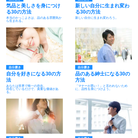
気品と美しさを身につけ
新しい自分に生まれ変わ
る30の方法
る30の方法
本当のかっこよさは、品のある雰囲気か
新しい自分に生まれ変わろう。
ら生まれる。
自分磨き
自分磨き
自分を好きになる30の方
品のある紳士になる30の
法
方法
あなたは世界で唯一の存在。
「マナーが悪い！」と言われないため
存在しているだけで、貴重な価値があ
に、品性を身につけよう。
る。