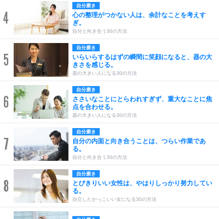
自分磨き
4
心の整理がつかない人は、余計なことを考えす
ぎ。
自分と向き合う30の方法
自分磨き
5
いらいらするはずの瞬間に笑顔になると、器の大
きさを感じる。
器の大きい人になる30の方法
自分磨き
6
ささいなことにとらわれすぎず、重大なことに焦
点を合わせる。
器の大きい人になる30の方法
自分磨き
7
自分の内面と向き合うことは、つらい作業であ
る。
自分と向き合う30の方法
自分磨き
8
とびきりいい女性は、やはりしっかり努力してい
る。
自立したかっこいい女になる30の方法