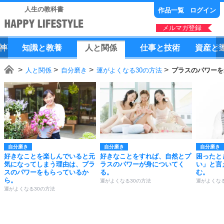
人生の教科書
作品一覧
ログイン
メルマガ登録
神
知識
と
教養
人
と
関係
仕事
と
技術
資産
と
人と関係
自分磨き
運がよくなる30の方法
プラスのパワーを
自分磨き
自分磨き
自分磨き
好きなことを楽しんでいると元
好きなことをすれば、自然とプ
困ったと
気になってしまう理由は、プラ
ラスのパワーが身についてく
い」と言
スのパワーをもらっているか
る。
む。
ら。
運がよくなる30の方法
運がよくなる
運がよくなる30の方法