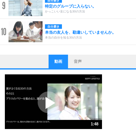
自分磨き
9
特定のグループに入らない。
かっこいい女になる30の方法
自分磨き
10
本当の友人を、勘違いしていませんか。
本当の自分を知る30の方法
動画
音声
ストレス対策
1
他人と比べない。
いっそのこと、他人を見ない。
いらいらしない人になる30の方法
プラス思考
2
ポジティブになれない原因は、行動しないから。
ポジティブ思考になる30の方法
ストレス対策
3
人生、なんとかなるもの。
1:48
気楽に生きる30の方法