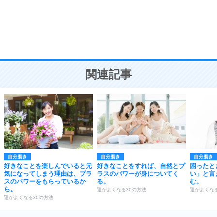
勉強法
9
謙虚な人こそ、本当に強い人。
頭の使い方がうまくなる30の方法
恋愛学
10
人を好きになったら、まず相手を徹底的に信じる
ことが大切。
恋する人が知っておきたい30の大切なこと
関連記事
自分磨き
自分磨き
自分磨き
好きなことを楽しんでいると元
好きなことをすれば、自然とプ
困ったと
気になってしまう理由は、プラ
ラスのパワーが身についてく
い」と言
スのパワーをもらっているか
る。
む。
ら。
運がよくなる30の方法
運がよくなる
運がよくなる30の方法