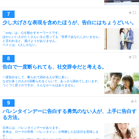
少し大げさな表現を含めたほうが、告白にはちょうどいい。
「only」は、心を動かすキーワードです。
ほかにいい人がたくさんいると思っても「世界であなたしかいません」
と言われると、逃げようがありません。
ベストは、1人しかない。
告白で一度断られても、社交辞令だと考える。
一度告白をして、断られて諦める人が実に多い。
なぜか多くの人が1回断られるくらいで、あっさり諦めてしまいます。
つくづく思うのですが、そんなルールはありません。
バレンタインデーに告白する勇気のない人が、上手に告白す
る方法。
日本には、バレンタインデーがあります。
本来は、ローマの司祭「バレンタイン」が殉教した記念日を意味しま
す。