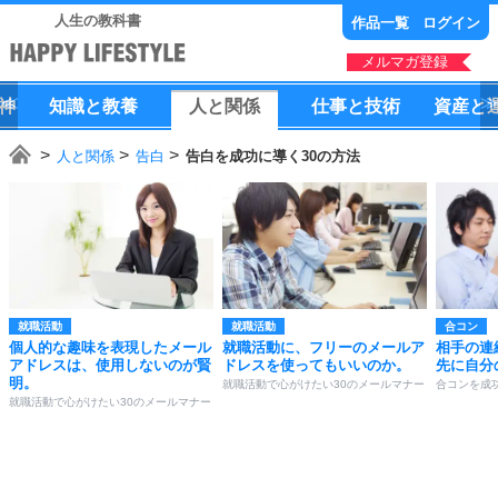
人生の教科書
作品一覧
ログイン
メルマガ登録
神
知識
と
教養
人
と
関係
仕事
と
技術
資産
と
人と関係
告白
告白を成功に導く30の方法
就職活動
就職活動
合コン
個人的な趣味を表現したメール
就職活動に、フリーのメールア
相手の連
アドレスは、使用しないのが賢
ドレスを使ってもいいのか。
先に自分
明。
就職活動で心がけたい30のメールマナー
合コンを成
就職活動で心がけたい30のメールマナー