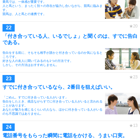
乗馬では、一体感が重要です。
人と馬という、まったく別々の存在が協力し合いながら、競馬に臨みま
す。
競馬は、人と馬との連携です。
「付き合っている人、いるでしょ」と聞くのは、すでに告白
である。
告白をする前に、そもそも相手が誰かと付き合っているのか気になると
ころです。
好きな人の友人に聞いてみるのも1つの方法です。
しかし、その方法はおすすめしません。
すでに付き合っているなら、2番目を狙えばいい。
「ごめん。すでに付き合っている人がいます」
告白をしたとき、残念ながらすでに付き合っている人がいると言われる
ことがあります。
あなたが魅力を感じるくらいの人なら、ほかに付き合っている人がいる
のも不思議ではありません。
電話番号をもらった瞬間に電話をかける、うまい口実。