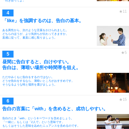
「付き合ってよ」
「like」を強調するのは、告白の基本。
ある異性から、次のような言葉をかけられました。
どちらのほうが、より気持ちが伝わってきますか。
直感に従って、素直に感じ取りましょう。
昼間に告白すると、白けやすい。
告白は、薄暗い場所や時間帯を狙え。
ただやみくもに告白をするのではない。
どうせ告白をするなら、薄暗いところがおすすめです。
そうなるような時と場所を選びましょう。
告白の言葉に「with」を含めると、成功しやすい。
告白のとき「with」というキーワードを含めましょう。
「一緒に」もしくは「2人で」という意味です。
もしくはそうした意味を込めたニュアンスを含めるのです。