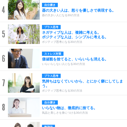
自分磨き
4
器の大きい人は、怒りを優しさで表現する。
器の大きい人になる30の方法
プラス思考
5
ネガティブな人は、複雑に考える。
ポジティブな人は、シンプルに考える。
ポジティブ思考になる30の方法
ストレス対策
6
価値観を捨てると、いらいらも消える。
いらいらしない人になる30の方法
プラス思考
7
気持ちはなくていいから、とにかく癖にしてしま
う。
ポジティブ思考になる30の方法
自分磨き
8
いらない物は、徹底的に捨てる。
気品と美しさを身につける30の方法
勉強法