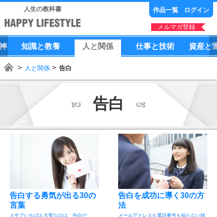
人生の教科書
作品一覧
ログイン
メルマガ登録
神
知識
と
教養
人
と
関係
仕事
と
技術
資産
と
人と関係
告白
告白
告白する勇気が出る30の
告白を成功に導く30の方
言葉
法
人生でいちばん大変なのは、告白だ。
メールアドレスも電話番号も知らない状