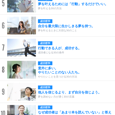
5
夢を叶えるためには「行動」するだけでいい。
夢を叶える30の方法
成功哲学
6
自分を最大限に生かしきる夢を持つ。
夢を叶えるときに大切な30のこと
成功哲学
7
行動できる人が、成功する。
成功者になる30の条件
成功哲学
8
意外に多い。
やりたいことのない人たち。
やりたいことを見つける30の方法
成功哲学
9
他人を信じるより、まず自分を信じよう。
夢を諦めない力が湧く30の言葉
成功哲学
10
なぜ成功者は「あまり本を読んでいない」と答え