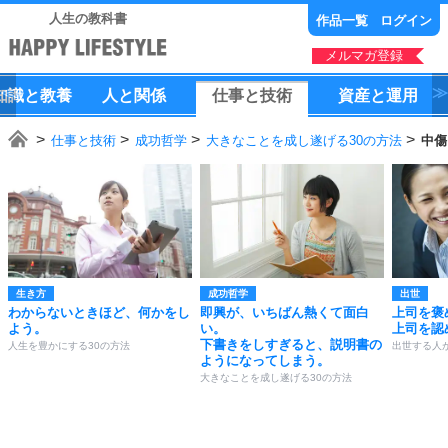
人生の教科書
作品一覧
ログイン
メルマガ登録
知識
と
教養
人
と
関係
仕事
と
技術
資産
と
運用
仕事と技術
成功哲学
大きなことを成し遂げる30の方法
中傷
生き方
成功哲学
出世
わからないときほど、何かをし
即興が、いちばん熱くて面白
上司を褒
よう。
い。
上司を認
下書きをしすぎると、説明書の
人生を豊かにする30の方法
出世する人
ようになってしまう。
大きなことを成し遂げる30の方法