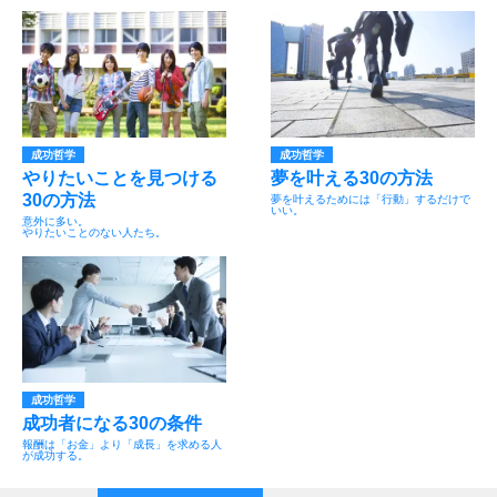
成功哲学
成功哲学
やりたいことを見つける
夢を叶える30の方法
30の方法
夢を叶えるためには「行動」するだけで
いい。
意外に多い。
やりたいことのない人たち。
成功哲学
成功者になる30の条件
報酬は「お金」より「成長」を求める人
が成功する。