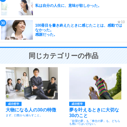
私は自分の人生に、意味が欲しかった。
100冊目を書き終えたときに感じたことは、感動では
なかった。
感謝だった。
同じカテゴリーの作品
成功哲学
成功哲学
大物になる人の30の特徴
夢を叶えるときに大切な
30のこと
まず、口数から減らすこと。
「欲望の夢」も「奉仕の夢」も、どちら
も抱いてはいけない。