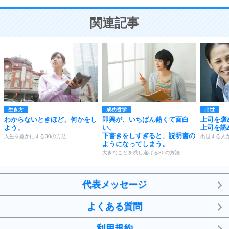
10
ことが大切。
恋する人が知っておきたい30の大切なこと
関連記事
生き方
成功哲学
出世
わからないときほど、何かをし
即興が、いちばん熱くて面白
上司を褒
よう。
い。
上司を認
下書きをしすぎると、説明書の
人生を豊かにする30の方法
出世する人
ようになってしまう。
大きなことを成し遂げる30の方法
代表メッセージ
よくある質問
利用規約