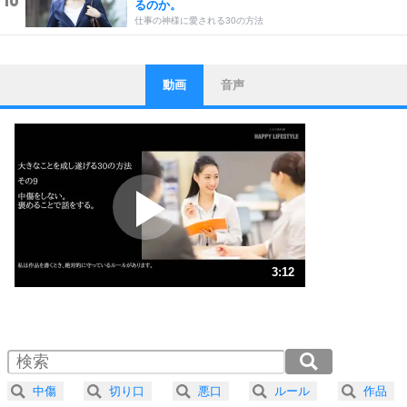
るのか。
仕事の神様に愛される30の方法
動画
音声
ストレス対策
1
他人と比べない。
いっそのこと、他人を見ない。
いらいらしない人になる30の方法
プラス思考
2
ポジティブになれない原因は、行動しないから。
ポジティブ思考になる30の方法
ストレス対策
3
人生、なんとかなるもの。
3:12
気楽に生きる30の方法
1.0倍速 （754KB 3分12秒）
1.5倍速 （503KB 2分8秒）
自分磨き
4
器の大きい人は、怒りを優しさで表現する。
2.0倍速 （377KB 1分36秒）
器の大きい人になる30の方法
2.5倍速 （302KB 1分17秒）
中傷
切り口
悪口
ルール
作品
3.0倍速 （252KB 1分4秒）
プラス思考