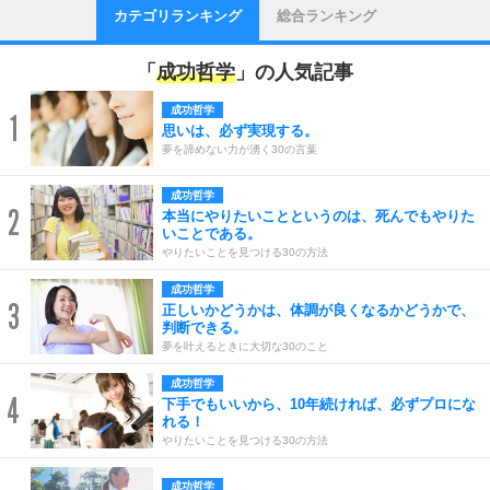
カテゴリランキング
総合ランキング
「
成功哲学
」の人気記事
成功哲学
1
思いは、必ず実現する。
夢を諦めない力が湧く30の言葉
成功哲学
2
本当にやりたいことというのは、死んでもやりた
いことである。
やりたいことを見つける30の方法
成功哲学
3
正しいかどうかは、体調が良くなるかどうかで、
判断できる。
夢を叶えるときに大切な30のこと
成功哲学
4
下手でもいいから、10年続ければ、必ずプロにな
れる！
やりたいことを見つける30の方法
成功哲学