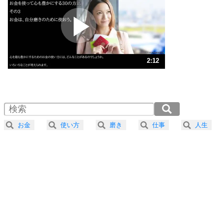
プラス思考
2
ポジティブになれない原因は、行動しないから。
ポジティブ思考になる30の方法
ストレス対策
3
人生、なんとかなるもの。
2:12
気楽に生きる30の方法
1.0倍速 （518KB 2分12秒）
1.5倍速 （346KB 1分28秒）
自分磨き
4
器の大きい人は、怒りを優しさで表現する。
2.0倍速 （259KB 1分6秒）
器の大きい人になる30の方法
2.5倍速 （208KB 52秒）
お金
使い方
磨き
仕事
人生
3.0倍速 （173KB 44秒）
プラス思考
5
ネガティブな人は、複雑に考える。
3.5倍速 （149KB 37秒）
ポジティブな人は、シンプルに考える。
4.0倍速 （130KB 33秒）
ポジティブ思考になる30の方法
ストレス対策
6
価値観を捨てると、いらいらも消える。
いらいらしない人になる30の方法
プラス思考