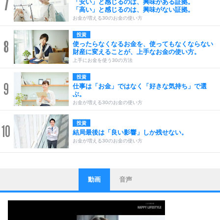
7
「安い」と感じるのは、興味がある証拠。
「高い」と感じるのは、興味がない証拠。
お金が増える30のお金の使い方
投資
8
使ったらなくなるお金を、使ってもなくならない
財産に変えることが、上手なお金の使い方。
上手にお金を使う30の方法
投資
9
仕事は「お金」ではなく「好きな気持ち」で選
ぶ。
お金が増える30のお金の使い方
投資
10
結局最後は「良い影響」しか残せない。
お金が増える30のお金の使い方
動画
音声
ストレス対策
1
他人と比べない。
いっそのこと、他人を見ない。
いらいらしない人になる30の方法