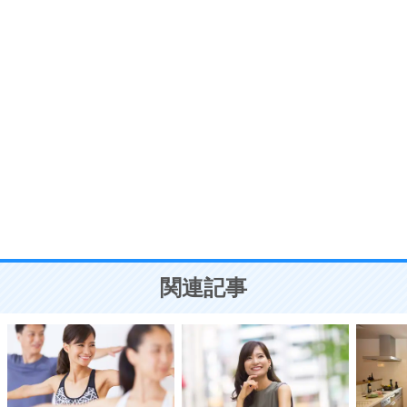
7
気持ちはなくていいから、とにかく癖にしてしま
う。
ポジティブ思考になる30の方法
自分磨き
8
いらない物は、徹底的に捨てる。
気品と美しさを身につける30の方法
勉強法
9
謙虚な人こそ、本当に強い人。
頭の使い方がうまくなる30の方法
恋愛学
10
人を好きになったら、まず相手を徹底的に信じる
ことが大切。
恋する人が知っておきたい30の大切なこと
関連記事