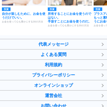
投資
投資
投資
自分が楽しむために、お金を使
所有することにお金を使うので
プラスア
うだけでいい。
はない。
もっと素
手放すことにお金を使うのだ。
うにお金
お金を使って心も豊かにする30の方法
お金を使って心も豊かにする30の方法
お金を使っ
代表メッセージ
よくある質問
利用規約
プライバシーポリシー
オンラインショップ
運営会社
お問い合わせ