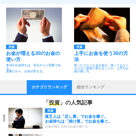
投資
投資
お金が増える30のお金の
上手にお金を使う30の方
使い方
法
本当のお金持ちは、見るからに質素であ
使ったらなくなるお金を、使ってもなく
る。
ならない財産に変えることが、上手なお
質素だから、お金が貯まる。
金の使い方。
カテゴリランキング
総合ランキング
「
投資
」の人気記事
投資
1
貧乏人は「足し算」でお金を稼ぐ。
お金持ちは「掛け算」でお金を稼ぐ。
お金が増える30のお金の使い方