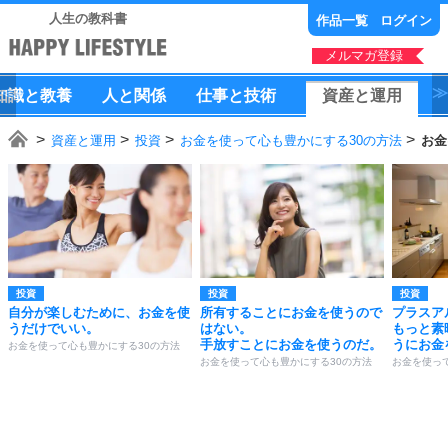
人生の教科書
作品一覧
ログイン
メルマガ登録
知識
と
教養
人
と
関係
仕事
と
技術
資産
と
運用
資産と運用
投資
お金を使って心も豊かにする30の方法
お金
投資
投資
投資
自分が楽しむために、お金を使
所有することにお金を使うので
プラスア
うだけでいい。
はない。
もっと素
手放すことにお金を使うのだ。
うにお金
お金を使って心も豊かにする30の方法
お金を使って心も豊かにする30の方法
お金を使っ