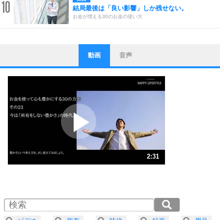
10
結局最後は「良い影響」しか残せない。
お金が増える30のお金の使い方
動画
音声
ストレス対策
1
他人と比べない。
いっそのこと、他人を見ない。
いらいらしない人になる30の方法
プラス思考
2
ポジティブになれない原因は、行動しないから。
ポジティブ思考になる30の方法
ストレス対策
3
人生、なんとかなるもの。
2:31
気楽に生きる30の方法
1.0倍速 （591KB 2分31秒）
1.5倍速 （395KB 1分40秒）
自分磨き
4
器の大きい人は、怒りを優しさで表現する。
2.0倍速 （296KB 1分15秒）
器の大きい人になる30の方法
2.5倍速 （237KB 1分0秒）