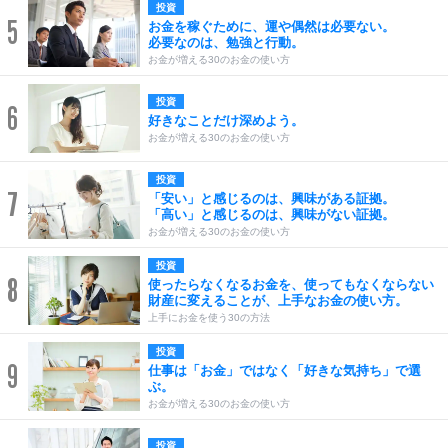
投資
5
お金を稼ぐために、運や偶然は必要ない。
必要なのは、勉強と行動。
お金が増える30のお金の使い方
投資
6
好きなことだけ深めよう。
お金が増える30のお金の使い方
投資
7
「安い」と感じるのは、興味がある証拠。
「高い」と感じるのは、興味がない証拠。
お金が増える30のお金の使い方
投資
8
使ったらなくなるお金を、使ってもなくならない
財産に変えることが、上手なお金の使い方。
上手にお金を使う30の方法
投資
9
仕事は「お金」ではなく「好きな気持ち」で選
ぶ。
お金が増える30のお金の使い方
投資