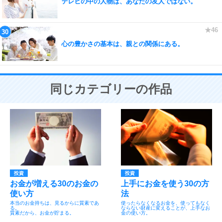
テレビの中の人物は、あなたの友人ではない。
心の豊かさの基本は、親との関係にある。
同じカテゴリーの作品
投資
投資
お金が増える30のお金の
上手にお金を使う30の方
使い方
法
本当のお金持ちは、見るからに質素であ
使ったらなくなるお金を、使ってもなく
る。
ならない財産に変えることが、上手なお
質素だから、お金が貯まる。
金の使い方。