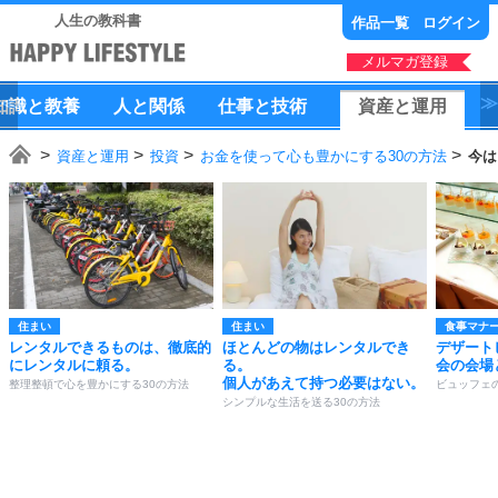
人生の教科書
作品一覧
ログイン
メルマガ登録
知識
と
教養
人
と
関係
仕事
と
技術
資産
と
運用
資産と運用
投資
お金を使って心も豊かにする30の方法
今は
住まい
住まい
食事マナ
レンタルできるものは、徹底的
ほとんどの物はレンタルでき
デザート
にレンタルに頼る。
る。
会の会場
個人があえて持つ必要はない。
整理整頓で心を豊かにする30の方法
ビュッフェ
シンプルな生活を送る30の方法