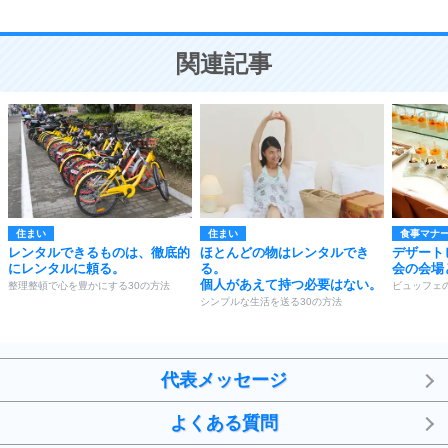
10
人を好きになったら、まず相手を徹底的に信じる
ことが大切。
恋する人が知っておきたい30の大切なこと
関連記事
住まい
住まい
食事マナ
レンタルできるものは、徹底的
ほとんどの物はレンタルでき
デザート
にレンタルに頼る。
る。
会の会場
個人があえて持つ必要はない。
整理整頓で心を豊かにする30の方法
ビュッフェ
シンプルな生活を送る30の方法
代表メッセージ
よくある質問