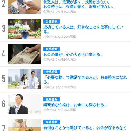
2
貧乏人は、浪費が多く、投資が少ない。
お金持ちは、投資が多く、浪費が少ない。
金運がよくなる30の方法
金銭感覚
3
成功している人は、好きなことを仕事にしてい
る。
お金持ちになる30の習慣
金銭感覚
4
お金の量が、心の大きさに変わる。
金運がよくなる30の方法
金銭感覚
5
「必要な物」で満足できる人が、お金持ちになれ
る。
金運がよくなる30の方法
金銭感覚
6
楽観的な性格は、お金にも愛される。
お金持ちになる30の習慣
金銭感覚
7
面倒なことから逃げていると、お金が貯まらなく