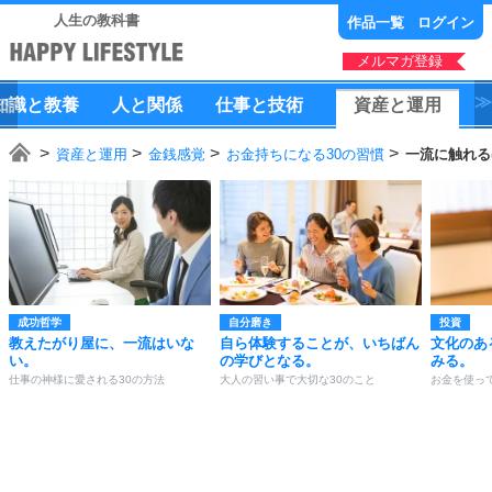
人生の教科書
作品一覧
ログイン
メルマガ登録
知識
と
教養
人
と
関係
仕事
と
技術
資産
と
運用
資産と運用
金銭感覚
お金持ちになる30の習慣
一流に触れる
成功哲学
自分磨き
投資
教えたがり屋に、一流はいな
自ら体験することが、いちばん
文化のあ
い。
の学びとなる。
みる。
仕事の神様に愛される30の方法
大人の習い事で大切な30のこと
お金を使っ