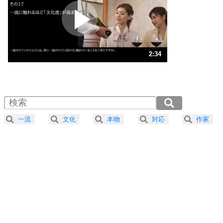
プラス思考
2
ポジティブになれない原因は、行動しないから。
ポジティブ思考になる30の方法
ストレス対策
3
人生、なんとかなるもの。
2:34
気楽に生きる30の方法
1.0倍速 （603KB 2分34秒）
1.5倍速 （402KB 1分42秒）
自分磨き
4
器の大きい人は、怒りを優しさで表現する。
2.0倍速 （302KB 1分17秒）
器の大きい人になる30の方法
2.5倍速 （242KB 1分1秒）
一流
文化
本物
対応
作家
3.0倍速 （202KB 51秒）
プラス思考
5
ネガティブな人は、複雑に考える。
3.5倍速 （173KB 44秒）
ポジティブな人は、シンプルに考える。
4.0倍速 （151KB 38秒）
ポジティブ思考になる30の方法
ストレス対策
6
価値観を捨てると、いらいらも消える。
いらいらしない人になる30の方法
プラス思考
気持ちはなくていいから、とにかく癖にしてしま