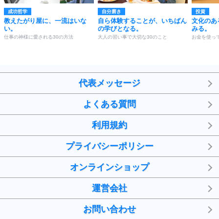
成功哲学
自分磨き
投資
教えたがり屋に、一流はいな
自ら体験することが、いちばん
文化のあ
い。
の学びとなる。
みる。
仕事の神様に愛される30の方法
大人の習い事で大切な30のこと
お金を使っ
代表メッセージ
よくある質問
利用規約
プライバシーポリシー
オンラインショップ
運営会社
お問い合わせ