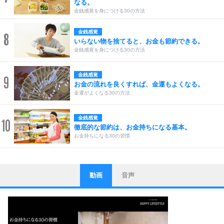
なる。
金銭感覚を身につける30の方法
金銭感覚
8
いらない物を捨てると、お金も節約できる。
金銭感覚を身につける30の方法
金銭感覚
9
お金の流れを良くすれば、金運もよくなる。
金運がよくなる30の方法
金銭感覚
10
徹底的な節約は、お金持ちになる基本。
お金持ちになる30の習慣
動画
音声
ストレス対策
1
他人と比べない。
いっそのこと、他人を見ない。
いらいらしない人になる30の方法