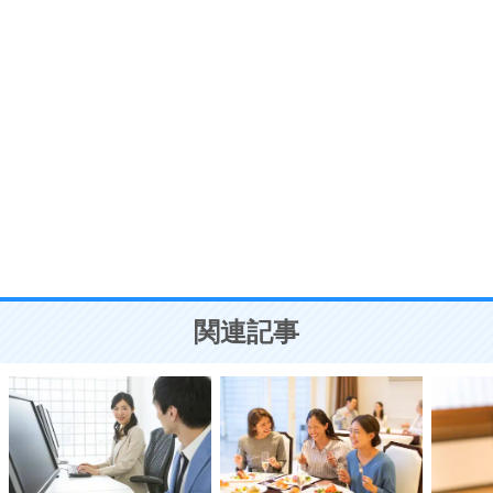
7
う。
ポジティブ思考になる30の方法
自分磨き
8
いらない物は、徹底的に捨てる。
気品と美しさを身につける30の方法
勉強法
9
謙虚な人こそ、本当に強い人。
頭の使い方がうまくなる30の方法
恋愛学
10
人を好きになったら、まず相手を徹底的に信じる
ことが大切。
恋する人が知っておきたい30の大切なこと
関連記事