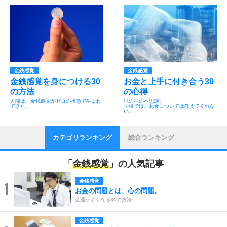
金銭感覚
金銭感覚
金銭感覚を身につける30
お金と上手に付き合う30
の方法
の心得
人間は、金銭感覚がゼロの状態で生まれ
世の中の不思議。
てきた。
学校では、お金については教えてくれな
い。
カテゴリランキング
総合ランキング
「
金銭感覚
」の人気記事
金銭感覚
1
お金の問題とは、心の問題。
金運がよくなる30の方法
金銭感覚