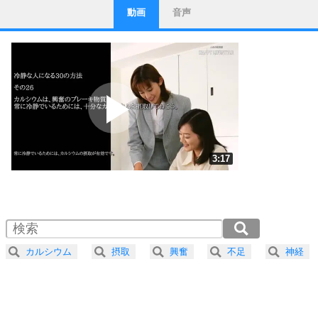
動画
音声
ストレス対策
1
他人と比べない。
いっそのこと、他人を見ない。
いらいらしない人になる30の方法
プラス思考
2
ポジティブになれない原因は、行動しないから。
ポジティブ思考になる30の方法
ストレス対策
3
人生、なんとかなるもの。
3:17
気楽に生きる30の方法
1.0倍速 （772KB 3分17秒）
1.5倍速 （515KB 2分11秒）
自分磨き
4
器の大きい人は、怒りを優しさで表現する。
2.0倍速 （386KB 1分38秒）
器の大きい人になる30の方法
2.5倍速 （309KB 1分18秒）
カルシウム
摂取
興奮
不足
神経
3.0倍速 （258KB 1分5秒）
プラス思考
5
ネガティブな人は、複雑に考える。
3.5倍速 （221KB 56秒）
ポジティブな人は、シンプルに考える。
4.0倍速 （194KB 49秒）
ポジティブ思考になる30の方法