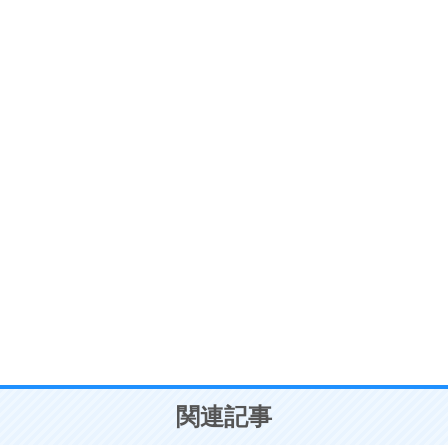
ストレス対策
6
価値観を捨てると、いらいらも消える。
いらいらしない人になる30の方法
プラス思考
7
気持ちはなくていいから、とにかく癖にしてしま
う。
ポジティブ思考になる30の方法
自分磨き
8
いらない物は、徹底的に捨てる。
気品と美しさを身につける30の方法
勉強法
9
謙虚な人こそ、本当に強い人。
頭の使い方がうまくなる30の方法
恋愛学
10
人を好きになったら、まず相手を徹底的に信じる
ことが大切。
恋する人が知っておきたい30の大切なこと
関連記事