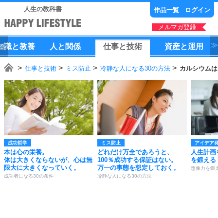
人生の教科書
作品一覧
ログイン
メルマガ登録
知識
と
教養
人
と
関係
仕事
と
技術
資産
と
運用
仕事と技術
ミス防止
冷静な人になる30の方法
カルシウムは
成功哲学
ミス防止
アイデア
本は心の栄養。
どれだけ万全であろうと、
人生計画
体は大きくならないが、心は無
100％成功する保証はない。
を鍛える
限大に大きくなっていく。
万一の事態を想定しておく。
想像力を鍛え
成功者になる30の条件
冷静な人になる30の方法