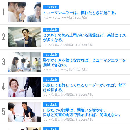
ミス防止
1
ヒューマンエラーは、慣れたときに起こる。
ヒューマンエラーを防ぐ30の方法
ミス防止
2
ミスをして怒る上司がいる職場ほど、余計にミス
が多くなる。
ミスや失敗のない職場にする30の方法
ミス防止
3
恥ずかしさを捨てなければ、ヒューマンエラーを
撲滅できない。
ヒューマンエラーを防ぐ30の方法
ミス防止
4
失敗しても許してくれるリーダーがいれば、部下
は成長する。
ミスや失敗のない職場にする30の方法
ミス防止
5
口頭だけの指示は、間違いを増やす。
口頭と文書の両方で指示すれば、間違えない。
ミスや失敗のない職場にする30の方法
ミス防止