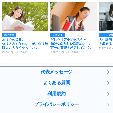
成功哲学
ミス防止
アイデア
本は心の栄養。
どれだけ万全であろうと、
人生計画
体は大きくならないが、心は無
100％成功する保証はない。
を鍛える
限大に大きくなっていく。
万一の事態を想定しておく。
想像力を鍛え
成功者になる30の条件
冷静な人になる30の方法
代表メッセージ
よくある質問
利用規約
プライバシーポリシー