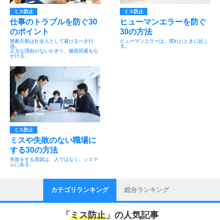
ミス防止
ミス防止
仕事のトラブルを防ぐ30
ヒューマンエラーを防ぐ
のポイント
30の方法
無断欠勤は社会人として避けるべき行
ヒューマンエラーは、慣れたときに起こ
為。
る。
正当な理由がないかぎり、徹底回避を心
がける。
ミス防止
ミスや失敗のない職場に
する30の方法
失敗をする原因は、人ではなく、システ
ムにある。
カテゴリランキング
総合ランキング
「
ミス防止
」の人気記事