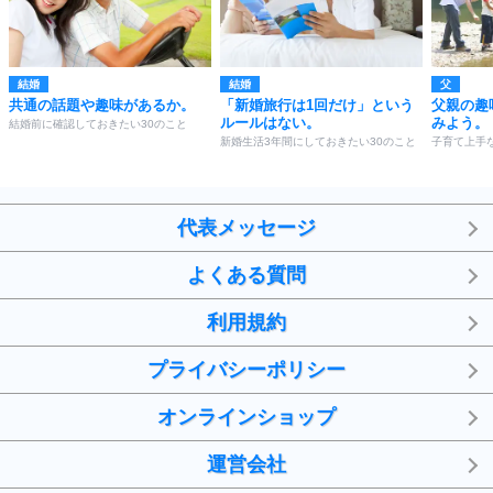
結婚
結婚
父
共通の話題や趣味があるか。
「新婚旅行は1回だけ」という
父親の趣
ルールはない。
みよう。
結婚前に確認しておきたい30のこと
新婚生活3年間にしておきたい30のこと
子育て上手
代表メッセージ
よくある質問
利用規約
プライバシーポリシー
オンラインショップ
運営会社