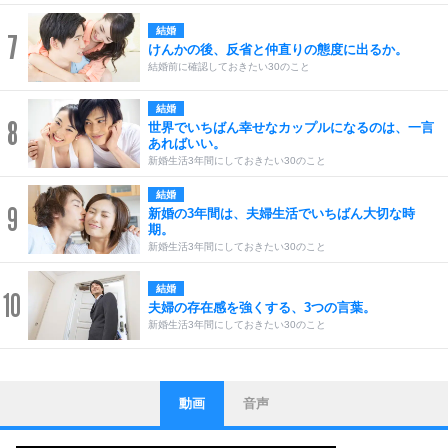
結婚
7
けんかの後、反省と仲直りの態度に出るか。
結婚前に確認しておきたい30のこと
結婚
8
世界でいちばん幸せなカップルになるのは、一言
あればいい。
新婚生活3年間にしておきたい30のこと
結婚
9
新婚の3年間は、夫婦生活でいちばん大切な時
期。
新婚生活3年間にしておきたい30のこと
結婚
10
夫婦の存在感を強くする、3つの言葉。
新婚生活3年間にしておきたい30のこと
動画
音声
ストレス対策
1
他人と比べない。
いっそのこと、他人を見ない。