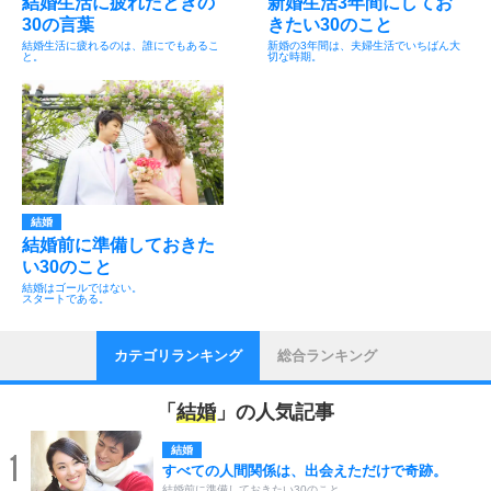
結婚生活に疲れたときの
新婚生活3年間にしてお
30の言葉
きたい30のこと
結婚生活に疲れるのは、誰にでもあるこ
新婚の3年間は、夫婦生活でいちばん大
と。
切な時期。
結婚
結婚前に準備しておきた
い30のこと
結婚はゴールではない。
スタートである。
カテゴリランキング
総合ランキング
「
結婚
」の人気記事
結婚
1
すべての人間関係は、出会えただけで奇跡。
結婚前に準備しておきたい30のこと