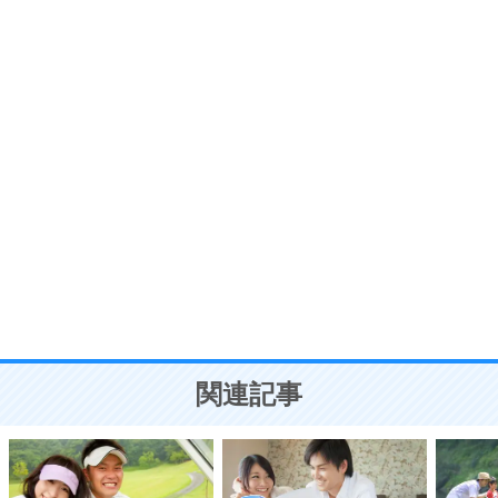
プラス思考
7
気持ちはなくていいから、とにかく癖にしてしま
う。
ポジティブ思考になる30の方法
自分磨き
8
いらない物は、徹底的に捨てる。
気品と美しさを身につける30の方法
勉強法
9
謙虚な人こそ、本当に強い人。
頭の使い方がうまくなる30の方法
恋愛学
10
人を好きになったら、まず相手を徹底的に信じる
ことが大切。
恋する人が知っておきたい30の大切なこと
関連記事