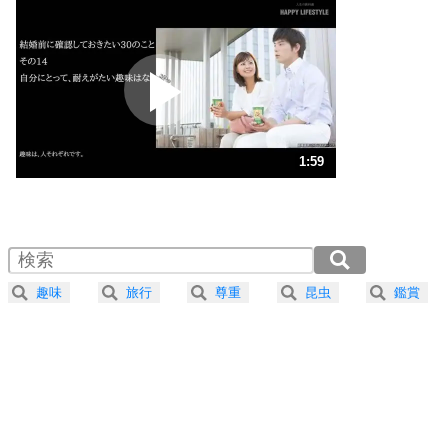
いらいらしない人になる30の方法
プラス思考
2
ポジティブになれない原因は、行動しないから。
ポジティブ思考になる30の方法
ストレス対策
3
人生、なんとかなるもの。
1:59
気楽に生きる30の方法
1.0倍速 （469KB 1分59秒）
1.5倍速 （313KB 1分19秒）
自分磨き
4
器の大きい人は、怒りを優しさで表現する。
2.0倍速 （235KB 59秒）
器の大きい人になる30の方法
2.5倍速 （188KB 47秒）
趣味
旅行
尊重
昆虫
鑑賞
3.0倍速 （157KB 39秒）
プラス思考
5
ネガティブな人は、複雑に考える。
3.5倍速 （135KB 34秒）
ポジティブな人は、シンプルに考える。
4.0倍速 （118KB 29秒）
ポジティブ思考になる30の方法
ストレス対策
6
価値観を捨てると、いらいらも消える。
いらいらしない人になる30の方法