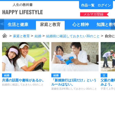
人生の教科書
作品一覧
ログイン
メルマガ登録
生活
と
健康
家庭
と
教育
心
と
精神
知識
と
教
家庭と教育
結婚
結婚前に確認しておきたい30のこと
自分に
結婚
結婚
父
共通の話題や趣味があるか。
「新婚旅行は1回だけ」という
父親の趣
ルールはない。
みよう。
結婚前に確認しておきたい30のこと
新婚生活3年間にしておきたい30のこと
子育て上手