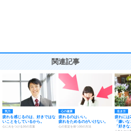
気品と美しさを身につける30の方法
勉強法
9
謙虚な人こそ、本当に強い人。
頭の使い方がうまくなる30の方法
恋愛学
10
人を好きになったら、まず相手を徹底的に信じる
ことが大切。
恋する人が知っておきたい30の大切なこと
関連記事
気力
心の健康
生き方
疲れを感じるのは、好きではな
疲れるのはいい。
疲れには
いことをしているから。
疲れをためるのがいけない。
「嫌いな
「好きな
心に火をつける30の言葉
心の安定を保つ30の方法