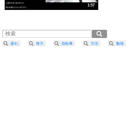
3
人生、なんとかなるもの。
1:57
気楽に生きる30の方法
1.0倍速 （460KB 1分57秒）
1.5倍速 （307KB 1分18秒）
自分磨き
4
器の大きい人は、怒りを優しさで表現する。
2.0倍速 （230KB 58秒）
器の大きい人になる30の方法
2.5倍速 （185KB 47秒）
疲れ
体力
自転車
方法
勉強
3.0倍速 （154KB 39秒）
プラス思考
5
ネガティブな人は、複雑に考える。
3.5倍速 （132KB 33秒）
ポジティブな人は、シンプルに考える。
4.0倍速 （116KB 29秒）
ポジティブ思考になる30の方法
ストレス対策
6
価値観を捨てると、いらいらも消える。
いらいらしない人になる30の方法
プラス思考
7
気持ちはなくていいから、とにかく癖にしてしま
う。
ポジティブ思考になる30の方法
自分磨き
8
いらない物は、徹底的に捨てる。