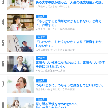
3
ある大学教授が語った「人生の優先順位」の話。
大学生がしておきたい30のこと
生き方
4
「もしかすると簡単なのかもしれない」と考え
て、行動する。
人生をやり直したいときの30の言葉
生き方
5
「したいか、したくないか」より「後悔するか、
しないか」。
人生に希望を持って生きる30の言葉
生き方
6
素晴らしい性格になるためには、素晴らしい習慣
を身につければいい。
幸せな人生を送る30の方法
生き方
7
つらいときに、つらそうな顔をしてはいけない。
自分らしい生き方に気づく30の言葉
生き方
8
振り返る習慣をやめればいい。
前しか見られなくなる。