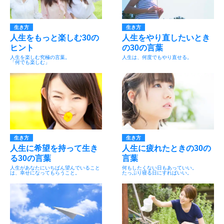
生き方
生き方
人生をもっと楽しむ30の
人生をやり直したいとき
ヒント
の30の言葉
人生を楽しむ究極の言葉。
人生は、何度でもやり直せる。
「何でも楽しむ」
生き方
生き方
人生に希望を持って生き
人生に疲れたときの30の
る30の言葉
言葉
人生があなたにいちばん望んでいること
何もしたくない日もあっていい。
は、幸せになってもらうこと。
たっぷり寝る日にすればいい。