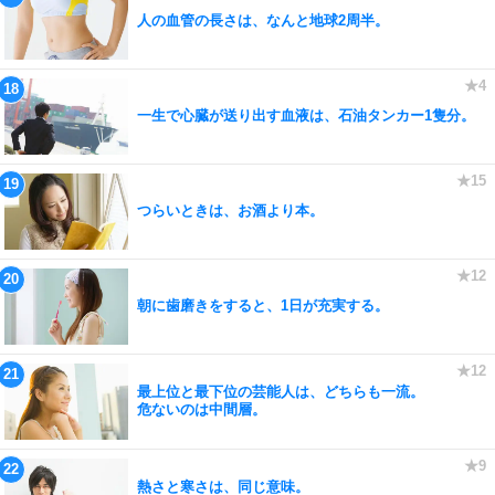
人の血管の長さは、なんと地球2周半。
一生で心臓が送り出す血液は、石油タンカー1隻分。
つらいときは、お酒より本。
朝に歯磨きをすると、1日が充実する。
最上位と最下位の芸能人は、どちらも一流。
危ないのは中間層。
熱さと寒さは、同じ意味。