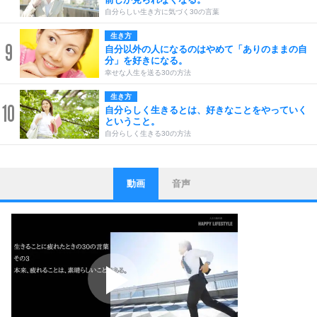
自分らしい生き方に気づく30の言葉
生き方
9
自分以外の人になるのはやめて「ありのままの自
分」を好きになる。
幸せな人生を送る30の方法
生き方
10
自分らしく生きるとは、好きなことをやっていく
ということ。
自分らしく生きる30の方法
動画
音声
ストレス対策
1
他人と比べない。
いっそのこと、他人を見ない。
いらいらしない人になる30の方法
プラス思考
2
ポジティブになれない原因は、行動しないから。
ポジティブ思考になる30の方法
ストレス対策