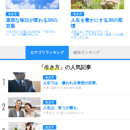
生き方
生き方
退屈な毎日が変わる30の
人生を豊かにする30の習
言葉
慣
つまらない人生になるのは「つまらな
人生とは、大きなピラミッド。
い」という口癖のせいだ。
「行動」という小さな石（意志）から成
り立っている。
カテゴリランキング
総合ランキング
「
生き方
」の人気記事
生き方
1
人生では、嫌われる覚悟が必要。
人生に疲れたときの30の言葉
生き方
2
人生は、笑うが勝ち。
人生をもっと楽しむ30のヒント
生き方