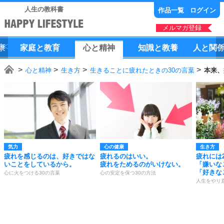
人生の教科書
作品一覧
ログイン
メルマガ登録
康
家庭
と
教育
心
と
精神
知識
と
教養
人
と
関
心と精神
生き方
生きることに疲れたときの30の言葉
本来、
気力
心の健康
生き方
疲れを感じるのは、好きではな
疲れるのはいい。
疲れには
いことをしているから。
疲れをためるのがいけない。
「嫌いな
「好きな
心に火をつける30の言葉
心の安定を保つ30の方法
人生をやり