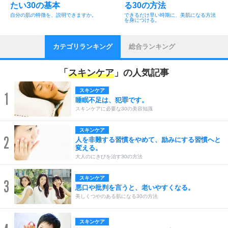
たい30の基本
る30の方法
自分の肌の特徴を、説明できますか。
できるだけ早い時期に、美肌になる方法
を身につける。
カテゴリランキング
総合ランキング
「
スキンケア
」の人気記事
スキンケア
1
睡眠不足は、犯罪です。
スキンケアに必要な30の美容知識
スキンケア
2
人を非難する習慣をやめて、励みにする習慣へと
変える。
大人のにきびを治す30の方法
スキンケア
3
悪口や批判を言うと、老いやすくなる。
美しくつやのある肌になる30の方法
スキンケア