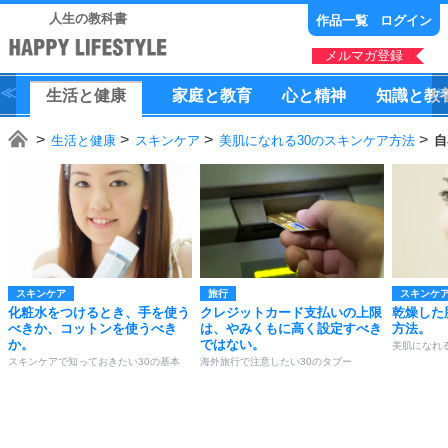
人生の教科書
作品一覧
ログイン
メルマガ登録
生活
と
健康
家庭
と
教育
心
と
精神
知識
と
教
生活と健康
スキンケア
美肌になれる30のスキンケア方法
自
スキンケア
旅行
スキンケ
化粧水をつけるとき、手を使う
クレジットカード支払いの上限
乾燥した
べきか、コットンを使うべき
は、やみくもに高く設定すべき
方法。
か。
ではない。
美肌になれ
スキンケアで知っておきたい30の基本
海外旅行で注意したい30のタブー