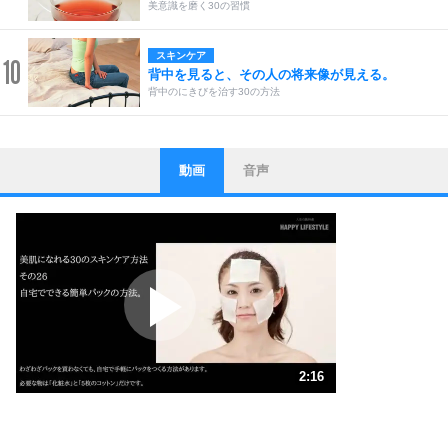
美意識を磨く30の習慣
スキンケア
10
背中を見ると、その人の将来像が見える。
背中のにきびを治す30の方法
動画
音声
ストレス対策
1
他人と比べない。
いっそのこと、他人を見ない。
いらいらしない人になる30の方法
プラス思考
2
ポジティブになれない原因は、行動しないから。
ポジティブ思考になる30の方法
ストレス対策
3
人生、なんとかなるもの。
2:16
気楽に生きる30の方法
1.0倍速 （535KB 2分16秒）
1.5倍速 （357KB 1分31秒）
自分磨き