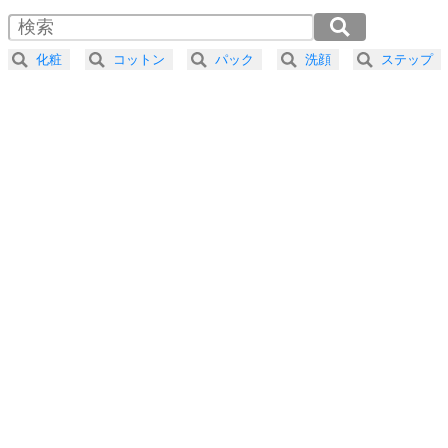
4
器の大きい人は、怒りを優しさで表現する。
2.0倍速 （268KB 1分8秒）
器の大きい人になる30の方法
2.5倍速 （214KB 54秒）
化粧
コットン
パック
洗顔
ステップ
3.0倍速 （179KB 45秒）
プラス思考
5
ネガティブな人は、複雑に考える。
3.5倍速 （153KB 39秒）
ポジティブな人は、シンプルに考える。
4.0倍速 （134KB 34秒）
ポジティブ思考になる30の方法
ストレス対策
6
価値観を捨てると、いらいらも消える。
いらいらしない人になる30の方法
プラス思考
7
気持ちはなくていいから、とにかく癖にしてしま
う。
ポジティブ思考になる30の方法
自分磨き
8
いらない物は、徹底的に捨てる。
気品と美しさを身につける30の方法
勉強法
9
謙虚な人こそ、本当に強い人。