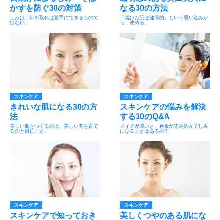
かすを防ぐ30の対策
なる30の方法
しみは、年を取れば勝手にできるもので
「焼けた肌は健康的」という思い込みか
はない。
ら、改める。
スキンケア
スキンケア
きれいな肌になる30の方
スキンケアの悩みを解決
法
する30のQ&A
美しい肌をつくるのは、美しい花を育て
メイクが濃いと、色素が染み込んでしみ
るのと同じこと。
になることはあるの？
スキンケア
スキンケア
スキンケアで知っておき
美しくつやのある肌にな