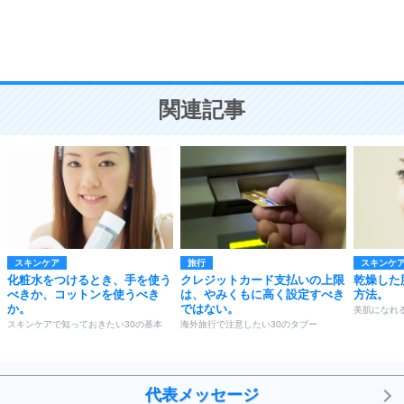
頭の使い方がうまくなる30の方法
恋愛学
10
人を好きになったら、まず相手を徹底的に信じる
ことが大切。
恋する人が知っておきたい30の大切なこと
関連記事
スキンケア
旅行
スキンケ
化粧水をつけるとき、手を使う
クレジットカード支払いの上限
乾燥した
べきか、コットンを使うべき
は、やみくもに高く設定すべき
方法。
か。
ではない。
美肌になれ
スキンケアで知っておきたい30の基本
海外旅行で注意したい30のタブー
代表メッセージ