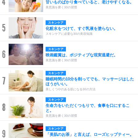
4
甘いものばかり食べていると、老けやすくなる。
美意識を磨く30の習慣
スキンケア
5
化粧水をつけて、すぐ乳液を塗らない。
スキンケアに必要な30の美容知識
スキンケア
6
映画鑑賞は、ポジティブな現実逃避だ。
美意識を磨く30の習慣
スキンケア
7
睡眠時間の10分を削ってでも、マッサージはした
ほうがいい。
美しくつやのある肌になる30の方法
スキンケア
8
生命力をいただくつもりで、食事を口にするこ
と。
美意識を磨く30の習慣
スキンケア
9
「美肌のお茶」と言えば、ローズヒップティー。