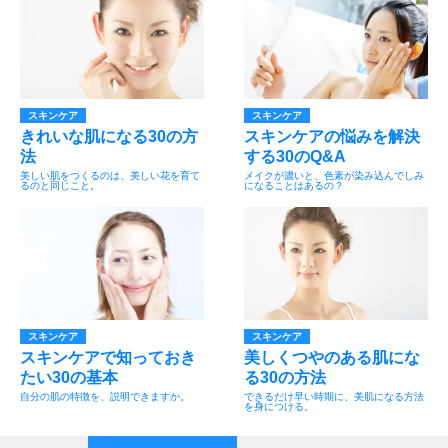
スキンケア
スキンケア
きれいな肌になる30の方
スキンケアの悩みを解決
法
する30のQ&A
美しい肌をつくるのは、美しい花を育て
メイクが濃いと、色素が染み込んでしみ
るのと同じこと。
になることはあるの？
スキンケア
スキンケア
スキンケアで知っておき
美しくつやのある肌にな
たい30の基本
る30の方法
自分の肌の特徴を、説明できますか。
できるだけ早い時期に、美肌になる方法
を身につける。