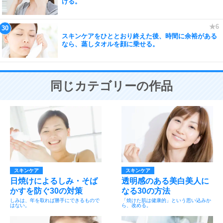
ける。
スキンケアをひととおり終えた後、時間に余裕がある
なら、蒸しタオルを顔に乗せる。
同じカテゴリーの作品
スキンケア
スキンケア
日焼けによるしみ・そば
透明感のある美白美人に
かすを防ぐ30の対策
なる30の方法
しみは、年を取れば勝手にできるもので
「焼けた肌は健康的」という思い込みか
はない。
ら、改める。