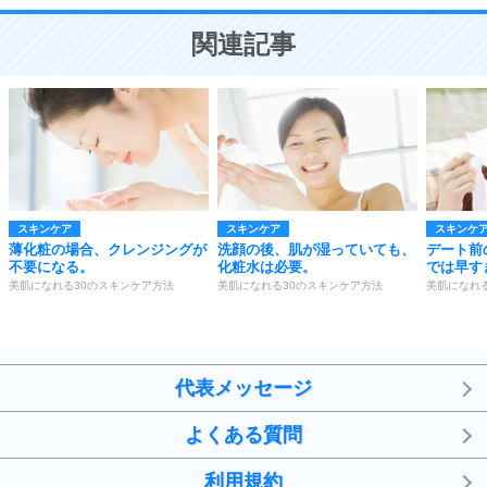
ことが大切。
恋する人が知っておきたい30の大切なこと
関連記事
スキンケア
スキンケア
スキンケ
薄化粧の場合、クレンジングが
洗顔の後、肌が湿っていても、
デート前
不要になる。
化粧水は必要。
では早す
美肌になれる30のスキンケア方法
美肌になれる30のスキンケア方法
美肌になれ
代表メッセージ
よくある質問
利用規約