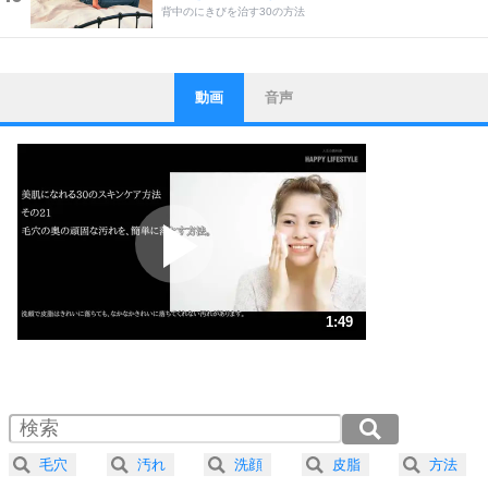
背中のにきびを治す30の方法
動画
音声
ストレス対策
1
他人と比べない。
いっそのこと、他人を見ない。
いらいらしない人になる30の方法
プラス思考
2
ポジティブになれない原因は、行動しないから。
ポジティブ思考になる30の方法
ストレス対策
3
人生、なんとかなるもの。
1:49
気楽に生きる30の方法
1.0倍速 （430KB 1分49秒）
1.5倍速 （287KB 1分13秒）
自分磨き
4
器の大きい人は、怒りを優しさで表現する。
2.0倍速 （215KB 54秒）
器の大きい人になる30の方法
2.5倍速 （172KB 43秒）
毛穴
汚れ
洗顔
皮脂
方法
3.0倍速 （144KB 36秒）
プラス思考