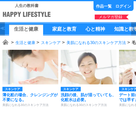
人生の教科書
作品一覧
ログイン
メルマガ登録
生活
と
健康
家庭
と
教育
心
と
精神
知識
と
教
生活と健康
スキンケア
美肌になれる30のスキンケア方法
毛
スキンケア
スキンケア
スキンケ
薄化粧の場合、クレンジングが
洗顔の後、肌が湿っていても、
デート前
不要になる。
化粧水は必要。
では早す
美肌になれる30のスキンケア方法
美肌になれる30のスキンケア方法
美肌になれ