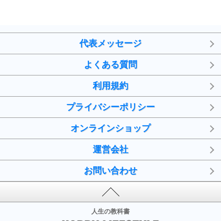
代表メッセージ
よくある質問
利用規約
プライバシーポリシー
オンラインショップ
運営会社
お問い合わせ
人生の教科書