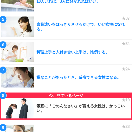
10人いれば、3人に好かれればいい。
言葉遣いをはっきりさせるだけで、いい女性になれ
る。
料理上手と人付き合い上手は、比例する。
嫌なことがあったとき、反省できる女性になる。
素直に「ごめんなさい」が言える女性は、かっこい
い。