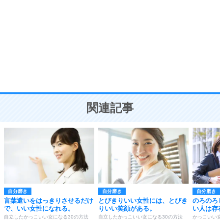
8
いらない物は、徹底的に捨てる。
気品と美しさを身につける30の方法
勉強法
9
謙虚な人こそ、本当に強い人。
頭の使い方がうまくなる30の方法
恋愛学
10
人を好きになったら、まず相手を徹底的に信じる
ことが大切。
恋する人が知っておきたい30の大切なこと
関連記事
自分磨き
自分磨き
自分磨き
言葉遣いをはっきりさせるだけ
とびきりいい女性には、とびき
のろのろ
で、いい女性になれる。
りいい笑顔がある。
い人は存
自立したかっこいい女になる30の方法
自立したかっこいい女になる30の方法
かっこいい