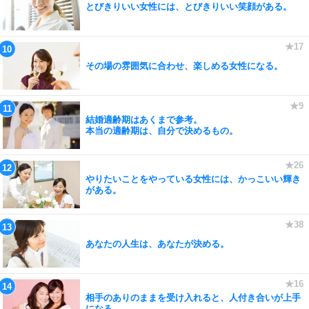
とびきりいい女性には、とびきりいい笑顔がある。
その場の雰囲気に合わせ、楽しめる女性になる。
結婚適齢期はあくまで参考。
本当の適齢期は、自分で決めるもの。
やりたいことをやっている女性には、かっこいい輝き
がある。
あなたの人生は、あなたが決める。
相手のありのままを受け入れると、人付き合いが上手
になる。