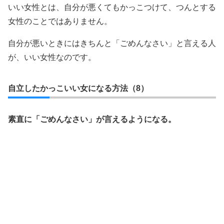
いい女性とは、自分が悪くてもかっこつけて、つんとする
女性のことではありません。
自分が悪いときにはきちんと「ごめんなさい」と言える人
が、いい女性なのです。
自立したかっこいい女になる方法（8）
素直に「ごめんなさい」が言えるようになる。