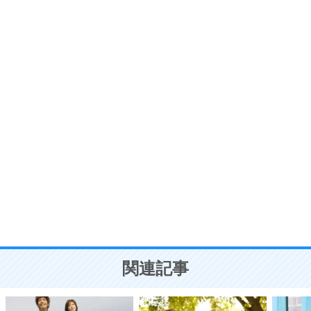
価値観を捨てると、いらいらも消える。
いらいらしない人になる30の方法
プラス思考
7
気持ちはなくていいから、とにかく癖にしてしま
う。
ポジティブ思考になる30の方法
自分磨き
8
いらない物は、徹底的に捨てる。
気品と美しさを身につける30の方法
勉強法
9
謙虚な人こそ、本当に強い人。
頭の使い方がうまくなる30の方法
恋愛学
10
人を好きになったら、まず相手を徹底的に信じる
ことが大切。
恋する人が知っておきたい30の大切なこと
関連記事