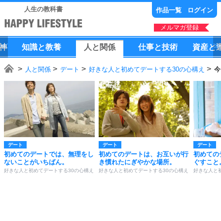
人生の教科書
作品一覧
ログイン
メルマガ登録
神
知識
と
教養
人
と
関係
仕事
と
技術
資産
と
人と関係
デート
好きな人と初めてデートする30の心構え
今
デート
デート
デート
初めてのデートでは、無理をし
初めてのデートは、お互いが行
初めての
ないことがいちばん。
き慣れたにぎやかな場所。
ぐすこと
好きな人と初めてデートする30の心構え
好きな人と初めてデートする30の心構え
好きな人と