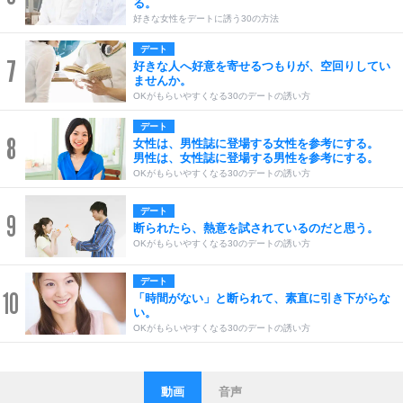
る。
好きな女性をデートに誘う30の方法
デート
7
好きな人へ好意を寄せるつもりが、空回りしてい
ませんか。
OKがもらいやすくなる30のデートの誘い方
デート
8
女性は、男性誌に登場する女性を参考にする。
男性は、女性誌に登場する男性を参考にする。
OKがもらいやすくなる30のデートの誘い方
デート
9
断られたら、熱意を試されているのだと思う。
OKがもらいやすくなる30のデートの誘い方
デート
10
「時間がない」と断られて、素直に引き下がらな
い。
OKがもらいやすくなる30のデートの誘い方
動画
音声
ストレス対策