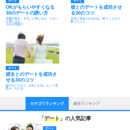
デート
デート
OKがもらいやすくなる
彼とのデートを成功させ
30のデートの誘い方
る30のコツ
恋愛計画を、ずるいと感じるか、うまい
女性に求められるのは、酔うことより、
と感じるか。
酔ったふり。
それが問題だ。
デート
彼女とのデートを成功さ
せる30のコツ
嘘でもいいから「きれいだね」という男
性が、モテる。
カテゴリランキング
総合ランキング
「
デート
」の人気記事
デート