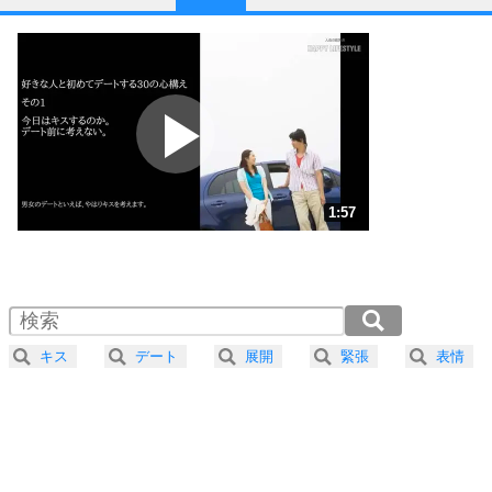
1
他人と比べない。
いっそのこと、他人を見ない。
いらいらしない人になる30の方法
プラス思考
2
ポジティブになれない原因は、行動しないから。
ポジティブ思考になる30の方法
ストレス対策
3
人生、なんとかなるもの。
1:57
気楽に生きる30の方法
1.0倍速 （459KB 1分57秒）
1.5倍速 （306KB 1分18秒）
自分磨き
4
器の大きい人は、怒りを優しさで表現する。
2.0倍速 （230KB 58秒）
器の大きい人になる30の方法
2.5倍速 （184KB 46秒）
キス
デート
展開
緊張
表情
3.0倍速 （154KB 39秒）
プラス思考
5
ネガティブな人は、複雑に考える。
3.5倍速 （132KB 33秒）
ポジティブな人は、シンプルに考える。
4.0倍速 （115KB 29秒）
ポジティブ思考になる30の方法
ストレス対策
6