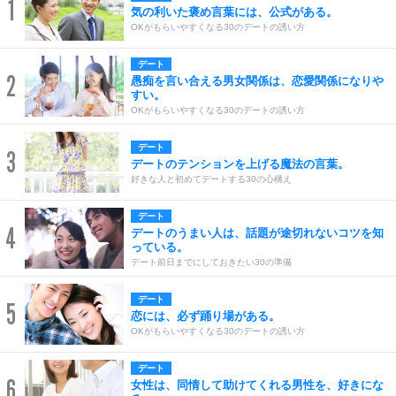
1
気の利いた褒め言葉には、公式がある。
OKがもらいやすくなる30のデートの誘い方
デート
2
愚痴を言い合える男女関係は、恋愛関係になりや
すい。
OKがもらいやすくなる30のデートの誘い方
デート
3
デートのテンションを上げる魔法の言葉。
好きな人と初めてデートする30の心構え
デート
4
デートのうまい人は、話題が途切れないコツを知
っている。
デート前日までにしておきたい30の準備
デート
5
恋には、必ず踊り場がある。
OKがもらいやすくなる30のデートの誘い方
デート
6
女性は、同情して助けてくれる男性を、好きにな